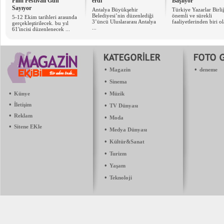
Film Festivali Gün
erdi
Başlıyor
Sayıyor
Antalya Büyükşehir
Türkiye Yazarlar Birli
Belediyesi’nin düzenlediği
önemli ve sürekli
5-12 Ekim tarihleri arasında
3’üncü Uluslararası Antalya
faaliyetlerinden biri ol
gerçekleştirilecek. bu yıl
...
61'incisi düzenlenecek ...
•
•
Magazin
deneme
•
Sinema
•
•
Künye
Müzik
•
İletişim
•
TV Dünyası
•
Reklam
•
Moda
•
Sitene EKle
•
Medya Dünyası
•
Kültür&Sanat
•
Turizm
•
Yaşam
•
Teknoloji