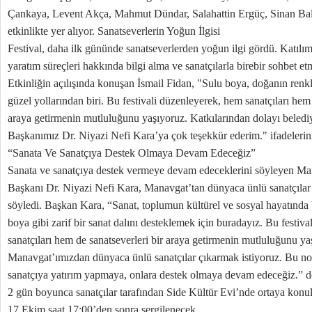
Çankaya, Levent Akça, Mahmut Dündar, Salahattin Ergüç, Sinan Ba
etkinlikte yer alıyor. Sanatseverlerin Yoğun İlgisi
Festival, daha ilk gününde sanatseverlerden yoğun ilgi gördü. Katılımc
yaratım süreçleri hakkında bilgi alma ve sanatçılarla birebir sohbet etm
Etkinliğin açılışında konuşan İsmail Fidan, "Sulu boya, doğanın renk
güzel yollarından biri. Bu festivali düzenleyerek, hem sanatçıları hem 
araya getirmenin mutluluğunu yaşıyoruz. Katkılarından dolayı beled
Başkanımız Dr. Niyazi Nefi Kara’ya çok teşekkür ederim." ifadelerini
“Sanata Ve Sanatçıya Destek Olmaya Devam Edeceğiz”
Sanata ve sanatçıya destek vermeye devam edeceklerini söyleyen M
Başkanı Dr. Niyazi Nefi Kara, Manavgat’tan dünyaca ünlü sanatçılar 
söyledi. Başkan Kara, “Sanat, toplumun kültürel ve sosyal hayatında b
boya gibi zarif bir sanat dalını desteklemek için buradayız. Bu festiv
sanatçıları hem de sanatseverleri bir araya getirmenin mutluluğunu ya
Manavgat’ımızdan dünyaca ünlü sanatçılar çıkarmak istiyoruz. Bu no
sanatçıya yatırım yapmaya, onlara destek olmaya devam edeceğiz.” d
2 gün boyunca sanatçılar tarafından Side Kültür Evi’nde ortaya konul
17 Ekim saat 17:00’den sonra sergilenecek.