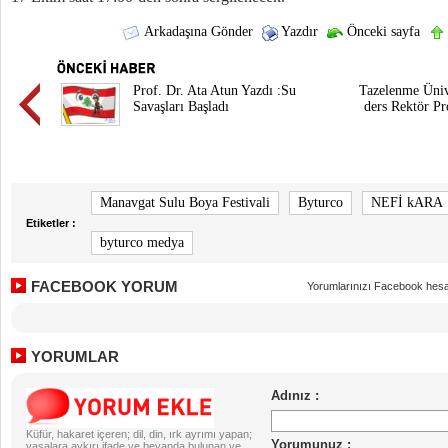
Arkadaşına Gönder
Yazdır
Önceki sayfa
Prof. Dr. Ata Atun Yazdı :Su
Tazelenme Ünive
Savaşları Başladı
ders Rektör Pr
Manavgat Sulu Boya Festivali
Byturco
NEFİ kARA
Etiketler :
byturco medya
FACEBOOK YORUM
Yorumlarınızı Facebook hesa
YORUMLAR
Küfür, hakaret içeren; dil, din, ırk ayrımı yapan;
yasalara aykırı ifade ve beyanda bulunan ve