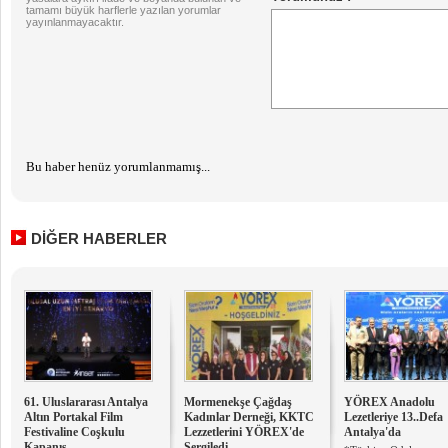
tamamı büyük harflerle yazılan yorumlar
yayınlanmayacaktır.
Bu haber henüz yorumlanmamış...
DİĞER HABERLER
61. Uluslararası Antalya
Mormenekşe Çağdaş
YÖREX Anadolu
Altın Portakal Film
Kadınlar Derneği, KKTC
Lezetleriye 13..Defa
Festivaline Coşkulu
Lezzetlerini YÖREX'de
Antalya'da
Kapanış
Sergiledi