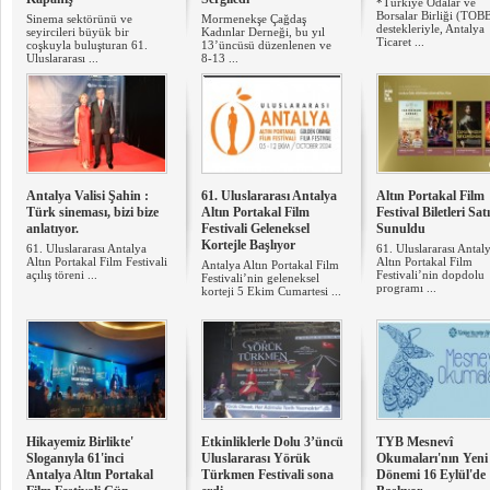
*Türkiye Odalar ve
Borsalar Birliği (TOB
Sinema sektörünü ve
Mormenekşe Çağdaş
destekleriyle, Antalya
seyircileri büyük bir
Kadınlar Derneği, bu yıl
Ticaret ...
coşkuyla buluşturan 61.
13’üncüsü düzenlenen ve
Uluslararası ...
8-13 ...
Antalya Valisi Şahin :
61. Uluslararası Antalya
Altın Portakal Film
Türk sineması, bizi bize
Altın Portakal Film
Festival Biletleri Sat
anlatıyor.
Festivali Geleneksel
Sunuldu
Kortejle Başlıyor
61. Uluslararası Antalya
61. Uluslararası Antal
Altın Portakal Film Festivali
Altın Portakal Film
Antalya Altın Portakal Film
açılış töreni ...
Festivali’nin dopdolu
Festivali’nin geleneksel
programı ...
korteji 5 Ekim Cumartesi ...
Hikayemiz Birlikte'
Etkinliklerle Dolu 3’üncü
TYB Mesnevî
Sloganıyla 61'inci
Uluslararası Yörük
Okumaları'nın Yeni
Antalya Altın Portakal
Türkmen Festivali sona
Dönemi 16 Eylül'de