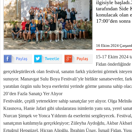
ilgisiyle başladı
tarafından Side 
konulacak olan e
17:00’den sonra 
16 Ekim 2024 Çarşamb
15-17 Ekim 2024 tar
Fidan önderliğinde
gerçekleştirilecek olan festival, sanatın farklı yüzlerini görmek isteyenle
sunuyor. Manavgat Sulu Boya Festivali’yle birlikte sanatseverler, farklı 
yaratılan özgün sulu boya eserlerini yerinde görme şansına sahip olac
20’den Fazla Sanatçı Yer Alıyor
Festivalde, çeşitli yeteneklere sahip sanatçılar yer alıyor. Olga Melnik
Krasnova, Hanie Jafari gibi uluslararası isimlerin yanı sıra, yerel sana
Nurcan Şimşek ve Yonca Yıldırım da eserlerini sergileyecek. Festival
sanatçının katılımıyla gerçekleşiyor; Züleyha Aydoğdu, Akbar Akbar
Ertuğrul Hepgüzel, Hicran Alioğlu, İbrahim Ünay, İsmail Fidan, Yu