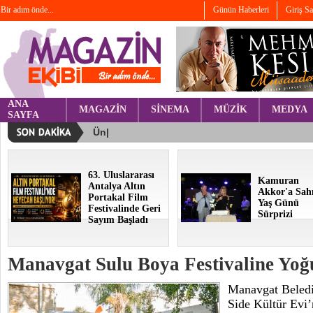
Bir adım önde...
Günün Haberleri
Giriş S
ANA
MAGAZİN
SİNEMA
MÜZİK
MEDYA
SAYFA
63. Uluslararası
Kamuran
Antalya Altın
Akkor'a Sah
Portakal Film
Yaş Günü
Festivalinde Geri
Sürprizi
Sayım Başladı
Manavgat Sulu Boya Festivaline Yoğu
Manavgat Beledi
Side Kültür Evi’