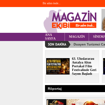
Bir adım önde...
ANA
MAGAZİN
SİNEM
SAYFA
63. Uluslararası
Antalya Altın
Portakal Film
Festivalinde Geri
Sayım Başladı
Röportaj