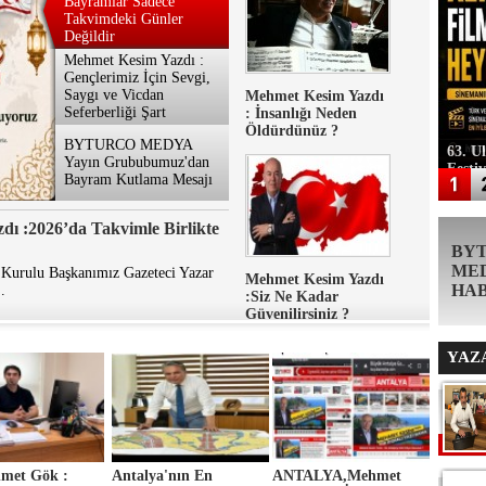
Bayramlar Sadece
Takvimdeki Günler
Değildir
Mehmet Kesim Yazdı :
Gençlerimiz İçin Sevgi,
Saygı ve Vicdan
Mehmet Kesim Yazdı
Seferberliği Şart
: İnsanlığı Neden
Öldürdünüz ?
BYTURCO MEDYA
63. U
Yayın Grububumuz'dan
Festi
Bayram Kutlama Mesajı
ı :2026’da Takvimle Birlikte
BY
ME
Kurulu Başkanımız Gazeteci Yazar
Mehmet Kesim Yazdı
HA
.
:Siz Ne Kadar
Güvenilirsiniz ?
YAZ
met Gök :
Antalya'nın En
ANTALYA,Mehmet