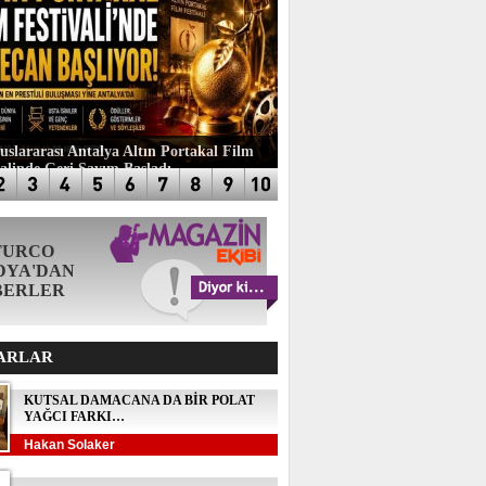
luslararası Antalya Altın Portakal Film
valinde Geri Sayım Başladı
TURCO
DYA'DAN
BERLER
ARLAR
KUTSAL DAMACANA DA BİR POLAT
YAĞCI FARKI…
Hakan Solaker