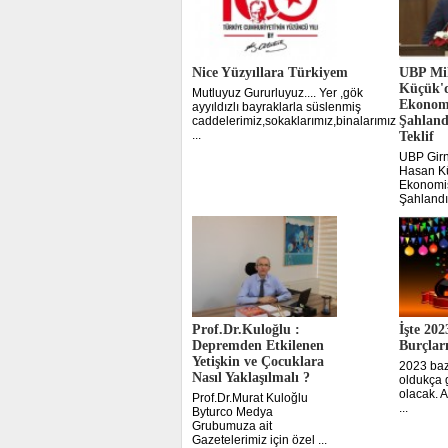
Nice Yüzyıllara Türkiyem
UBP Mil
Küçük'
Mutluyuz Gururluyuz.... Yer ,gök
Ekonomi
ayyıldızlı bayraklarla süslenmiş
Şahland
caddelerimiz,sokaklarımız,binalarımız
...
Teklif
UBP Girne
Hasan K
Ekonomis
Şahlandır
Prof.Dr.Kuloğlu :
İşte 202
Depremden Etkilenen
Burçlar
Yetişkin ve Çocuklara
2023 bazı
Nasıl Yaklaşılmalı ?
oldukça g
olacak. A
Prof.Dr.Murat Kuloğlu
...
Byturco Medya
Grubumuza ait
Gazetelerimiz için özel ...