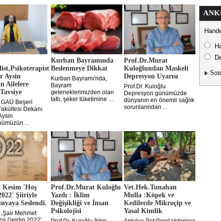
ANK
Hande
H
De
.
Kurban Bayramında
Prof.Dr.Murat
ist,Psikoterapist
Beslenmeye Dikkat
Kuloğlundan Maskeli
Son
r Aysin
Depresyon Uyarısı
Kurban Bayramı'nda,
n Ailelere
Bayram
Prof.Dr. Kuloğlu
Tavsiye
geleneklerimizden olan
Depresyon günümüzde
tatlı, şeker tüketimine ...
dünyanın en önemli sağlık
 GAÜ Beşeri
sorunlarından ...
Fakültesi Dekanı
Aysin
nümüzün ...
 Kesim 'Hoş
Prof.Dr.Murat Kuloğlu
Vet.Hek.Tunahan
022' Şiiriyle
Yazdı :​ İklim
Mulla :Köpek ve
yaya Seslendi.
Değişikliği ve İnsan
Kedilerde Mikroçip ve
Psikolojisi
Yasal Kimlik
 ,Şair Mehmet
oş Geldin 2022'