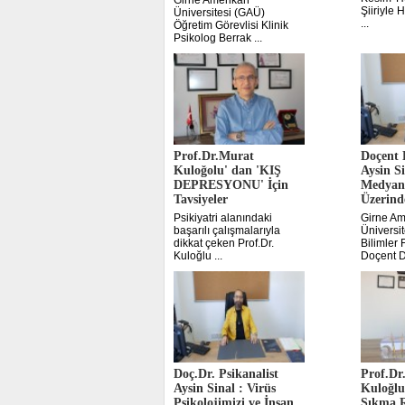
Girne Amerikan
Şiiriyle
Üniversitesi (GAÜ)
...
Öğretim Görevlisi Klinik
Psikolog Berrak ...
Prof.Dr.Murat
Doçent 
Kuloğolu' dan 'KIŞ
Aysin S
DEPRESYONU' İçin
Medyan
Tavsiyeler
Üzerinde
Psikiyatri alanındaki
Girne Am
başarılı çalışmalarıyla
Üniversit
dikkat çeken Prof.Dr.
Bilimler 
Kuloğlu ...
Doçent Dr
Doç.Dr. Psikanalist
Prof.Dr
Aysin Sinal : Virüs
Kuloğlu
Psikolojimizi ve İnsan
Sıkma R