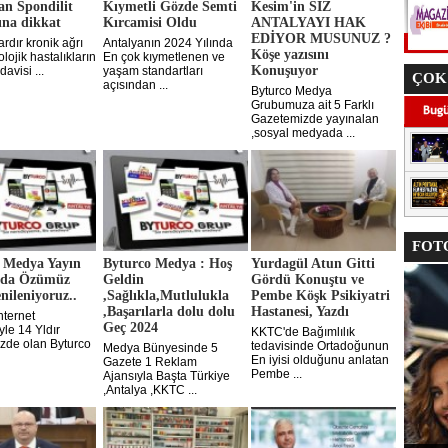
an Spondilit
Kıymetli Gözde Semti
Kesim'in SİZ
ına dikkat
Kırcamisi Oldu
ANTALYAYI HAK
EDİYOR MUSUNUZ ?
ardır kronik ağrı
Antalyanın 2024 Yılında
Köşe yazısını
lojik hastalıkların
En çok kıymetlenen ve
Konuşuyor
davisi ...
yaşam standartları
ÇOK
açısından ...
Byturco Medya
Grubumuza ait 5 Farklı
Gazetemizde yayınalan
,sosyal medyada ...
FOTO
 Medya Yayın
Byturco Medya : Hoş
Yurdagül Atun Gitti
da Özümüz
Geldin
Gördü Konuştu ve
nileniyoruz..
,Sağlıkla,Mutlulukla
Pembe Köşk Psikiyatri
,Başarılarla dolu dolu
Hastanesi, Yazdı
İnternet
Geç 2024
yle 14 Yldır
KKTC'de Bağımlılık
izde olan Byturco
tedavisinde Ortadoğunun
Medya Bünyesinde 5
En iyisi olduğunu anlatan
Gazete 1 Reklam
Pembe ...
Ajansıyla Başta Türkiye
,Antalya ,KKTC ...