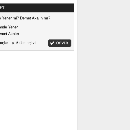
ET
 Yener mi? Demet Akalın mı?
ande Yener
met Akalın
uçlar
Anket arşivi