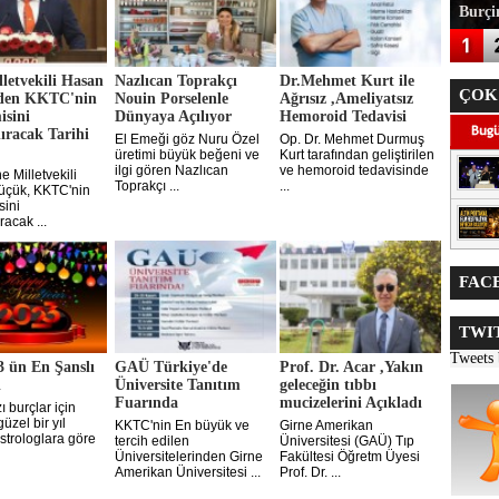
Burçin
letvekili Hasan
Nazlıcan Toprakçı
Dr.Mehmet Kurt ile
ÇOK
den KKTC'nin
Nouin Porselenle
Ağrısız ,Ameliyatsız
sini
Dünyaya Açılıyor
Hemoroid Tedavisi
ıracak Tarihi
El Emeği göz Nuru Özel
Op. Dr. Mehmet Durmuş
üretimi büyük beğeni ve
Kurt tarafından geliştirilen
ilgi gören Nazlıcan
ve hemoroid tedavisinde
 Milletvekili
Toprakçı ...
...
üçük, KKTC'nin
ini
acak ...
FACE
TWIT
Tweets
3 ün En Şanslı
GAÜ Türkiye'de
Prof. Dr. Acar ,Yakın
ı
Üniversite Tanıtım
geleceğin tıbbı
Fuarında
mucizelerini Açıkladı
 burçlar için
üzel bir yıl
KKTC'nin En büyük ve
Girne Amerikan
strologlara göre
tercih edilen
Üniversitesi (GAÜ) Tıp
Üniversitelerinden Girne
Fakültesi Öğretm Üyesi
Amerikan Üniversitesi ...
Prof. Dr. ...