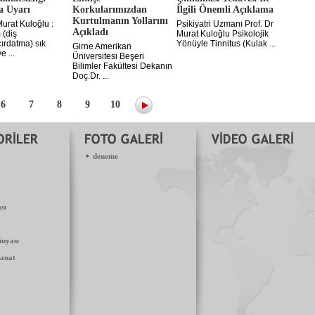
a Uyarı
Korkularımızdan
İlgili Önemli Açıklama
Kurtulmanın Yollarını
Murat Kuloğlu :
Psikiyatri Uzmanı Prof. Dr
Açıkladı
 (diş
Murat Kuloğlu Psikolojik
ırdatma) sık
Yönüyle Tinnitus (Kulak ...
Girne Amerikan
e ...
Üniversitesi Beşeri
Bilimler Fakültesi Dekanın
Doç.Dr. ...
6
7
8
9
10
•
deneme
sı
nyası
anat