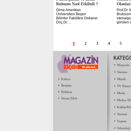
Ruhunu Nasl Etkiledi ?
Olanlar
Girne Amerikan
Prof.Dr. 
Üniversitesi Beşeri
Bruksizm
Bilimler Fakültesi Dekanın
sıkma/gıc
Doç.Dr. ...
görülen v
1
2
3
4
5
•
Magazin
•
Sinema
•
•
Künye
Müzik
•
İletişim
•
TV Dünya
•
Reklam
•
Moda
•
Sitene EKle
•
Medya Dü
•
Kültür&S
•
Turizm
•
Yaşam
•
Teknoloji