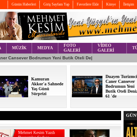
Günün Haberleri
Giriş Sayfam Yap
Favorilere Ekle
Künye
İletişim
FOTO
VİDEO
A
MÜZİK
MEDYA
T
GALERİ
GALERİ
Duayen Turizmc
Kamuran
Caner Cansever
Akkor'a Sahnede
Bodrumun Yeni
Yaş Günü
Butik Oteli Deni
Sürprizi
61 'de
GÜNÜ
Mehmet Kesim Yazdı