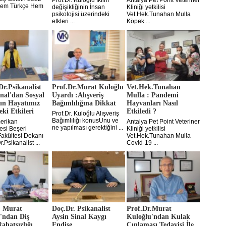
Prof.Dr. Kuloğlu İklim
Antalya Pet Point Veteriner
 Hem Türkçe Hem
değişikliğinin İnsan
Kliniği yetkilisi
psikolojisi üzerindeki
Vet.Hek.Tunahan Mulla
etkleri ...
Köpek ...
Dr.Psikanalist
Prof.Dr.Murat Kuloğlu
Vet.Hek.Tunahan
inal'dan Sosyal
Uyardı :Alışveriş
Mulla : Pandemi
ın Hayatımız
Bağımlılığına Dikkat
Hayvanları Nasıl
ki Etkileri
Etkiledi ?
Prof.Dr. Kuloğlu Alışveriş
Bağımlılığı konusUnu ve
erikan
Antalya Pet Point Veteriner
ne yapılması gerektiğini ...
esi Beşeri
Kliniği yetkilisi
Fakültesi Dekanı
Vet.Hek.Tunahan Mulla
.Psikanalist ...
Covid-19 ...
. Murat
Doç.Dr. Psikanalist
Prof.Dr.Murat
'ndan Diş
Aysin Sinal Kaygı
Kuloğlu'ndan Kulak
ahatsızlığı
Endişe
Çınlaması Tedavisi İle