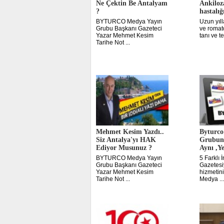
Ne Çektin Be Antalyam
Ankiloz
?
hastalığ
BYTURCO Medya Yayın
Uzun yıll
Grubu Başkanı Gazeteci
ve romato
Yazar Mehmet Kesim
tanı ve te
Tarihe Not ...
Mehmet Kesim Yazdı..
Byturco
Siz Antalya'yı HAK
Grubun
Ediyor Musunuz ?
Aynı ,Ye
BYTURCO Medya Yayın
5 Farklı 
Grubu Başkanı Gazeteci
Gazetesi
Yazar Mehmet Kesim
hizmetin
Tarihe Not ...
Medya ...