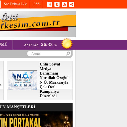
Son Dakika Ekle
RSS
26/33
ÜMÜ
ANTALYA
°C
Ünlü Sosyal
Medya
i
Danışmanı
Nurullah Özoğul
N.Ö. Markasıyla
z
Çok Özel
Kampanya
Düzenledi
N MANŞETLERİ