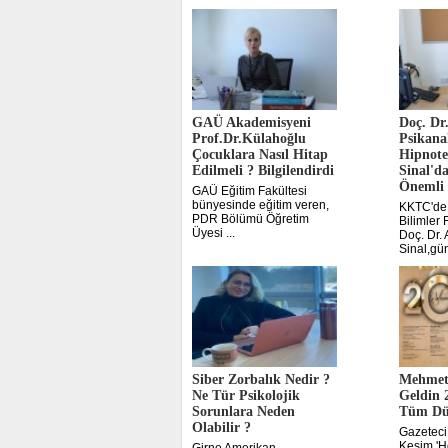
GAÜ Akademisyeni
Doç. Dr
Prof.Dr.Külahoğlu
Psikanal
Çocuklara Nasıl Hitap
Hipnote
Edilmeli ? Bilgilendirdi
Sinal'da
Önemli 
GAÜ Eğitim Fakültesi
bünyesinde eğitim veren,
KKTC'de
PDR Bölümü Öğretim
Bilimler 
Üyesi ...
Doç. Dr. 
Sinal,gü
Siber Zorbalık Nedir ?
Mehmet
Ne Tür Psikolojik
Geldin 2
Sorunlara Neden
Tüm Dün
Olabilir ?
Gazeteci
Kesim 'H