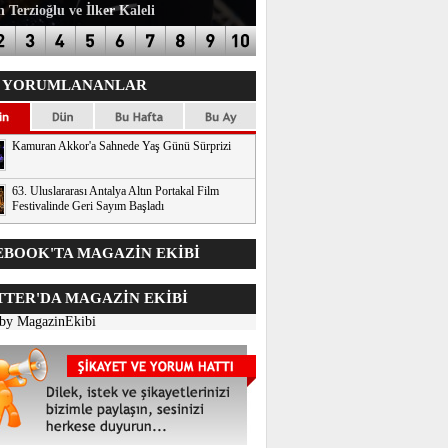
 Terzioğlu ve İlker Kaleli
 YORUMLANANLAR
Kamuran Akkor'a Sahnede Yaş Günü Sürprizi
63. Uluslararası Antalya Altın Portakal Film
Festivalinde Geri Sayım Başladı
BOOK'TA MAGAZİN EKİBİ
TER'DA
MAGAZİN EKİBİ
 by MagazinEkibi