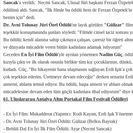
Sancak
'a verildi. Necmi Sancak, Ulusal Jüri başkanı Ferzan Özpete
ödülünü aldı. Sancak, "İlk filmle bu ödülü hem de Ferzan Özpetek'in
benim için" dedi.
Dr. Avni Tolunay Jüri Özel Ödülü
'ne layık görülen
"Gülizar"
fil
teşekkür konuşmasında şunları söyledi: "Filmde cinsel taciz sonrası y
Bu ödülü; kendi alanına sahip çıkmaya çalışan, çaresiz bir öğreti alt
ve dünyada mücadele veren bütün kadınlara adamak istiyorum"
Geceden
En İyi Film Ödülü
'yle ayrılan yönetmen
Nadim Güç
, ödü
kızıyla çıktı ve ilk olarak onunla birlikte tüm kız çocuklarının, dü
kutladı. Güç, "Bu hikayenin bana ulaşmasını sağlayan Erdi Işık'a ço
çok teşekkür ederim. Üretmeye devam edeceğiz" derken senarist Erdi 
annemi, ablamı temsil ediyor. Bu ödülü, başta annem ve ablam olmak
mücadelesine devam eden tüm güçlü kadınlara ithaf ediyorum" diye 
61. Uluslararası Antalya Altın Portakal Film Festivali Ödülleri
- En İyi Film: Mukadderat (Yapımcı: Rodi Kayım, Erdi Işık Yönetm
- Dr. Avni Tolunay Jüri Özel Ödülü: Gülizar (Belkıs Bayrak)
- Behlül Dal En İyi İlk Film Ödülü: Ayşe (Necmi Sancak)