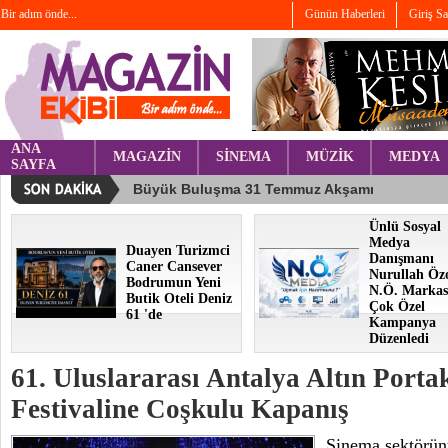
Bir adım önde...
Günün Haberleri
Giriş S
ANA
MAGAZİN
SİNEMA
MÜZİK
MEDYA
SAYFA
Ünlü Sosyal
Medya
Duayen Turizmci
Danışmanı
Caner Cansever
Nurullah Öz
Bodrumun Yeni
N.Ö. Markas
Butik Oteli Deniz
Çok Özel
61 'de
Kampanya
Düzenledi
61. Uluslararası Antalya Altın Porta
Festivaline Coşkulu Kapanış
Sinema sektörünü