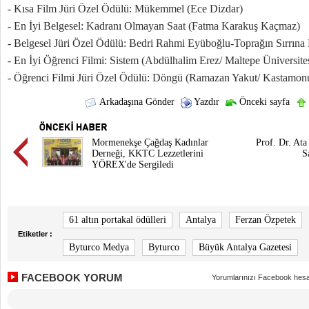
- Kısa Film Jüri Özel Ödülü: Mükemmel (Ece Dizdar)
- En İyi Belgesel: Kadranı Olmayan Saat (Fatma Karakuş Kaçmaz)
- Belgesel Jüri Özel Ödülü: Bedri Rahmi Eyüboğlu-Toprağın Sırrına 
- En İyi Öğrenci Filmi: Sistem (Abdülhalim Erez/ Maltepe Üniversite
- Öğrenci Filmi Jüri Özel Ödülü: Döngü (Ramazan Yakut/ Kastamonu
Arkadaşına Gönder
Yazdır
Önceki sayfa
Mormenekşe Çağdaş Kadınlar
Prof. Dr. Ata
Derneği, KKTC Lezzetlerini
S
YÖREX'de Sergiledi
61 altın portakal ödülleri
Antalya
Ferzan Özpetek
Etiketler :
Byturco Medya
Byturco
Büyük Antalya Gazetesi
FACEBOOK YORUM
Yorumlarınızı Facebook hesa