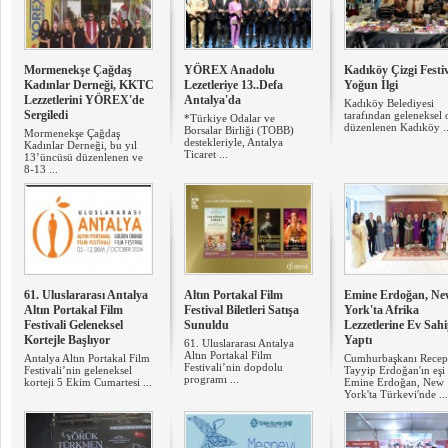
Mormenekşe Çağdaş
YÖREX Anadolu
Kadıköy Çizgi Festiv
Kadınlar Derneği, KKTC
Lezetleriye 13..Defa
Yoğun İlgi
Lezzetlerini YÖREX'de
Antalya'da
Kadıköy Belediyesi
Sergiledi
tarafından geleneksel 
*Türkiye Odalar ve
düzenlenen Kadıköy ..
Borsalar Birliği (TOBB)
Mormenekşe Çağdaş
destekleriyle, Antalya
Kadınlar Derneği, bu yıl
Ticaret ...
13’üncüsü düzenlenen ve
8-13 ...
61. Uluslararası Antalya
Altın Portakal Film
Emine Erdoğan, Ne
Altın Portakal Film
Festival Biletleri Satışa
York'ta Afrika
Festivali Geleneksel
Sunuldu
Lezzetlerine Ev Sahi
Kortejle Başlıyor
Yaptı
61. Uluslararası Antalya
Altın Portakal Film
Antalya Altın Portakal Film
Cumhurbaşkanı Recep
Festivali’nin dopdolu
Festivali’nin geleneksel
Tayyip Erdoğan'ın eşi
programı ...
korteji 5 Ekim Cumartesi ...
Emine Erdoğan, New
York'ta Türkevi'nde ...