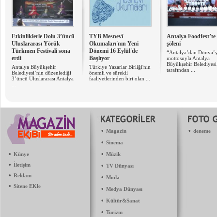
Etkinliklerle Dolu 3’üncü
TYB Mesnevî
Antalya Foodfest’te 
Uluslararası Yörük
Okumaları'nın Yeni
şöleni
Türkmen Festivali sona
Dönemi 16 Eylül'de
“Antalya’dan Dünya’
erdi
Başlıyor
mottosuyla Antalya
Büyükşehir Belediyesi
Antalya Büyükşehir
Türkiye Yazarlar Birliği'nin
tarafından ...
Belediyesi’nin düzenlediği
önemli ve sürekli
3’üncü Uluslararası Antalya
faaliyetlerinden biri olan ...
...
•
•
Magazin
deneme
•
Sinema
•
•
Künye
Müzik
•
İletişim
•
TV Dünyası
•
Reklam
•
Moda
•
Sitene EKle
•
Medya Dünyası
•
Kültür&Sanat
•
Turizm