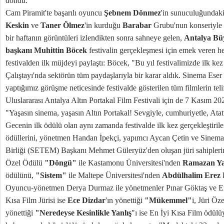
döndü.
Cam Piramit'te başarılı oyuncu
Şebnem Dönmez
'in sunuculuğundaki
Keskin
ve
Taner Ölmez
'in kurduğu
Barabar
Grubu'nun konseriyle b
bir haftanın görüntüleri izlendikten sonra sahneye gelen,
Antalya Büy
başkanı Muhittin Böcek
festivalin gerçekleşmesi için emek veren he
festivalden ilk müjdeyi paylaştı: Böcek, "Bu yıl festivalimizde ilk ke
Çalıştayı'nda sektörün tüm paydaşlarıyla bir karar aldık. Sinema Eser
yaptığımız görüşme neticesinde festivalde gösterilen tüm filmlerin teli
Uluslararası Antalya Altın Portakal Film Festivali için de 7 Kasım 202
"Yaşasın sinema, yaşasın Altın Portakal! Sevgiyle, cumhuriyetle, Atatü
Gecenin ilk ödülü olan aynı zamanda festivalde ilk kez gerçekleştiril
ödüllerini, yönetmen Handan İpekçi, yapımcı Aycan Çetin ve Sinema
Birliği (SETEM) Başkanı Mehmet Güleryüz'den oluşan jüri sahiplerine
Özel Ödülü
"Döngü"
ile Kastamonu Üniversitesi'nden
Ramazan Y
ödülünü,
"Sistem"
ile Maltepe Üniversitesi'nden
Abdülhalim Erez
Oyuncu-yönetmen Derya Durmaz ile yönetmenler Pınar Göktaş ve E
Kısa Film Jürisi ise
Ece Dizdar
'ın yönettiği
"Mükemmel"
i, Jüri Öz
yönettiği
"Neredeyse Kesinlikle Yanlış
"ı ise En İyi Kısa Film ödülü