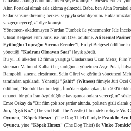
babasına adadığı ödülünü alırken şöyle konuştu: "Meslekteki 23. yılım
Altın Portakal almak asla aklıma gelmezdi. Baba, ben Altın Portakal
kadar sansüre direnmiş herkesi saygıyla selamlıyorum. Haklarımızda
vazgeçmeyeceğiz" diye konuştu.
Yönetmen- akademisyen Nurdan Tümbek ile yönetmenler Jale İnceko
Ulusal Belgesel Film Jürisi ise Jüri Özel ödülüne,
Ali Kemal Pasiner
Eyüboğlu: Toprağın Sırrına Erenler
"i, En İyi Belgesel ödülüne is
yönettiği
"Kadranı Olmayan Saat"
i layık gördü.
Bu yıl 18 ülkeden 12 filmin yarıştığı Uluslararası Uzun Metraj Film Ya
sinemacı Mahmud Kalhari başkanlığında yönetmen Ayşe Polat, İtalya
Rampoldi, sinema eleştirmeni Selin Gürel ve görüntü yönetmeni Meh
tarafından açıklandı. Yönettiği
"Şahit" (Witness)
filmiyle Jüri Öze
ödülünü, "Bu ödül benim değil; İran'da soğaka çıkan, bin 500'ü öldür
emanet, bir gün İran özgürlüğüne kavuşunca onlara vereceğim" sözler
Emre Oskay da "Bir film çok zor şartlar altında, polisten gizli olarak 
Jüri;
"Şişli Kız"
(The Girl Eith The Needle) filmindeki rolüyle
Vic 
Oyuncu
,
"Köpek Hırsızı"
(The Dog Thief) filmiyle
Franklin Aro 
Oyuncu
, yine
"Köpek Hırsızı"
(The Dog Thief) ile
Vinko Tomicic