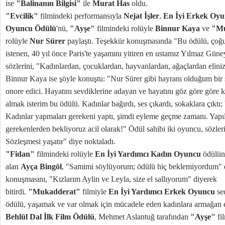
ise
"Balinanın Bilgisi"
ile
Murat Has
oldu.
"Evcilik"
filmindeki performansıyla
Nejat İşler
,
En İyi Erkek Oy
Oyuncu Ödülü
'nü,
"Ayşe"
filmindeki rolüyle
Binnur Kaya
ve
"Mu
rolüyle
Nur Sürer
paylaştı. Teşekkür konuşmasında "Bu ödülü, çoğun
istenen, 40 yıl önce Paris'te yaşamını yitiren en ustamız Yılmaz Güne
sözlerini, "Kadınlardan, çocuklardan, hayvanlardan, ağaçlardan eliniz
Binnur Kaya ise şöyle konuştu: "Nur Sürer gibi hayranı olduğum bir
onore edici. Hayatını sevdiklerine adayan ve hayatını göz göre göre
almak isterim bu ödülü. Kadınlar bağırdı, ses çıkardı, sokaklara çıktı
Kadınlar yapmaları gerekeni yaptı, şimdi eyleme geçme zamanı. Yapı
gerekenlerden bekliyoruz acil olarak!" Ödül sahibi iki oyuncu, sözlerin
Sözleşmesi yaşatır" diye noktaladı.
"Fidan"
filmindeki rolüyle
En İyi Yardımcı Kadın Oyuncu
ödülün
alan
Ayça Bingöl
, "Samimi söylüyorum; ödülü hiç beklemiyordum" d
konuşmasını, "Kızlarım Aylin ve Leyla, size el sallıyorum" diyerek
bitirdi.
"Mukadderat"
filmiyle
En İyi Yardımcı Erkek Oyuncu
se
ödülü, yaşamak ve var olmak için mücadele eden kadınlara armağan 
Behlül Dal İlk Film Ödülü
, Mehmet Aslantuğ tarafından
"Ayşe"
fi