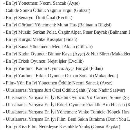
- En İyi Yönetmen: Necmi Sancak (Ayşe)
- Cahide Sonku Ödülü: Yağmur Ergül (Gülizar)
- En İyi Senaryo: Ümit Ünal (Evcilik)
- En İyi Görüntü Yönetmeni: Murat Has (Balinanın Bilgisi)
- En İyi Müzik: Serkan Polat, Özgür Alper, Pınar Bayrak (Balinanın B
- En İyi Kurgu: Melike Kasaplar (Fidan)
- En İyi Sanat Yönetmeni: Meral Aktan (Gülizar)
- En İyi Kadın Oyuncu: Binnur Kaya (Ayşe) & Nur Sürer (Mukadder
- En İyi Erkek Oyuncu: Nejat İşler (Evcilik)
- En İyi Yardımcı Kadın Oyuncu: Ayça Bingöl (Fidan)
- En İyi Yardımcı Erkek Oyuncu: Osman Sonant (Mukadderat)
- Film- Yön En İyi Yönetmen Ödülü: Necmi Sancak (Ayşe)
- Uluslararası Yarışma Jüri Özel Ödülü: Şahit (Yön: Nadir Saeivar)
- Uluslararası Yarışma En İyi Kadın Oyuncu: Vic Carmen Sonne (Şişl
- Uluslararası Yarışma En İyi Erkek Oyuncu: Franklin Aro Huasco (
- Uluslararası Yarışma En İyi Yönetmen: Vinko Tomicic (Köpek Hırs
- Uluslararası Yarışma En İyi Film: Beni Sakın Bırakma (Don't You 
- En İyi Kısa Film: Neredeyse Kesinlikle Yanlış (Cansu Baydar)