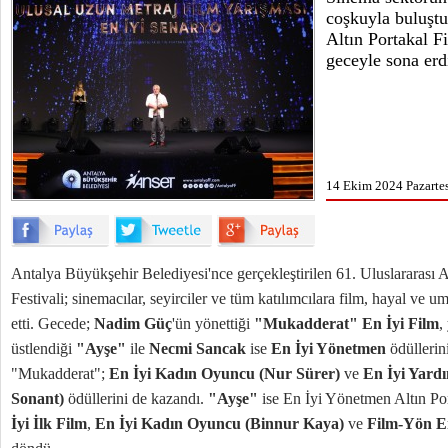
coşkuyla buluştu
Altın Portakal F
geceyle sona erd
14 Ekim 2024 Pazartes
Antalya Büyükşehir Belediyesi'nce gerçekleştirilen 61. Uluslararası A
Festivali; sinemacılar, seyirciler ve tüm katılımcılara film, hayal ve u
etti. Gecede;
Nadim Güç
'ün yönettiği
"Mukadderat" En İyi Film
,
üstlendiği
"Ayşe"
ile
Necmi Sancak
ise
En İyi Yönetmen
ödüllerin
"Mukadderat";
En İyi Kadın Oyuncu (Nur Sürer)
ve
En İyi Yard
Sonant)
ödüllerini de kazandı.
"Ayşe"
ise En İyi Yönetmen Altın Por
İyi İlk Film
,
En İyi Kadın Oyuncu (Binnur Kaya)
ve
Film-Yön E