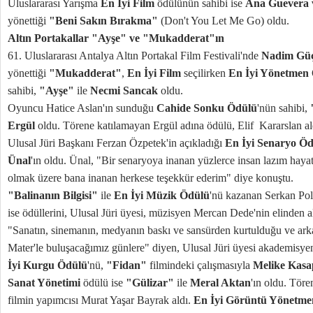
Uluslararası Yarışma
En İyi Film
ödülünün sahibi ise
Ana Guevera v
yönettiği
"Beni Sakın Bırakma"
(Don't You Let Me Go) oldu.
Altın Portakallar "Ayşe" ve "Mukadderat"ın
61. Uluslararası Antalya Altın Portakal Film Festivali'nde
Nadim Gü
yönettiği
"Mukadderat"
,
En İyi Film
seçilirken
En İyi Yönetmen
sahibi,
"Ayşe"
ile
Necmi Sancak
oldu.
Oyuncu Hatice Aslan'ın sunduğu
Cahide Sonku Ödülü
'nün sahibi,
Ergül
oldu. Törene katılamayan Ergül adına ödülü, Elif Kararslan al
Ulusal Jüri Başkanı Ferzan Özpetek'in açıkladığı
En İyi Senaryo Ö
Ünal
'ın oldu. Ünal, "Bir senaryoya inanan yüzlerce insan lazım haya
olmak üzere bana inanan herkese teşekkür ederim" diye konuştu.
"Balinanın Bilgisi"
ile
En İyi Müzik Ödülü
'nü kazanan Serkan Pol
ise ödüllerini, Ulusal Jüri üyesi, müzisyen Mercan Dede'nin elinden a
"Sanatın, sinemanın, medyanın baskı ve sansürden kurtulduğu ve ark
Mater'le buluşacağımız günlere" diyen, Ulusal Jüri üyesi akademisye
İyi Kurgu Ödülü
'nü,
"Fidan"
filmindeki çalışmasıyla
Melike Kasa
Sanat Yönetimi
ödülü ise
"Gülizar"
ile
Meral Aktan
'ın oldu. Tör
filmin yapımcısı Murat Yaşar Bayrak aldı.
En İyi Görüntü Yönetme