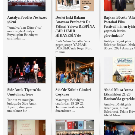
Antalya Foodfest’te lezzet
Devlet Eski Bakanı
Başkan Böcek: ‘Alt
şöleni
Anayasa Profesörü Dr
Portakal Film
Yüksel Yalova DESPİNA
Festivali’nin en iyisi
“Antalya’dan Dünya’ya”
/BİR İZMİR
yapmak bizim
mottosuyla Antalya
Büyükşehir Belediyesi
HİKAYESİN'de
görevimizdir’
tarafından ...
Kedi Sahne Sanatları'nda
Antalya Büyükşehir
geçen sezon YAPRAK
Belediye Başkanı Muhi
DÖKÜMÜ'nde Reşat Nuri
Böcek, 2024 Antalya A
rolünü ...
...
Side Antik Tiyatro'da
Side'de Kültür Günleri
Abdal Musa Anma
Unutulmaz Gece
Coşkusu
Etkinlikleri 21-23
Haziran’da gerçekle
Tarihin ve müziğin
Manavgat Belediyesi
buluştuğu Side Antik
tarafından 19-20-21
Antalya Büyükşehir
Tiyatro, dün gece
Temmuz tarihlerinde
Belediyesi, Elmalı
unutulmaz bir ...
düzenlenen ...
Belediyesi, Tekke Kö
Abdal Musa ...