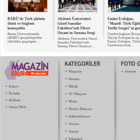
BARÜ’de Türk şiirinin
Akdeniz Üniversitesi
Emine Erdoğan,
dünü ve bugünü
Güzel Sanatlar
"Maarif: Türk Eğit
konuşuldu
Fakültesi’nde Fikret
Tarihi Sergisi"ni ge
Otyam’ın Anısına Sergi
Bartın Üniversitesinde
Cumhurbaşkanı Recep
(BARÜ) gerçekleştirilen
Tayyip Erdoğan'ın eşi
Akdeniz Üniversitesi Güzel
etkinlikte geçmişten ...
Emine Erdoğan, Türk
Sanatlar Fakültesi’nde
Cumhuriyeti'nin ...
Sanatçı Fikret Otyam;ın ...
•
•
Magazin
deneme
•
Sinema
•
•
Künye
Müzik
•
İletişim
•
TV Dünyası
•
Reklam
•
Moda
•
Sitene EKle
•
Medya Dünyası
•
Kültür&Sanat
•
Turizm
•
Yaşam
•
Teknoloji