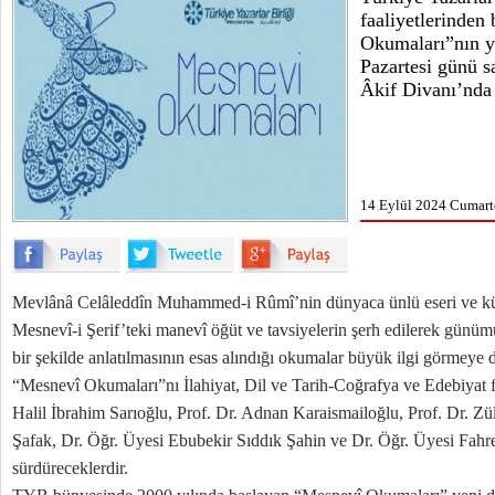
faaliyetlerinden
Okumaları”nın y
Pazartesi günü 
Âkif Divanı’nda
14 Eylül 2024 Cumarte
Mevlânâ Celâleddîn Muhammed-i Rûmî’nin dünyaca ünlü eseri ve k
Mesnevî-i Şerif’teki manevî öğüt ve tavsiyelerin şerh edilerek günümü
bir şekilde anlatılmasının esas alındığı okumalar büyük ilgi görmeye
“Mesnevî Okumaları”nı İlahiyat, Dil ve Tarih-Coğrafya ve Edebiyat fa
Halil İbrahim Sarıoğlu, Prof. Dr. Adnan Karaismailoğlu, Prof. Dr. Z
Şafak, Dr. Öğr. Üyesi Ebubekir Sıddık Şahin ve Dr. Öğr. Üyesi Fahr
sürdüreceklerdir.