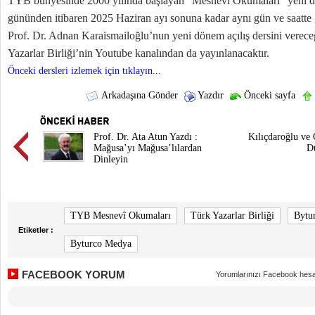
TYB bünyesinde 2000 yılında başlayan “Mesnevî Okumaları” yeni d
gününden itibaren 2025 Haziran ayı sonuna kadar aynı gün ve saatte 
Prof. Dr. Adnan Karaismailoğlu’nun yeni dönem açılış dersini verece
Yazarlar Birliği’nin Youtube kanalından da yayınlanacaktır.
Önceki dersleri izlemek için tıklayın...
Arkadaşına Gönder
Yazdır
Önceki sayfa
Prof. Dr. Ata Atun Yazdı :
Kılıçdaroğlu ve 
Mağusa’yı Mağusa’lılardan
D
Dinleyin
TYB Mesnevî Okumaları
Türk Yazarlar Birliği
Bytu
Etiketler :
Byturco Medya
FACEBOOK YORUM
Yorumlarınızı Facebook hesa