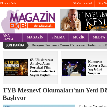
Bir adım önde...
Günün Haberleri
Giriş S
ANA
MAGAZİN
SİNEMA
MÜZİK
MEDYA
SAYFA
63. Uluslararası
Kamuran
Antalya Altın
Akkor'a Sah
Portakal Film
Yaş Günü
Festivalinde Geri
Sürprizi
Sayım Başladı
TYB Mesnevî Okumaları'nın Yeni Dö
Başlıyor
Türkiye Yazarlar 