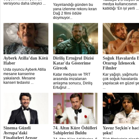
versiyonu daha izleyici ...
medya kullanıcısının
Yayınlandığı günden bu
katıldığı ‘En iyi yerli ...
yana izlenme rekoru kıran
Dağ 2 filmi ödüle
doymuyor...
Ayberk Atilla’dan Kötü
Diriliş Ertuğrul Dizisi
Soğuk Havalarda 
Haber
Katar'da Gösterime
Oturup İzlenecek
Girecek
Filmler
Usta oyuncu Ayberk Atilla
mesane kanserine
Katar medyası ve TRT
Kar yağışlı, yağmurlu
yakalandı. Mesane
arasında imzalanan
çok soğuk havalarda
kanseri tedavisi ...
anlaşma sonucu, Diriliş
yapılacak en güzel şe
Ertuğrul ...
...
Sinema Güzeli
74. Altın Küre Ödülleri
Yavuz Seçkin'e hac
Avrupa’daki
Sahiplerini Buldu
şoku!
Finalistleri Arıyor