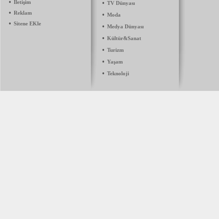
•
İletişim
•
TV Dünyası
•
Reklam
•
Moda
•
Sitene EKle
•
Medya Dünyası
•
Kültür&Sanat
•
Turizm
•
Yaşam
•
Teknoloji