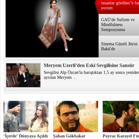
insanlar gördüm”e far
yorum
GAÜ'de Sufizm ve
Mindfulness
Sempozyumu
Sinema Güzeli Jürisi
Bakü'de
Meryem Uzerli’den Eski Sevgilisine Sansür
Sevgilisi Alp Özcan'la barıştıktan 1,5 ay sonra yenide
ayrılan Meryem ...
‘İçerde’ Dünyaya Açıldı
Şahan Gökbakar
Poyraz Karayel Fin