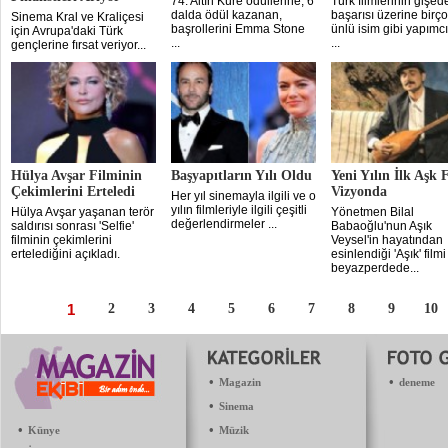
74. Altın Küre ödüllerine, 6
Türk filmlerinin gişed
dalda ödül kazanan,
başarısı üzerine birç
Sinema Kral ve Kraliçesi
başrollerini Emma Stone
ünlü isim gibi yapımcı
için Avrupa'daki Türk
...
...
gençlerine fırsat veriyor...
Hülya Avşar Filminin
Başyapıtların Yılı Oldu
Yeni Yılın İlk Aşk 
Çekimlerini Erteledi
Vizyonda
Her yıl sinemayla ilgili ve o
yılın filmleriyle ilgili çeşitli
Hülya Avşar yaşanan terör
Yönetmen Bilal
değerlendirmeler ...
saldırısı sonrası 'Selfie'
Babaoğlu'nun Aşık
filminin çekimlerini
Veysel'in hayatından
ertelediğini açıkladı.
esinlendiği 'Aşık' filmi
beyazperdede...
1
2
3
4
5
6
7
8
9
10
•
•
Magazin
deneme
•
Sinema
•
•
Künye
Müzik