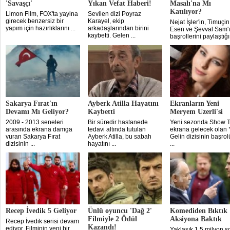
'Savaşçı'
Yıkan Vefat Haberi!
Masalı'na Mı
Katılıyor?
Limon Film, FOX'ta yayina
Sevilen dizi Poyraz
girecek benzersiz bir
Karayel, ekip
Nejat İşler'in, Timuçin
yapım için hazırlıklarını ...
arkadaşlarından birini
Esen ve Şevval Sam'
kaybetti. Gelen ...
başrollerini paylaştığı 
Sakarya Fırat'ın
Ayberk Atilla Hayatını
Ekranların Yeni
Devamı Mı Geliyor?
Kaybetti
Meryem Uzerli'si
2009 - 2013 seneleri
Bir süredir hastanede
Yeni sezonda Show 
arasında ekrana damga
tedavi altında tutulan
ekrana gelecek olan 
vuran Sakarya Fırat
Ayberk Atilla, bu sabah
Gelin dizisinin başro
dizisinin ...
hayatını ...
...
Recep İvedik 5 Geliyor
Ünlü oyuncu 'Dağ 2'
Komediden Bıktık
Filmiyle 2 Ödül
Aksiyona Baktık
Recep İvedik serisi devam
Kazandı!
ediyor. Filminin yeni bir
Yaklaşık 1.5 milyon s