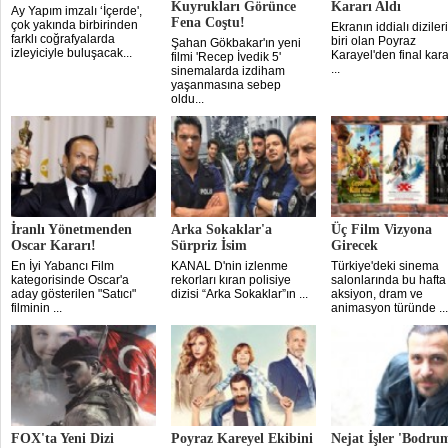
Kuyrukları Görünce
Kararı Aldı
Ay Yapım imzalı ‘İçerde',
Fena Coştu!
çok yakında birbirinden
Ekranın iddialı dizile
farklı coğrafyalarda
biri olan Poyraz
Şahan Gökbakar'ın yeni
izleyiciyle buluşacak...
Karayel'den final karar
filmi 'Recep İvedik 5'
...
sinemalarda izdiham
yaşanmasına sebep
oldu...
İranlı Yönetmenden
Arka Sokaklar'a
Üç Film Vizyona
Oscar Kararı!
Sürpriz İsim
Girecek
En İyi Yabancı Film
KANAL D'nin izlenme
Türkiye'deki sinema
kategorisinde Oscar'a
rekorları kıran polisiye
salonlarında bu hafta
aday gösterilen "Satıcı"
dizisi “Arka Sokaklar”ın ...
aksiyon, dram ve
filminin ...
animasyon türünde ...
FOX'ta Yeni Dizi
Poyraz Kareyel Ekibini
Nejat İşler 'Bodru