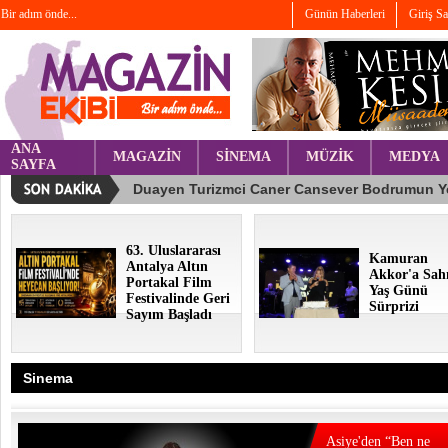
Bir adım önde...
Günün Haberleri
Giriş S
ANA
MAGAZİN
SİNEMA
MÜZİK
MEDYA
SAYFA
63. Uluslararası
Kamuran
Antalya Altın
Akkor'a Sah
Portakal Film
Yaş Günü
Festivalinde Geri
Sürprizi
Sayım Başladı
Sinema
Asiye'den “Ben ne