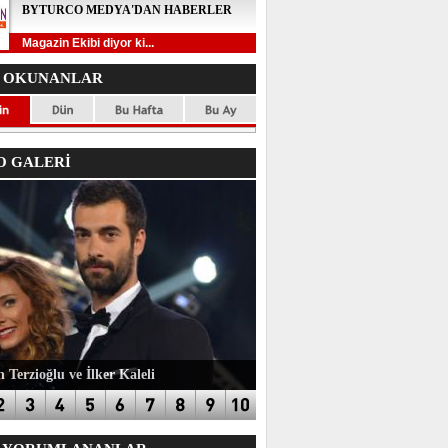
BYTURCO MEDYA'DAN HABERLER
Magazin Ekibi diyor ki...
 OKUNANLAR
 GALERİ
 Terzioğlu ve İlker Kaleli