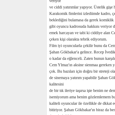
veriyor
ve ciddi yatırımlar yapıyor. Üstelik gişe
Karakomik fimlerini izlediimde kadro, ç
beklediğini bulamasa da gerek komiklik 
gibi oyuncu kadrosuda hakkını veriyor
emek harcayan ve tabi ki ciddiye alan 
çeken kişi olarakta tebrik ediyorum.
Film iyi oyuncularla çekilir bunu da C
Şahan Gökbakar'a gelince. Recep İvedik
o kadar da eğlenceli. Zaten bunun karşıl
Cem Ylmaz'ın aksine sienmaa gereken yat
çok. Bu bazıları için doğru bir streteji o
de sinemaya yatırım yapabilir Şahan Gök
kalitesini
de bir tık ileriye taşırsa işte benim ne 
isemiyorum ama benim gözlemlemem bu. 
kaliteli oyuncular ile özellikle de dkkat 
bitiriyor. Şahan Gökbakar'ın biraz da b