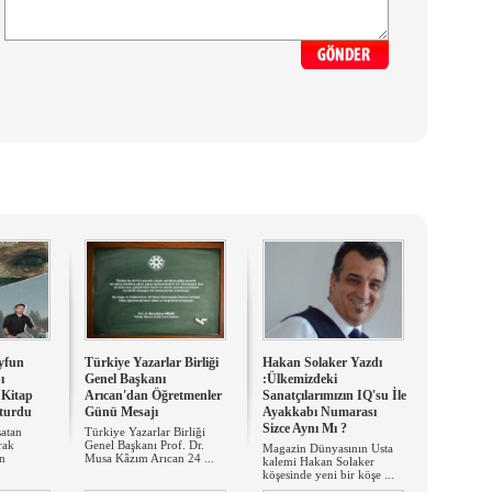
yfun
Türkiye Yazarlar Birliği
Hakan Solaker Yazdı
ı
Genel Başkanı
:Ülkemizdeki
Kitap
Arıcan'dan Öğretmenler
Sanatçılarımızın IQ'su İle
şturdu
Günü Mesajı
Ayakkabı Numarası
Sizce Aynı Mı ?
satan
Türkiye Yazarlar Birliği
rak
Genel Başkanı Prof. Dr.
Magazin Dünyasının Usta
an
Musa Kâzım Arıcan 24 ...
kalemi Hakan Solaker
köşesinde yeni bir köşe ...