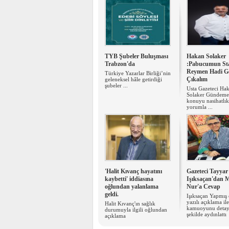
TYB Şubeler Buluşması
Hakan Solaker
Trabzon'da
:Pabucumun St
Reymen Hadi Ge
​Türkiye Yazarlar Birliği’nin
Çıkalım
geleneksel hâle getirdiği
şubeler ...
Usta Gazeteci Ha
Solaker Gündeme 
konuyu nasihatlık
yorumla ...
'Halit Kıvanç hayatını
Gazeteci Tayyar
kaybetti' iddiasına
Işıksaçan'dan 
oğlundan yalanlama
Nur'a Cevap
geldi.
Işıksaçan Yapmış
yazılı açıklama ile
Halit Kıvanç'ın sağlık
kamuoyunu detayl
durumuyla ilgili oğlundan
şekilde aydınlattı
açıklama