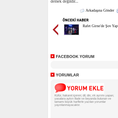
demek değildir...
Arkadaşına Gönder
Rafet Girne'de Şov Yap
FACEBOOK YORUM
YORUMLAR
Küfür, hakaret içeren; dil, din, ırk ayrımı yapan;
yasalara aykırı ifade ve beyanda bulunan ve
tamamı büyük harflerle yazılan yorumlar
yayınlanmayacaktır.