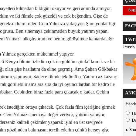
ÇOK
 hayelleri kılmadan bildiğini okuyor ve geri adımda atmıyor.
ekim ve iki filmde çok güzeldi ve çok beğendim. Gişe de
gerekse dram rolleri Cem Yılmaza yakışıyor. Şamiyonlar ligi
FACE
 doğrusu. Ben sinemaya çekinmeden büyük yatırım yapan,
Cem Yılmaz'ı alkışlıyorum ve benim görüşümde kantarda ağır
TWIT
Tweets
em Yılmaz gerçekten mükemmel yapıyor.
 6 Kenya filmini izledim çok da güldüm çünkü komik ve bir
ığı olan gişe hasılatını da eline geçrmiş. Ama Şahan Gökbakar
ırımı yapmıyor. Sadece filmde tek ünlü o. Yatırım az kazanç
larak görülebilir ama ara sıra da iyi oyunculardan bir kadro ile
bakar. Cebinden biraz fazla para çıkacak o kadar. Çekim
ANK
Hande
demek istediğim ortaya çıkacak. Çok fazla film içeriğine girmek
H
Cem Yılmaz sinemaya değer veriyor, yatırım yapıyor,
De
ederseniz kaliteli çekimler yaparak işini en üst seviyede
enim gözümden bakmasını tercih ederim çünkü herşey gişe
Son