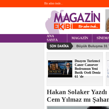
Bir adım önde...
ANA
MAGAZİN
SİNEM
SAYFA
Duayen Turizmci
Caner Cansever
Bodrumun Yeni
Butik Oteli Deniz
61 'de
Hakan Solaker Yazdı 
Cem Yılmaz mı Şaha