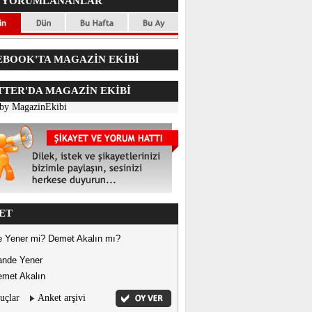
 YORUMLANANLAR
BOOK'TA MAGAZİN EKİBİ
TER'DA
MAGAZİN EKİBİ
 by MagazinEkibi
ET
 Yener mi? Demet Akalın mı?
ande Yener
met Akalın
uçlar
Anket arşivi