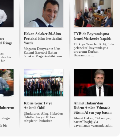
Hakan Solaker 56.Altın
TYB’de Bayramlaşma
arı
Portakal Film Festivalini
Genel Merkezde Yapıldı
l Ringe
Yazdı
Türkiye Yazarlar Birliği’nde
geleneksel bayramlaşma
Magazin Dünyasının Usta
programı Kurban
Kalemi Gazeteci Hakan
kan
Bayramının ...
Solaker Magazinekibi.com
dair bir
...
 bir
Kıbrıs Genç Tv'ye
Ahmet Hakan'dan
Muhterem
Anlamlı Ödül
Didem Arslan Yılmaz'a
Sitem: Al sen yap bacım
Uluslararası Alkışı Hakeden
Ödülleri bu yıl 10.kez
 olduğu
Ahmet Hakan, "Al sen yap
sahiplerini bulurken ...
bacım" başlığıyla
ı bir
yayımlanan yazısında adını
...