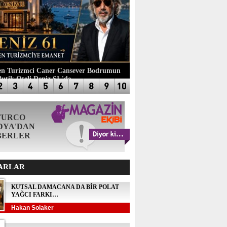
n Turizmci Caner Cansever Bodrumun
Butik Oteli Deniz 61 'de
TURCO
DYA'DAN
BERLER
ARLAR
KUTSAL DAMACANA DA BİR POLAT
YAĞCI FARKI…
Hakan Solaker