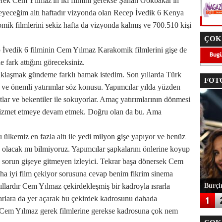
Gerek Cem Yılmaz'ın iki filmini gerekse Şahan Gökbakar'ın
meyeceğim altı haftadır vizyonda olan Recep İvedik 6 Kenya
mik filmlerini sekiz hafta da vizyonda kalmış ve 700.510 kişi
ÇOK
 İvedik 6 filminin Cem Yılmaz Karakomik filmlerini gişe de
e fark attığını göreceksiniz.
e yaklaşmak gündeme farklı bamak istedim. Son yıllarda Türk
FOTO
il ve önemli yatırımlar söz konusu. Yapımcılar yılda yüzden
lar ve bekentiler ile sokuyorlar. Amaç yatırımlarının dönmesi
e hizmet etmeye devam etmek. Doğru olan da bu. Ama
 ülkemiz en fazla altı ile yedi milyon gişe yapıyor ve henüz
 olacak mı bilmiyoruz. Yapımcılar şapkalarını önlerine koyup
a sorun gişeye gitmeyen izleyici. Tekrar başa dönersek Cem
 iyi film çekiyor sorusuna cevap benim fikrim sinema
llardır Cem Yılmaz çekirdekleşmiş bir kadroyla ısrarla
Burçin
tarlara da yer açarak bu çekirdek kadrosunu dahada
 Cem Yılmaz gerek filmlerine gerekse kadrosuna çok nem