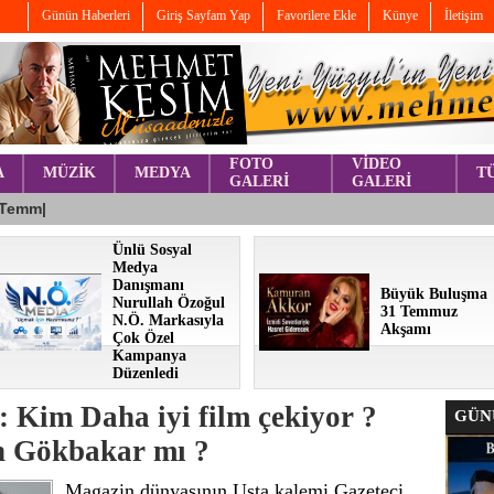
Günün Haberleri
Giriş Sayfam Yap
Favorilere Ekle
Künye
İletişim
FOTO
VİDEO
A
MÜZİK
MEDYA
T
GALERİ
GALERİ
Ünlü Sosyal
Medya
Danışmanı
Büyük Buluşma
Nurullah Özoğul
31 Temmuz
N.Ö. Markasıyla
Akşamı
Çok Özel
Kampanya
Düzenledi
: Kim Daha iyi film çekiyor ?
GÜNÜ
n Gökbakar mı ?
Magazin dünyasının Usta kalemi Gazeteci