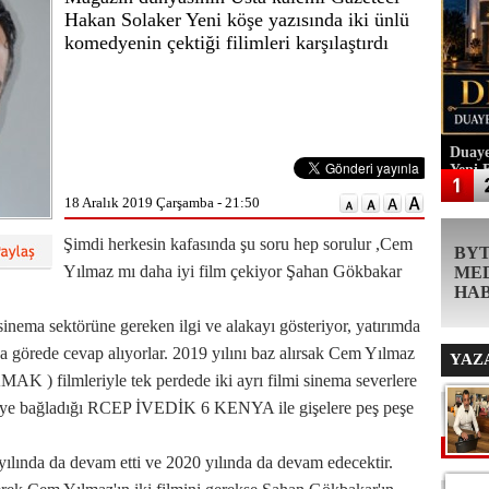
Hakan Solaker Yeni köşe yazısında iki ünlü
komedyenin çektiği filimleri karşılaştırdı
Duaye
Yeni 
18 Aralık 2019 Çarşamba - 21:50
Şimdi herkesin kafasında şu soru hep sorulur ,Cem
BY
Yılmaz mı daha iyi film çekiyor Şahan Gökbakar
ME
HA
sinema sektörüne gereken ilgi ve alakayı gösteriyor, yatırımda
a görede cevap alıyorlar. 2019 yılını baz alırsak Cem Yılmaz
YAZ
lmleriyle tek perdede iki ayrı filmi sinema severlere
eriye bağladığı RCEP İVEDİK 6 KENYA ile gişelere peş peşe
 yılında da devam etti ve 2020 yılında da devam edecektir.