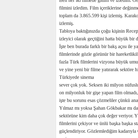
Ben her iki filmede gittim ve izledim. 
filmini izledim. Film içeriklerine değin
toplam da 3.865.599 kişi izlemiş. Karako
izlemiş.
Tabloya baktığınızda çoğu kişinin Recep
izleyici olarak geçtiğini hatta büyük bir d
İşte ben burada farklı bir bakş açısı il
filmlerinde gözle görünür bir hareketlik
fazla Türk filmlerini vizyona büyük umut
ve yine yeni bir filme yatırarak sektör
Türkiyede sinema
sever çok yok. Seksen iki milyon nüfuslu
on milyonluk bir gişe yapan film olmadı,
işte bu sorunu esas çözmeliler çünkü an
Yılmaz mı yoksa Şahan Gökbakar mı daha
sektörüne kim daha çok değer veriyor. Yı
filmlerini çekiyor ve ünlü başka başka s
güçlendiriyor. Gözlemlediğim kadarıyla