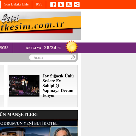
Son Dakika Ekle
RSS
28/34
ÜMÜ
ANTALYA
°C
Joy Sığacık Ünlü
Seslere Ev
Sahipliği
Yapmaya Devam
Ediyor
N MANŞETLERİ