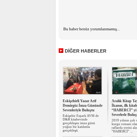
Bu haber henüz yorumlanmamış...
DİĞER HABERLER
Eskişehirli Yazar Arif
Aralık Kitap Ta
Demirgöz İmza Gününde
İkanın, ilk kitab
Sevenleriyle Buluştu
“HABERCİ” yi 
Severlerle Bulu
Eskişehir Espark AVM de
D&R kitabevinde
2019 yılının çok 
gerçekleşen imza günü
kurgu romanı ola
yoğun bir katılımla
raflarda yerini al
gerçekleşti.
“HABERCİ” ...