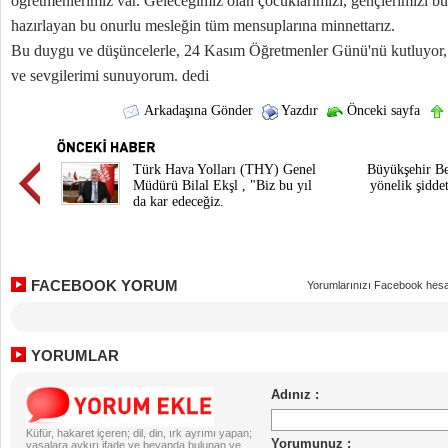
öğretmenlerimiz var. Geleceğimiz olan çocuklarımızı, gençlerimizi bü
hazırlayan bu onurlu mesleğin tüm mensuplarına minnettarız.
Bu duygu ve düşüncelerle, 24 Kasım Öğretmenler Günü'nü kutluyor,
ve sevgilerimi sunuyorum. dedi
Arkadaşına Gönder
Yazdır
Önceki sayfa
Türk Hava Yolları (THY) Genel
Büyükşehir Be
Müdürü Bilal Ekşl , "Biz bu yıl
yönelik şidde
da kar edeceğiz.
FACEBOOK YORUM
Yorumlarınızı Facebook hesa
YORUMLAR
Küfür, hakaret içeren; dil, din, ırk ayrımı yapan;
yasalara aykırı ifade ve beyanda bulunan ve