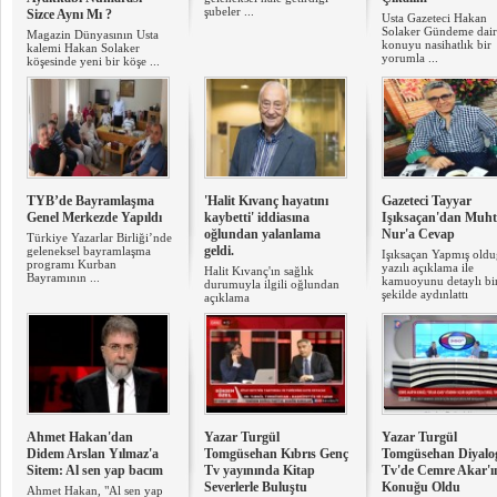
şubeler ...
Sizce Aynı Mı ?
Usta Gazeteci Hakan
Solaker Gündeme dair
Magazin Dünyasının Usta
konuyu nasihatlık bir
kalemi Hakan Solaker
yorumla ...
köşesinde yeni bir köşe ...
TYB’de Bayramlaşma
'Halit Kıvanç hayatını
Gazeteci Tayyar
Genel Merkezde Yapıldı
kaybetti' iddiasına
Işıksaçan'dan Muh
oğlundan yalanlama
Nur'a Cevap
Türkiye Yazarlar Birliği’nde
geldi.
geleneksel bayramlaşma
Işıksaçan Yapmış old
programı Kurban
yazılı açıklama ile
Halit Kıvanç'ın sağlık
Bayramının ...
kamuoyunu detaylı bi
durumuyla ilgili oğlundan
şekilde aydınlattı
açıklama
Ahmet Hakan'dan
Yazar Turgül
Yazar Turgül
Didem Arslan Yılmaz'a
Tomgüsehan Kıbrıs Genç
Tomgüsehan Diyalo
Sitem: Al sen yap bacım
Tv yayınında Kitap
Tv'de Cemre Akar'ı
Severlerle Buluştu
Konuğu Oldu
Ahmet Hakan, "Al sen yap