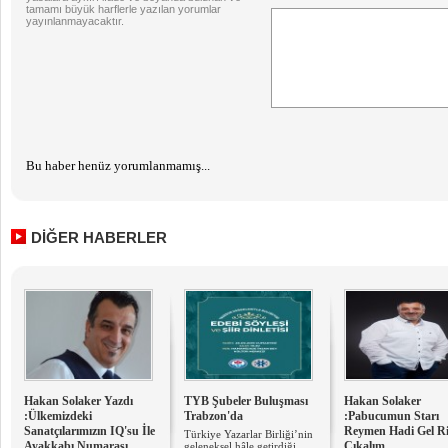
tamamı büyük harflerle yazılan yorumlar
yayınlanmayacaktır.
Bu haber henüz yorumlanmamış...
DİĞER HABERLER
Hakan Solaker Yazdı
TYB Şubeler Buluşması
Hakan Solaker
:Ülkemizdeki
Trabzon'da
:Pabucumun Starı
Sanatçılarımızın IQ'su İle
Reymen Hadi Gel R
​Türkiye Yazarlar Birliği’nin
Ayakkabı Numarası
Çıkalım
geleneksel hâle getirdiği