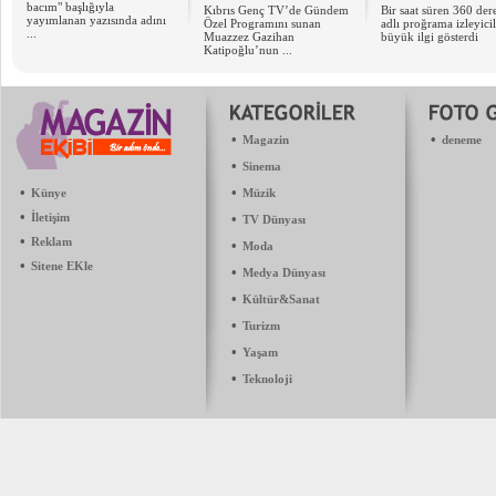
bacım" başlığıyla
Kıbrıs Genç TV’de Gündem
Bir saat süren 360 der
yayımlanan yazısında adını
Özel Programını sunan
adlı proğrama izleyicil
...
Muazzez Gazihan
büyük ilgi gösterdi
Katipoğlu’nun ...
•
•
Magazin
deneme
•
Sinema
•
•
Künye
Müzik
•
İletişim
•
TV Dünyası
•
Reklam
•
Moda
•
Sitene EKle
•
Medya Dünyası
•
Kültür&Sanat
•
Turizm
•
Yaşam
•
Teknoloji