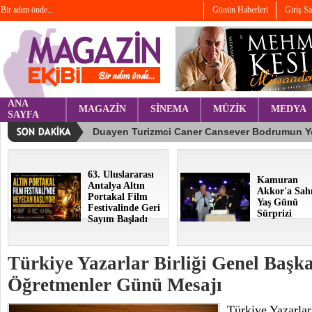
Bir adım önde...
Günün Haberleri
Giriş S
ANA
MAGAZİN
SİNEMA
MÜZİK
MEDYA
SAYFA
63. Uluslararası
Kamuran
Antalya Altın
Akkor'a Sah
Portakal Film
Yaş Günü
Festivalinde Geri
Sürprizi
Sayım Başladı
Türkiye Yazarlar Birliği Genel Başk
Öğretmenler Günü Mesajı
Türkiye Yazarlar