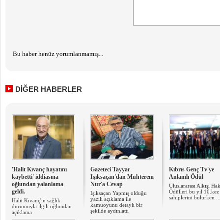
Bu haber henüz yorumlanmamış...
DİĞER HABERLER
'Halit Kıvanç hayatını
Gazeteci Tayyar
Kıbrıs Genç Tv'ye
kaybetti' iddiasına
Işıksaçan'dan Muhterem
Anlamlı Ödül
oğlundan yalanlama
Nur'a Cevap
Uluslararası Alkışı Ha
geldi.
Ödülleri bu yıl 10.kez
Işıksaçan Yapmış olduğu
sahiplerini bulurken ..
yazılı açıklama ile
Halit Kıvanç'ın sağlık
kamuoyunu detaylı bir
durumuyla ilgili oğlundan
şekilde aydınlattı
açıklama