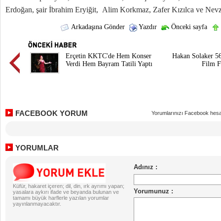
Erdoğan, şair İbrahim Eryiğit, Alim Korkmaz, Zafer Kızılca ve Nevza
Arkadaşına Gönder
Yazdır
Önceki sayfa
Erçetin KKTC'de Hem Konser
Hakan Solaker 56
Verdi Hem Bayram Tatili Yaptı
Film F
FACEBOOK YORUM
Yorumlarınızı Facebook hesa
YORUMLAR
Küfür, hakaret içeren; dil, din, ırk ayrımı yapan;
yasalara aykırı ifade ve beyanda bulunan ve
tamamı büyük harflerle yazılan yorumlar
yayınlanmayacaktır.