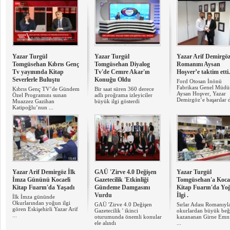
Yazar Turgül
Yazar Turgül
Yazar Arif Demirgö
Tomgüsehan Kıbrıs Genç
Tomgüsehan Diyalog
Romanını Aysan
Tv yayınında Kitap
Tv'de Cemre Akar'ın
Hoşver’e taktim etti.
Severlerle Buluştu
Konuğu Oldu
Ford Otosan İnönü
Fabrikası Genel Müdü
Kıbrıs Genç TV’de Gündem
Bir saat süren 360 derece
Aysan Hoşver, Yazar
Özel Programını sunan
adlı proğrama izleyiciler
Demirgöz’e başarılar d
Muazzez Gazihan
büyük ilgi gösterdi
Katipoğlu’nun ...
Yazar Arif Demirgöz İlk
GAÜ 'Zirve 4.0 Değişen
Yazar Turgül
İmza Gününü Kocaeli
Gazetecilik 'Etkinliği
Tomgüsehan'a Kocae
Kitap Fuarın'da Yaşadı
Gündeme Damgasını
Kitap Fuarın'da Yo
Vurdu
İlgi .
İlk İmza gününde
Okurlarından yoğun ilgi
GAÜ 'Zirve 4.0 Değişen
Sırlar Adası Romanıyl
gören Eskişehirli Yazar Arif
Gazetecilik ' ikinci
okurlardan büyük beğ
...
oturumunda önemli konular
kazananan Girne Emn
ele alındı
...