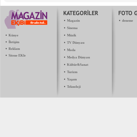
•
•
Magazin
deneme
•
Sinema
•
•
Künye
Müzik
•
İletişim
•
TV Dünyası
•
Reklam
•
Moda
•
Sitene EKle
•
Medya Dünyası
•
Kültür&Sanat
•
Turizm
•
Yaşam
•
Teknoloji