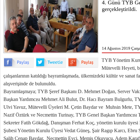
4. Günü TYB Ge
gerçekleştirildi.
14 Ağustos 2019 Çarş
TYB Yönetim Kuru
Mütevelli Heyeti, 
çalışanlarının katıldığı bayramlaşmada, ülkemizdeki kültür ve sanat faal
alışverişinde de bulunuldu.
Bayramlaşmaya; TYB Şeref Başkanı D. Mehmet Doğan, Server Vak
Başkan Yardımcısı Mehmet Ali Bulut, Dr. Hacı Bayram Bulgurlu, TY
Ulvi Yavuz, Mütevelli Üyeleri M. Çetin Baydar ve Muhsin Mete, TY
Nazif Öztürk ve Necmettin Turinay, TYB Genel Başkan Yardımcısı 
Sekreter Fatih Gökdağ, Danışman Ferhat Koç, yönetim kurulu üye
Şubesi Yönetim Kurulu Üyesi Vedat Güneş, Şair Ragıp Karcı, Ebru S
Salih Cenap Baydar, Necmettin Evci, Memiş Okuyucu, Adem Karaf