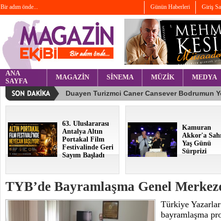
Bir adım önde...
Günün Haberleri
Giriş S
ANA
MAGAZİN
SİNEMA
MÜZİK
MEDYA
SAYFA
63. Uluslararası
Kamuran
Antalya Altın
Akkor'a Sah
Portakal Film
Yaş Günü
Festivalinde Geri
Sürprizi
Sayım Başladı
TYB’de Bayramlaşma Genel Merkezd
Türkiye Yazarlar
bayramlaşma pr