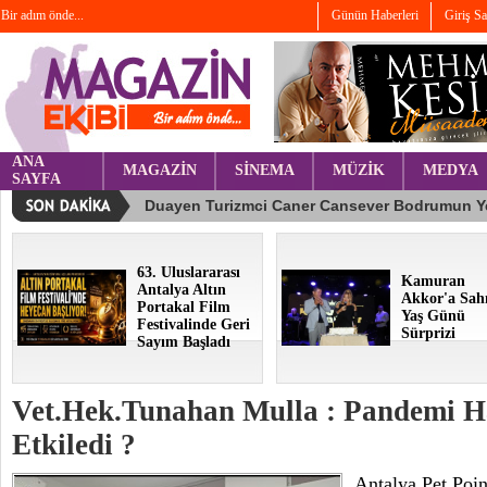
Bir adım önde...
Günün Haberleri
Giriş S
ANA
MAGAZİN
SİNEMA
MÜZİK
MEDYA
SAYFA
63. Uluslararası
Kamuran
Antalya Altın
Akkor'a Sah
Portakal Film
Yaş Günü
Festivalinde Geri
Sürprizi
Sayım Başladı
Vet.Hek.Tunahan Mulla : Pandemi H
Etkiledi ?
Antalya Pet Point