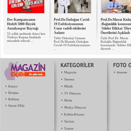
Dev Kampanyanın
Prof.Dr.Özdoğan Covid-
Prof.Dr.Murat Kulo
Hedefi 5000 Büyük
19 Enfeksiyonunun
:Bağımlılık konusu
Antalyaspor Bayrağı
Uzun vadeli etkilerini
'Aileler Dikkat 'Diy
Anlattı
Önerilerini Açıkladı
55 yıllık tarihinde ikinci kez
Türkiye Kupası finalinde
Tıbbi Onkoloji Uzmanı
Ünlü Prof.Dr. Murat
mücadele edecek ...
Prof.Dr.Mustafa Özdoğan
Kuloğlu Bağımlılık
Covid-19 Enfeksiyonunun
konusunda 'Aileler Dik
...
diyerek ...
•
•
Magazin
deneme
•
Sinema
•
•
Künye
Müzik
•
İletişim
•
TV Dünyası
•
Reklam
•
Moda
•
Sitene EKle
•
Medya Dünyası
•
Kültür&Sanat
•
Turizm
•
Yaşam