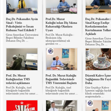
Doç.Dr. Psikanalist Aysin
Prof.Dr. Murat
Doç.Dr. Psikanalist 
Sinal : Virüs
Kuloğlu'ndan Diş Sıkma
Sinal Kaygı Endişe
Psikolojimizi ve İnsan
Rahatsızlığı Olanlara
Korkularımızdan
Ruhunu Nasl Etkiledi ?
Uyarı
Kurtulmanın Yollar
Açıkladı
Girne Amerikan Üniversitesi
Prof.Dr. Murat Kuloğlu :
Beşeri Bilimler Fakültesi
Bruksizm (diş
Girne Amerikan Üniver
Dekanın Doç.Dr. ...
sıkma/gıcırdatma) sık
Beşeri Bilimler Fakülte
görülen ve ...
Dekanın Doç.Dr. ...
Prof. Dr. Murat
Prof. Dr. Murat Kuloğlu
Düzenli Kahve İçme
Kuloğlundan TMS
Bağımlılık Tedavisinde
Sağlığımıza Bir Fay
tedavisi açıklaması
TMS Yöntemini Başlattı
Daha
Prof.Dr. Kuloğlu, özel
Prof.Dr. Kuloğlu, özel
Gün Geçtikçe Kahve
kliniğinde bağımlılık
kliniğinde bağımlılık
İçmenin sağlığa fayda
tedavisinde yeni bir umut ...
tedavisinde yeni bir umut ...
klinik ortamdaki
araştırmalarla ...