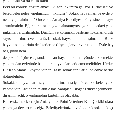
yapılamadı ya da eksik kaldı.
Peki bu konuda çözüm amaçlı iki soru aklımıza geliyor. Birincisi " S
belediyeler neler yapılmalıdır.", ikincisi " Sokak hayvanları ve evde b
neler yapmalıdırlar." Öncelikle Antalya Belediyesi bünyesine ait hay
arttırılmalıdır. Eğer her hasta hayvan alınamıyorsa yerinde tedavi yapı
imkanları arttırılmalıdır. Düzgün ve korunaklı besleme noktaları oluşt
sayısı arttırılmalı ve daha fazla sokak hayvanlarına ulaşılmalıdır. B
hayvan sahiplerinin de üzerlerine düşen görevler var tabi ki. Evde 
bağışıklık hem
de pozitif düşünce açısından insan hayatını olumlu yönde etkilemekte
yapılmadan evlerinde baktıkları hayvanları terk etmemelidirler. Herk
Bir Kap Mama" koymalıdırlar. Hasta sokak canlılarını belediye barına
götürebilirler.
Sokaktaki hayvanların sayılarının artmaması için öncelikle belediye kı
yapmalıdır. Ardından "Satın Alma Sahiplen" sloganı dikkat çekmekte.
dışarının açlık oyunlarından kurtulmuş olacaktır.
Bu sessiz melekler için Antalya Pet Point Veteriner Kliniği ekibi ola
yapmaya devam edeceğiz. Belediyelerimizin ivedi olarak sokaktaki çoc