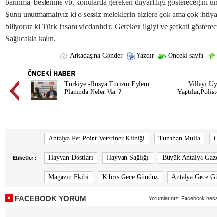
barınma, beslenme vb. konularda gereken duyarlılığı göstereceğini u
Şunu unutmamalıyız ki o sessiz meleklerin bizlere çok ama çok ihtiy
biliyoruz ki Türk insanı vicdanlıdır. Gereken ilgiyi ve şefkati gösterec
Sağlıcakla kalın.
Arkadaşına Gönder
Yazdır
Önceki sayfa
Türkiye -Rusya Turizm Eylem
Villayı Uy
Planında Neler Var ?
Yaptılar,Polis
Antalya Pet Point Veteriner Kliniği
Tunahan Mulla
C
Hayvan Dostları
Hayvan Sağlığı
Büyük Antalya Gaze
Etiketler :
Magazin Ekibi
Kıbrıs Gece Gündüz
Antalya Gece G
FACEBOOK YORUM
Yorumlarınızı Facebook hesa