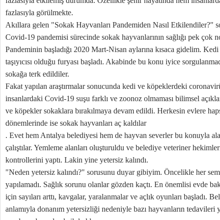
fazlasıyla etkilemiş durumda. Özellikle şehir hayatında hem insanla
fazlasıyla görülmekte.
Akıllara gelen "Sokak Hayvanları Pandemiden Nasıl Etkilendiler?" s
Covid-19 pandemisi sürecinde sokak hayvanlarının sağlığı pek çok no
Pandeminin başladığı 2020 Mart-Nisan aylarına kısaca gidelim. Kedi
taşıyıcısı olduğu furyası başladı. Akabinde bu konu iyice sorgulanm
sokağa terk edildiler.
Fakat yapılan araştırmalar sonucunda kedi ve köpeklerdeki coronavirü
insanlardaki Covid-19 suşu farklı ve zoonoz olmaması bilimsel açıkl
ve köpekler sokaklara bırakılmaya devam edildi. Herkesin evlere ha
dönemlerinde ise sokak hayvanları aç kaldılar
. Evet hem Antalya belediyesi hem de hayvan severler bu konuyla ala
çalıştılar. Yemleme alanları oluşturuldu ve belediye veteriner hekimle
kontrollerini yaptı. Lakin yine yetersiz kalındı.
"Neden yetersiz kalındı?" sorusunu duyar gibiyim. Öncelikle her sem
yapılamadı. Sağlık sorunu olanlar gözden kaçtı. En önemlisi evde bakı
için sayıları arttı, kavgalar, yaralanmalar ve açlık oyunları başladı. B
anlamıyla donanım yetersizliği nedeniyle bazı hayvanların tedavileri y