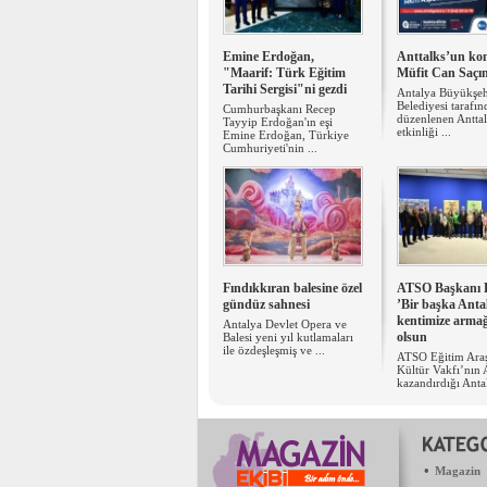
Emine Erdoğan,
Anttalks’un ko
"Maarif: Türk Eğitim
Müfit Can Saçın
Tarihi Sergisi"ni gezdi
Antalya Büyükşeh
Belediyesi tarafı
Cumhurbaşkanı Recep
düzenlenen Antta
Tayyip Erdoğan'ın eşi
etkinliği ...
Emine Erdoğan, Türkiye
Cumhuriyeti'nin ...
Fındıkkıran balesine özel
ATSO Başkanı 
gündüz sahnesi
’Bir başka Anta
kentimize arma
Antalya Devlet Opera ve
olsun
Balesi yeni yıl kutlamaları
ile özdeşleşmiş ve ...
ATSO Eğitim Araş
Kültür Vakfı’nın 
kazandırdığı Antal
•
Magazin