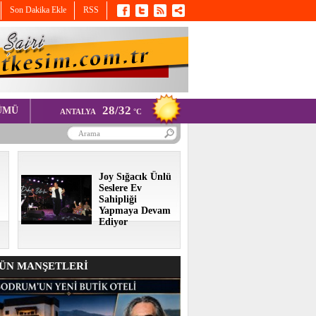
Son Dakika Ekle
RSS
28/32
ÜMÜ
ANTALYA
°C
Joy Sığacık Ünlü
Seslere Ev
Sahipliği
Yapmaya Devam
Ediyor
N MANŞETLERİ