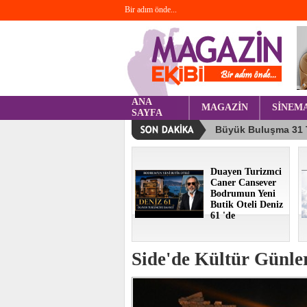
Bir adım önde...
ANA
MAGAZİN
SİNEM
SAYFA
Duayen Turizmci
Caner Cansever
Bodrumun Yeni
Butik Oteli Deniz
61 'de
Side'de Kültür Günle