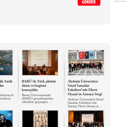
lık Antik
BARÜ’de Türk şiirinin
Akdeniz Üniversitesi
ilm
dünü ve bugünü
Güzel Sanatlar
konuşuldu
Fakültesi’nde Fikret
Otyam’ın Anısına Sergi
l dokusuyla
Bartın Üniversitesinde
ristlerin
(BARÜ) gerçekleştirilen
Akdeniz Üniversitesi Güzel
etkinlikte geçmişten ...
Sanatlar Fakültesi’nde
Sanatçı Fikret Otyam;ın ...