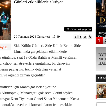
Günleri etkinliklerle sürüyor
Duaye
20 Temmuz 2024 Cumartesi - 15:49
Yeni 
Side Kültür Günleri, Side Kültür Evi ile Side
Limanında gerçekleşen etkinliklerle
BY
n ilk gününde, saat 19.00;da Bahtiyar Memili ve Emrah
ME
workshop, sanatseverlere unutulmaz bir deneyim
HA
lerini paylaştığı, teknik detayları ve sanat
fli ve öğretici zaman geçirdiler.
YAZ
ildikleri için Manavgat Belediyesi’ne
Altıntoprak, Manavgat’ı çok sevdiklerini söyledi.
Manavgat Kent Tiyatrosu Genel Sanat Yönetmeni Kosta
toprak’a davetlerini kırmadıklarını için teşekkür