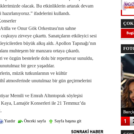
iklerimizde olacak. Bu etkinliklerin artarak devam
hazırlanıyoruz.” ifadelerini kullandı.
onserler
ÇOK
 Atilla ve Onur Gök Orkestrası'nın sahne
coşkuyu zirveye çıkarttı. Sanatçıların etkileyici sesi
 izleyicilerden büyük alkış aldı. Apollon Tapınağı’nın
FOTO
lanı muhteşem bir manzara ortaya çıkardı.
i ve özgün bestelerle dolu bir repertuvar sunuldu,
unutulmaz bir gece yaşadılar.
rlerin, müzik tutkunlarının ve kültür
arihî atmosferinde unutulmaz bir gün geçirmelerini
iyar Memili ve Emrah Altıntoprak söyleşisi
 Kaya, Lamajör Konserleri ile 21 Temmuz’da
.
Burçin
Yazdır
Önceki sayfa
Sayfa başına git