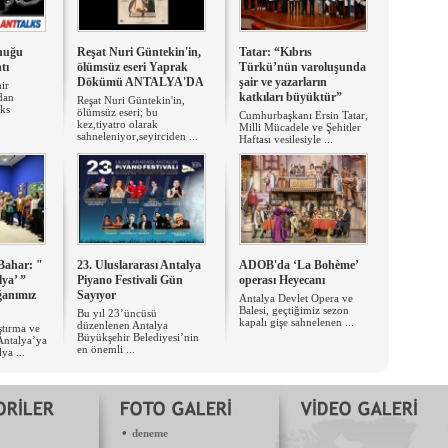
nuğu
Reşat Nuri Güntekin'in,
Tatar: “Kıbrıs
tı
ölümsüz eseri Yaprak
Türkü’nün varoluşunda
Dökümü ANTALYA'DA
şair ve yazarların
ir
katkıları büyüktür”
ndan
Reşat Nuri Güntekin'in,
lks
ölümsüz eseri; bu
Cumhurbaşkanı Ersin Tatar,
kez,tiyatro olarak
Milli Mücadele ve Şehitler
sahneleniyor,seyirciden ...
Haftası vesilesiyle ...
Bahar: "
23. Uluslararası Antalya
ADOB'da ‘La Bohème’
lya’ ”
Piyano Festivali Gün
operası Heyecanı
ğanımız
Sayıyor
Antalya Devlet Opera ve
Balesi, geçtiğimiz sezon
Bu yıl 23’üncüsü
kapalı gişe sahnelenen ...
düzenlenen Antalya
tırma ve
Büyükşehir Belediyesi’nin
Antalya’ya
en önemli ...
ya ...
•
deneme