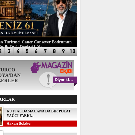
n Turizmci Caner Cansever Bodrumun
Butik Oteli Deniz 61 'de
TURCO
DYA'DAN
BERLER
ARLAR
KUTSAL DAMACANA DA BİR POLAT
YAĞCI FARKI…
Hakan Solaker