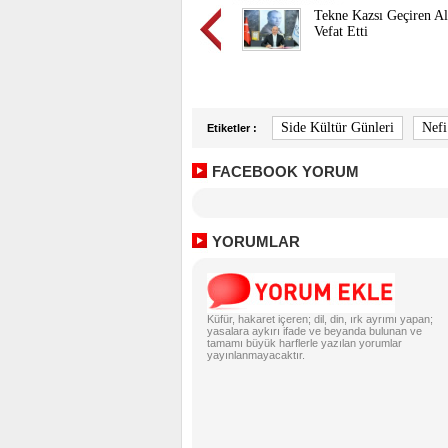
Tekne Kazsı Geçiren Al
Vefat Etti
Side Kültür Günleri
Nefi
Etiketler :
FACEBOOK YORUM
YORUMLAR
Küfür, hakaret içeren; dil, din, ırk ayrımı yapan;
yasalara aykırı ifade ve beyanda bulunan ve
tamamı büyük harflerle yazılan yorumlar
yayınlanmayacaktır.