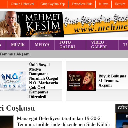
Günün Haberleri
Giriş Sayfam Yap
Favorilere Ekle
Künye
İletişim
FOTO
VİDEO
A
MÜZİK
MEDYA
T
GALERİ
GALERİ
Ünlü Sosyal
Medya
Danışmanı
Büyük Buluşma
Nurullah Özoğul
31 Temmuz
N.Ö. Markasıyla
Akşamı
Çok Özel
Kampanya
Düzenledi
ri Coşkusu
GÜNÜ
Manavgat Belediyesi tarafından 19-20-21
Temmuz tarihlerinde düzenlenen Side Kültür