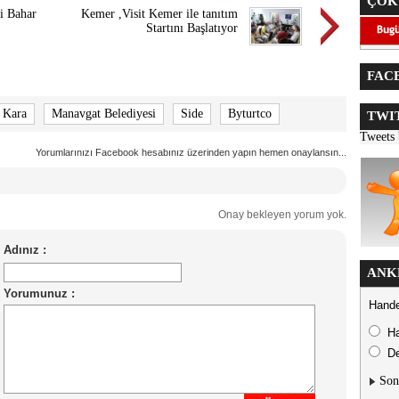
ÇOK
i Bahar
Kemer ,Visit Kemer ile tanıtım
Startını Başlatıyor
FACE
 Kara
Manavgat Belediyesi
Side
Byturtco
TWIT
Tweets
Yorumlarınızı Facebook hesabınız üzerinden yapın hemen onaylansın...
Onay bekleyen yorum yok.
ANK
Hande
H
De
Son