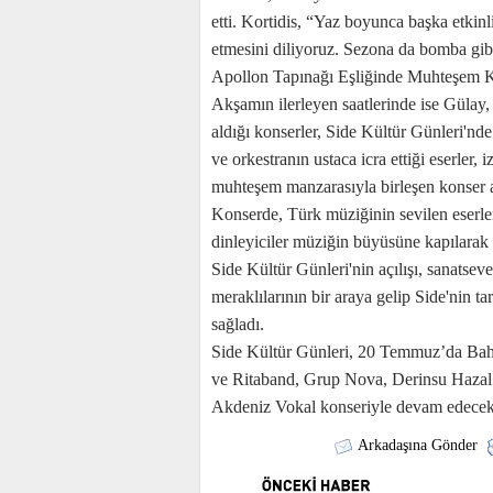
etti. Kortidis, “Yaz boyunca başka etkinl
etmesini diliyoruz. Sezona da bomba gibi 
Apollon Tapınağı Eşliğinde Muhteşem K
Akşamın ilerleyen saatlerinde ise Gülay,
aldığı konserler, Side Kültür Günleri'nde 
ve orkestranın ustaca icra ettiği eserler,
muhteşem manzarasıyla birleşen konser a
Konserde, Türk müziğinin sevilen eserler
dinleyiciler müziğin büyüsüne kapılarak 
Side Kültür Günleri'nin açılışı, sanatseve
meraklılarının bir araya gelip Side'nin t
sağladı.
Side Kültür Günleri, 20 Temmuz’da Baht
ve Ritaband, Grup Nova, Derinsu Hazal
Akdeniz Vokal konseriyle devam edecek
Arkadaşına Gönder