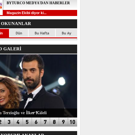
BYTURCO MEDYA'DAN HABERLER
Magazin Ekibi diyor ki...
 OKUNANLAR
 GALERİ
 Terzioğlu ve İlker Kaleli