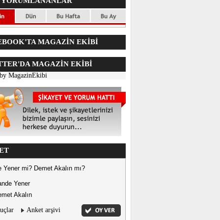
 YORUMLANANLAR
BOOK'TA MAGAZİN EKİBİ
TER'DA
MAGAZİN EKİBİ
 by MagazinEkibi
ET
 Yener mi? Demet Akalın mı?
ande Yener
met Akalın
uçlar
Anket arşivi