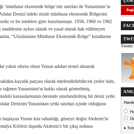
ÇOK
tiği ‘münhasır ekonomik bölge’nin sınırları ile Yunanistan’ın
u Adalar Denizi’ndeki sözde münhasır ekonomik Bölgesini
iyordu ve bu isteklere göre hazırlanmıştı. 1958, 1960 ve 1982
FACE
addesine aykırı olarak ve yasal olarak hak edilmeyen
 harita, “Uluslararası Münhasır Ekonomik Bölge” kurallarını
TWIT
Tweets
dar yakın olursa olsun Yunan adaları temel alınarak
lıkta kayalık parçası olarak nitelendirilebilecek yerler dahi,
a rağmen Yunanistan'ın hakkı olarak gösterilmiş,
ANK
ndeki karasularınının ötesinde sınırlandırılmış bir deniz yetki
Hande
lar Denizini Yunanistan yetki sınırları içinde olduğunu
H
an başlayan Yunan kıta sahanlığı, güneye doğru Akdeniz'in
De
ntalya Körfezi dışında Akdeniz'e bir çıkış noktası
Son