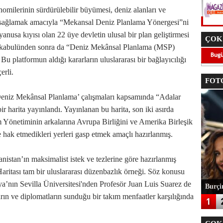
ilerinin sürdürülebilir büyümesi, deniz alanları ve
nı sağlamak amacıyla “Mekansal Deniz Planlama Yönergesi”ni
kyanusa kıyısı olan 22 üye devletin ulusal bir plan geliştirmesi
ÇOK
n kabulünden sonra da “Deniz Mekânsal Planlama (MSP)
Bu platformun aldığı kararların uluslararası bir bağlayıcılığı
erli.
FOTO
niz Mekânsal Planlama’ çalışmaları kapsamında “Adalar
r harita yayınlandı. Yayınlanan bu harita, son iki asırda
 Yönetiminin arkalarına Avrupa Birliğini ve Amerika Birleşik
le hak etmedikleri yerleri gasp etmek amaçlı hazırlanmış.
anistan’ın maksimalist istek ve tezlerine göre hazırlanmış
 Haritası tam bir uluslararası düzenbazlık örneği. Söz konusu
nya’nın Sevilla Üniversitesi'nden Profesör Juan Luis Suarez de
Burçin
arın ve diplomatların sunduğu bir takım menfaatler karşılığında