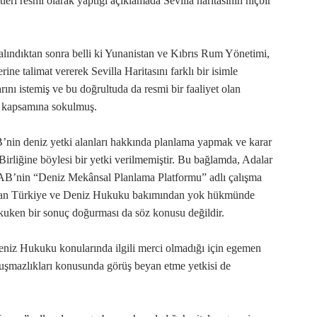
eri resmi olarak yaptığı açıklamada Sevilla haritasının hiçbir
lındıktan sonra belli ki Yunanistan ve Kıbrıs Rum Yönetimi,
ine talimat vererek Sevilla Haritasını farklı bir isimle
rını istemiş ve bu doğrultuda da resmi bir faaliyet olan
 kapsamına sokulmuş.
’nin deniz yetki alanları hakkında planlama yapmak ve karar
irliğine böylesi bir yetki verilmemiştir. Bu bağlamda, Adalar
i AB’nin “Deniz Mekânsal Planlama Platformu” adlı çalışma
mayan Türkiye ve Deniz Hukuku bakımından yok hükmünde
hukuken bir sonuç doğurması da söz konusu değildir.
Deniz Hukuku konularında ilgili merci olmadığı için egemen
uyuşmazlıkları konusunda görüş beyan etme yetkisi de