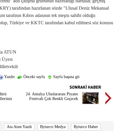
mu” adlı çalışma grubunun hazırladığı haritalar, geçmiş
RY) tarafından hazırlanan sözde "Ulusal Deniz Mekansal
Rum tarafının Kıbrıs adasının tek meşru sahibi olduğu
te olup, Türkiye ve KKTC tarafından kabul edilmesi söz konusu
 Ata ATUN
 Üyesi
letvekili
Yazdır
Önceki sayfa
Sayfa başına git
dürü
24. Antalya Uluslararası Piyano
llerinin
Festivali Çok Renkli Geçecek
Ata Atun Yazdı
Byturco Medya
Byturco Haber