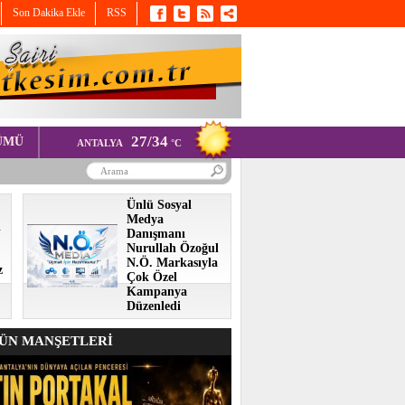
Son Dakika Ekle
RSS
27/34
ÜMÜ
ANTALYA
°C
Ünlü Sosyal
Medya
i
Danışmanı
Nurullah Özoğul
N.Ö. Markasıyla
z
Çok Özel
Kampanya
Düzenledi
N MANŞETLERİ