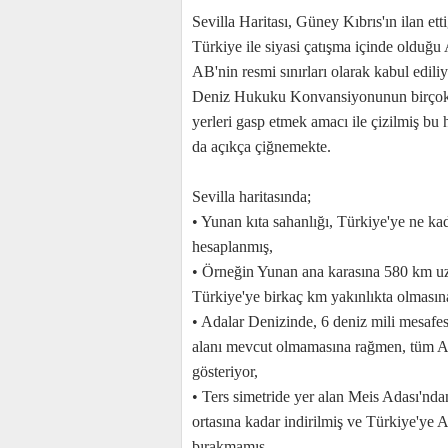
Sevilla Haritası, Güney Kıbrıs'ın ilan et
Türkiye ile siyasi çatışma içinde olduğ
AB'nin resmi sınırları olarak kabul edil
Deniz Hukuku Konvansiyonunun birçok m
yerleri gasp etmek amacı ile çizilmiş bu
da açıkça çiğnemekte.
Sevilla haritasında;
• Yunan kıta sahanlığı, Türkiye'ye ne ka
hesaplanmış,
• Örneğin Yunan ana karasına 580 km uzak
Türkiye'ye birkaç km yakınlıkta olmasın
• Adalar Denizinde, 6 deniz mili mesafesi
alanı mevcut olmamasına rağmen, tüm Ada
gösteriyor,
• Ters simetride yer alan Meis Adası'nd
ortasına kadar indirilmiş ve Türkiye'ye A
bırakmamış,