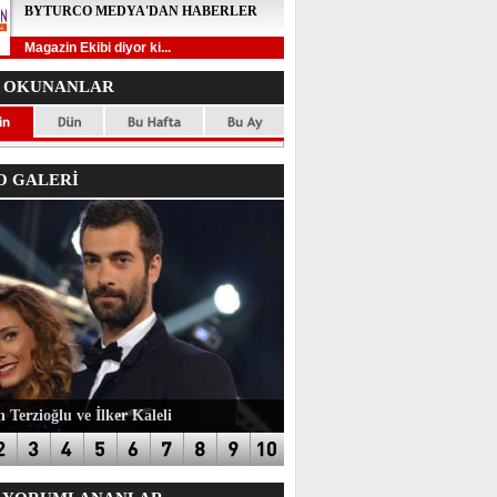
BYTURCO MEDYA'DAN HABERLER
Magazin Ekibi diyor ki...
 OKUNANLAR
 GALERİ
 Terzioğlu ve İlker Kaleli