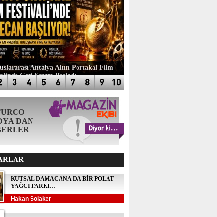
luslararası Antalya Altın Portakal Film
valinde Geri Sayım Başladı
TURCO
DYA'DAN
BERLER
ARLAR
KUTSAL DAMACANA DA BİR POLAT
YAĞCI FARKI…
Hakan Solaker