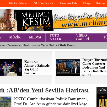
Günün Haberleri
Giriş Sayfam Yap
Favorilere Ekle
Künye
İletişim
FOTO
VİDEO
A
MÜZİK
MEDYA
T
GALERİ
GALERİ
Duayen Turizmc
Kamuran
Caner Cansever
Akkor'a Sahnede
Bodrumun Yeni
Yaş Günü
Butik Oteli Deni
Sürprizi
61 'de
ı :AB'den Yeni Sevilla Haritası
GÜNÜ
KKTC Cumhurbaşkanı Politik Danışmanı,
Prof.Dr. Ata Atun gündeme dair özel köşe