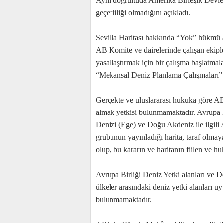
Aynı doğrultuda Amerika Birleşik Devletl
geçerliliği olmadığını açıkladı.
Sevilla Haritası hakkında “Yok” hükmü a
AB Komite ve dairelerinde çalışan ekipler
yasallaştırmak için bir çalışma başlatmala
“Mekansal Deniz Planlama Çalışmaları”
Gerçekte ve uluslararası hukuka göre AB
almak yetkisi bulunmamaktadır. Avrupa B
Denizi (Ege) ve Doğu Akdeniz ile ilgil
grubunun yayınladığı harita, taraf ol
olup, bu kararın ve haritanın fiilen ve 
Avrupa Birliği Deniz Yetki alanları ve 
ülkeler arasındaki deniz yetki alanları 
bulunmamaktadır.