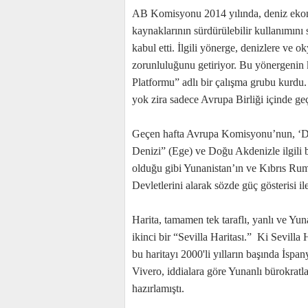
AB Komisyonu 2014 yılında, deniz ekonom
kaynaklarının sürdürülebilir kullanımı
kabul etti. İlgili yönerge, denizlere ve o
zorunluluğunu getiriyor. Bu yönergeni
Platformu” adlı bir çalışma grubu kurdu. 
yok zira sadece Avrupa Birliği içinde geç
Geçen hafta Avrupa Komisyonu’nun, ‘De
Denizi” (Ege) ve Doğu Akdenizle ilgili bi
olduğu gibi Yunanistan’ın ve Kıbrıs Rum
Devletlerini alarak sözde güç gösterisi i
Harita, tamamen tek taraflı, yanlı ve Yun
ikinci bir “Sevilla Haritası.” Ki Sevilla
bu haritayı 2000'li yılların başında İspa
Vivero, iddialara göre Yunanlı bürokratl
hazırlamıştı.