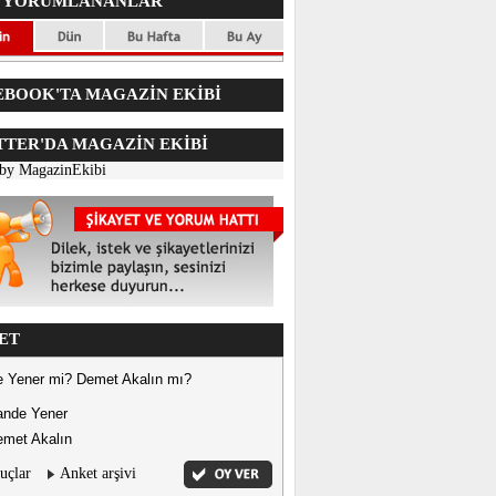
 YORUMLANANLAR
BOOK'TA MAGAZİN EKİBİ
TER'DA
MAGAZİN EKİBİ
 by MagazinEkibi
ET
 Yener mi? Demet Akalın mı?
ande Yener
met Akalın
uçlar
Anket arşivi