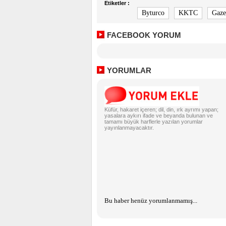
Etiketler :
Byturco
KKTC
Gaze
FACEBOOK YORUM
YORUMLAR
Küfür, hakaret içeren; dil, din, ırk ayrımı yapan;
yasalara aykırı ifade ve beyanda bulunan ve
tamamı büyük harflerle yazılan yorumlar
yayınlanmayacaktır.
Bu haber henüz yorumlanmamış...