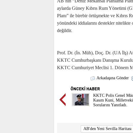
AB’nin “Deniz Mekânsal Planlama Platfor
aylarda Güney Kıbrıs Rum Yönetimi (GK
Planı” ile birebir örtüşmekte ve Kıbrıs 
yönündeki iddialarını destekler nitelik
değildir.
Prof. Dr. (İn. Müh), Doç. Dr. (UA İlş)
KKTC Cumhurbaşkanı Danışma Kurulu
KKTC Cumhuriyet Meclisi 1. Dönem Mil
Arkadaşına Gönder
KKTC Polis Genel Mü
Kasım Kuni, Milletveki
Sorularını Yanıtladı.
AB'den Yeni Sevilla Haritası