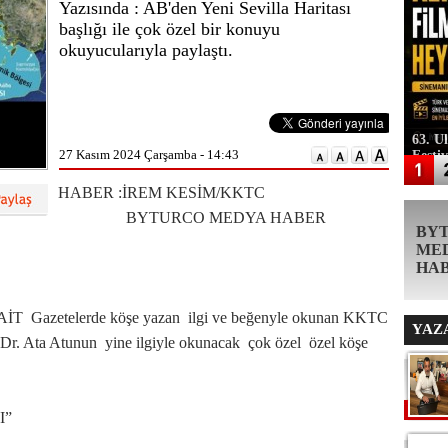
Yazısında : AB'den Yeni Sevilla Haritası
başlığı ile çok özel bir konuyu
okuyucularıyla paylaştı.
63. U
27 Kasım 2024 Çarşamba - 14:43
Festi
HABER :İREM KESİM/KKTC
BYTURCO MEDYA HABER
BY
ME
HA
etelerde köşe yazan ilgi ve beğenyle okunan KKTC
YAZ
Dr. Ata Atunun yine ilgiyle okunacak çok özel özel köşe
I”