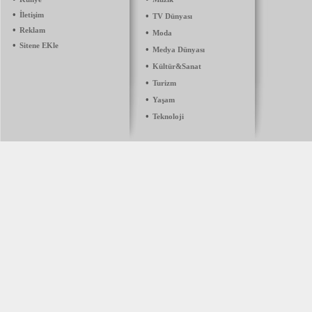
•
İletişim
•
TV Dünyası
•
Reklam
•
Moda
•
Sitene EKle
•
Medya Dünyası
•
Kültür&Sanat
•
Turizm
•
Yaşam
•
Teknoloji