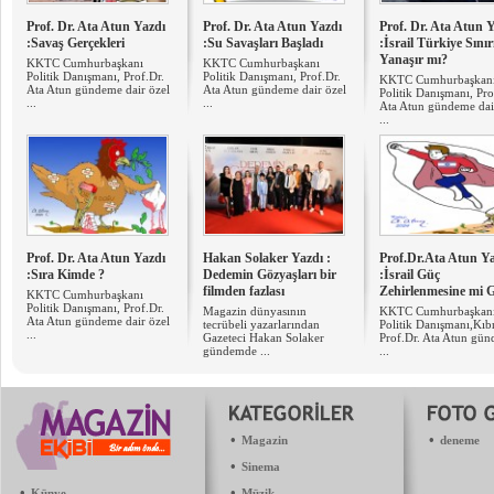
Prof. Dr. Ata Atun Yazdı
Prof. Dr. Ata Atun Yazdı
Prof. Dr. Ata Atun 
:Savaş Gerçekleri
:Su Savaşları Başladı
:İsrail Türkiye Sını
Yanaşır mı?
KKTC Cumhurbaşkanı
KKTC Cumhurbaşkanı
Politik Danışmanı, Prof.Dr.
Politik Danışmanı, Prof.Dr.
KKTC Cumhurbaşkan
Ata Atun gündeme dair özel
Ata Atun gündeme dair özel
Politik Danışmanı, Pro
...
...
Ata Atun gündeme dai
...
Prof. Dr. Ata Atun Yazdı
Hakan Solaker Yazdı :
Prof.Dr.Ata Atun Y
:Sıra Kimde ?
Dedemin Gözyaşları bir
:İsrail Güç
filmden fazlası
Zehirlenmesine mi G
KKTC Cumhurbaşkanı
Politik Danışmanı, Prof.Dr.
Magazin dünyasının
KKTC Cumhurbaşkan
Ata Atun gündeme dair özel
tecrübeli yazarlarından
Politik Danışmanı,Kıbr
...
Gazeteci Hakan Solaker
Prof.Dr. Ata Atun gü
gündemde ...
...
•
•
Magazin
deneme
•
Sinema
•
•
Künye
Müzik