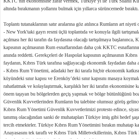
KKTC’nin ekonomisine zarar vermek, Türkiye’yi ile Türk Silahlı Kuv
altında bırakmanın yollarını bulmak için yıllarca sürüncemede bıraktı.
Toplantı tutanaklarının satır aralarına göz atılınca Rumların art niyeti
- New York'taki gayrı resmi üçlü toplantıda ve konuyla ilgili tartışma
açılması her iki tarafın da faydasına olacağı tartışılmaya başlanınca
kapısının açılmasının Rum esnaflarından daha çok KKTC esnaflarının
anında reddetti. Gerekçeleri de Haspolat kapısının açılmasının Kıbrı
faydanın, Kıbrıs Türk tarafına sağlayacağı ekonomik faydadan daha a
- Kıbrıs Rum Yönetimi, adadaki her iki tarafa hiçbir ekonomik katkıs
köyündeki sınır kapısı ve Erenköy’deki sınır kapısını masaya koymalar
rahatlatmak ve kolaylaştırmak, karşılıklı her iki tarafın ekonomisine 
önem taşıyan bu bölgelerden geçiş yapmak ve bölge bütünlüğünü bo
Güvenlik Kuvvetlerinden Rumların bu talebine olumsuz görüş gelince
Kıbrıs Rum Yönetimi Güvenlik Kuvvetlerimizi protesto edince, siyas
tanımış olacağından sanki de muhatapları Türkiye imiş gibi hedef şaşı
tercih etmekteler. Türkiye Kıbrıs Rum Yönetimini bırakın muhatap k
Anayasasını tek taraflı ve Kıbrıs Türk Milletvekillerinin, Kıbrıs Türk