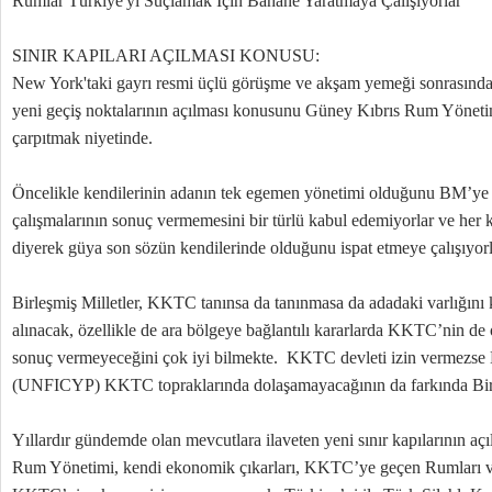
Rumlar Türkiye'yi Suçlamak İçin Bahane Yaratmaya Çalışıyorlar
SINIR KAPILARI AÇILMASI KONUSU:
New York'taki gayrı resmi üçlü görüşme ve akşam yemeği sonrasınd
yeni geçiş noktalarının açılması konusunu Güney Kıbrıs Rum Yönetim
çarpıtmak niyetinde.
Öncelikle kendilerinin adanın tek egemen yönetimi olduğunu BM’ye k
çalışmalarının sonuç vermemesini bir türlü kabul edemiyorlar ve her 
diyerek güya son sözün kendilerinde olduğunu ispat etmeye çalışıyorl
Birleşmiş Milletler, KKTC tanınsa da tanınmasa da adadaki varlığını 
alınacak, özellikle de ara bölgeye bağlantılı kararlarda KKTC’nin de 
sonuç vermeyeceğini çok iyi bilmekte. KKTC devleti izin vermezs
(UNFICYP) KKTC topraklarında dolaşamayacağının da farkında Birle
Yıllardır gündemde olan mevcutlara ilaveten yeni sınır kapılarının 
Rum Yönetimi, kendi ekonomik çıkarları, KKTC’ye geçen Rumları ve 