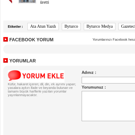
üretti
Ata Atun Yazdı
Byturco
Byturco Medya
Gazetec
Etiketler :
FACEBOOK YORUM
Yorumlarınızı Facebook hesa
YORUMLAR
Küfür, hakaret içeren; dil, din, ırk ayrımı yapan;
yasalara aykırı ifade ve beyanda bulunan ve
tamamı büyük harflerle yazılan yorumlar
yayınlanmayacaktır.