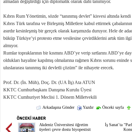
almadan değiştirdiği için diplomatik olarak dahi tanımıyor.
Kıbrıs Rum Yönetimin, sözde “tanınmış devlet” kisvesi altında kendi i
Kıbrıs Türk tarafına ve Birleşmiş Milletlere kabul ettirmek çabaların
asırdır kesinleşmiş bir gerçek olarak karşımızda duruyor. Hele de adad
büküp Türkiye’yi protesto etme vesilesine çevirdiklerini artık tüm ilgil
almıyor.
Rumlar topraklarının bir kısmını ABD’ye verip sırtlarını ABD’ye day
oldukları hayaline kapılmış olmalarına rağmen Kıbrıs sorunu eninde 
uluslararası tanınmış iki devletli çözüm” ile nihayete erecek.
Prof. Dr. (İn. Müh), Doç. Dr. (UA İlş) Ata ATUN
KKTC Cumhurbaşkanı Danışma Kurulu Üyesi
KKTC Cumhuriyet Meclisi 1. Dönem Milletvekili
Arkadaşına Gönder
Yazdır
Önceki sayfa
Akdeniz Üniversitesi öğretim
İş Sanat’ta “Par
üyeleri çevre dostu biyopestisit
Kons