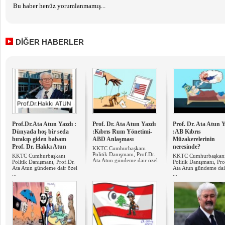
Bu haber henüz yorumlanmamış...
DİĞER HABERLER
Prof.Dr.Ata Atun Yazdı :
Prof. Dr. Ata Atun Yazdı
Prof. Dr. Ata Atun 
Dünyada hoş bir seda
:Kıbrıs Rum Yönetimi-
:AB Kıbrıs
bırakıp giden babam
ABD Anlaşması
Müzakerelerinin
Prof. Dr. Hakkı Atun
neresinde?
KKTC Cumhurbaşkanı
Politik Danışmanı, Prof.Dr.
KKTC Cumhurbaşkanı
KKTC Cumhurbaşkan
Ata Atun gündeme dair özel
Politik Danışmanı, Prof.Dr.
Politik Danışmanı, Pro
...
Ata Atun gündeme dair özel
Ata Atun gündeme dai
...
...