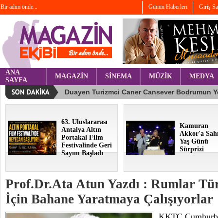
Bir adım önde...
Günün Haberleri
Giriş S
ANA
MAGAZİN
SİNEMA
MÜZİK
MEDYA
SAYFA
63. Uluslararası
Kamuran
Antalya Altın
Akkor'a Sah
Portakal Film
Yaş Günü
Festivalinde Geri
Sürprizi
Sayım Başladı
Prof.Dr.Ata Atun Yazdı : Rumlar Tü
İçin Bahane Yaratmaya Çalışıyorlar
KKTC Cumhurbaş