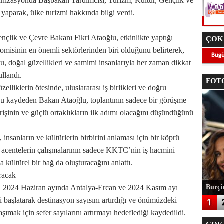
nizasyonda Başbakan Yardımcısı, Turizm, Kültür, Gençlik ve
aparak, ülke turizmi hakkında bilgi verdi.
nçlik ve Çevre Bakanı Fikri Ataoğlu, etkinlikte yaptığı
ÇOK
isinin en önemli sektörlerinden biri olduğunu belirterek,
su, doğal güzellikleri ve samimi insanlarıyla her zaman dikkat
ullandı.
FOTO
elliklerin ötesinde, uluslararası iş birlikleri ve doğru
ğunu kaydeden Bakan Ataoğlu, toplantının sadece bir görüşme
verişinin ve güçlü ortaklıkların ilk adımı olacağını düşündüğünü
 insanların ve kültürlerin birbirini anlaması için bir köprü
acentelerin çalışmalarının sadece KKTC’nin iş hacmini
ültürel bir bağ da oluşturacağını anlattı.
ıracak
, 2024 Haziran ayında Antalya-Ercan ve 2024 Kasım ayı
Burçin
ni başlatarak destinasyon sayısını artırdığı ve önümüzdeki
ımak için sefer sayılarını artırmayı hedeflediği kaydedildi.