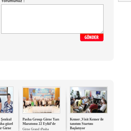
 Şenkul
Pasha Group Girne Yarı
Kemer ,Visit Kemer ile
aha güzel
Maratonu 22 Eylül’de
tanıtım Startını
ir Girne
Başlatıyor
Girne Grand tPasha