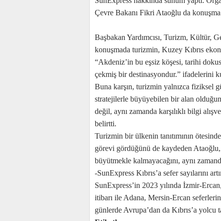
SunExpress hakkında sunum yaptı. Orga
Çevre Bakanı Fikri Ataoğlu da konuşma y
Başbakan Yardımcısı, Turizm, Kültür, Ge
konuşmada turizmin, Kuzey Kıbrıs ekonom
“Akdeniz’in bu eşsiz köşesi, tarihi doku
çekmiş bir destinasyondur.” ifadelerini k
Buna karşın, turizmin yalnızca fiziksel güz
stratejilerle büyüyebilen bir alan oldu
değil, aynı zamanda karşılıklı bilgi alış
belirtti.
Turizmin bir ülkenin tanıtımının ötesinde,
görevi gördüğünü de kaydeden Ataoğlu, 
büyütmekle kalmayacağını, aynı zamanda k
-SunExpress Kıbrıs’a sefer sayılarını art
SunExpress’in 2023 yılında İzmir-Ercan
itibarı ile Adana, Mersin-Ercan seferleri
günlerde Avrupa’dan da Kıbrıs’a yolcu taş