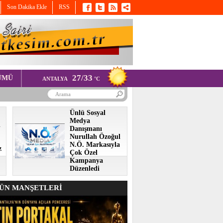
Son Dakika Ekle
RSS
27/33
ÜMÜ
ANTALYA
°C
Ünlü Sosyal
Medya
i
Danışmanı
Nurullah Özoğul
N.Ö. Markasıyla
z
Çok Özel
Kampanya
Düzenledi
N MANŞETLERİ