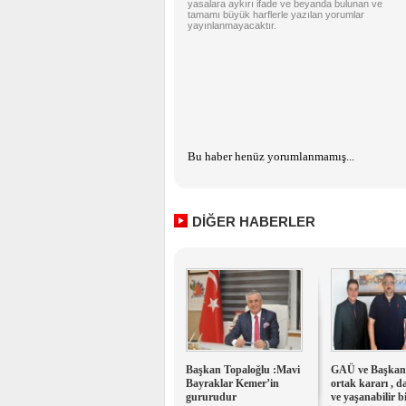
yasalara aykırı ifade ve beyanda bulunan ve
tamamı büyük harflerle yazılan yorumlar
yayınlanmayacaktır.
Bu haber henüz yorumlanmamış...
DİĞER HABERLER
Başkan Topaloğlu :Mavi
GAÜ ve Başkan
Bayraklar Kemer’in
ortak kararı , d
gururudur
ve yaşanabilir b