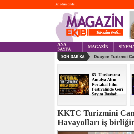
Bir adım önde...
ANA
MAGAZİN
SİNEM
SAYFA
63. Uluslararası
Antalya Altın
Portakal Film
Festivalinde Geri
Sayım Başladı
KKTC Turizmini Can
Havayolları iş birli