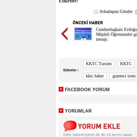
Etiketler:
Arkadaşına Gönder
Cumhurbaşkanı Erdoğa
Müjdeli Öğretmenler g
mesajı:
KKTC Turizm
KKTC
Etiketler :
kktc haber
gazeteci irem
FACEBOOK YORUM
YORUMLAR
Küfür, hakaret içeren; dil, din, ırk ayrımı yapan;