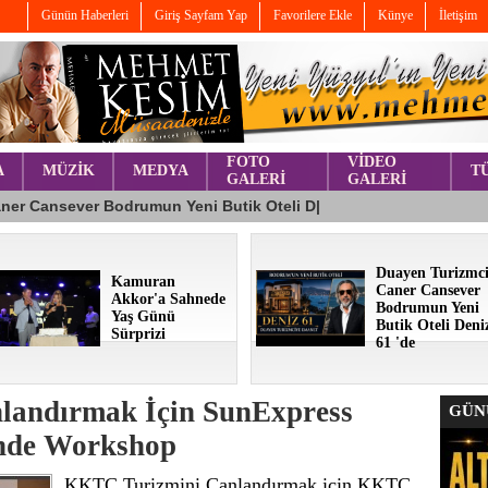
Günün Haberleri
Giriş Sayfam Yap
Favorilere Ekle
Künye
İletişim
FOTO
VİDEO
A
MÜZİK
MEDYA
T
GALERİ
GALERİ
Duayen Turizmc
Kamuran
Caner Cansever
Akkor'a Sahnede
Bodrumun Yeni
Yaş Günü
Butik Oteli Deni
Sürprizi
61 'de
landırmak İçin SunExpress
GÜNÜ
ğinde Workshop
KKTC Turizmini Canlandırmak için KKTC