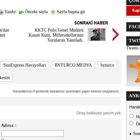
ÇOK
Yazdır
Önceki sayfa
Sayfa başına git
FACE
n'dan
KKTC Polis Genel Müdürü
ünü
Kasım Kuni, Milletvekillerinin
Sorularını Yanıtladı.
TWIT
Tweets
SunExpress Havayolları
BYTURCO MEDYA
byturco
 kesim
Yorumlarınızı Facebook hesabınız üzerinden yapın hemen onaylansın...
ANK
Hande
Onay bekleyen yorum yok.
H
De
Son