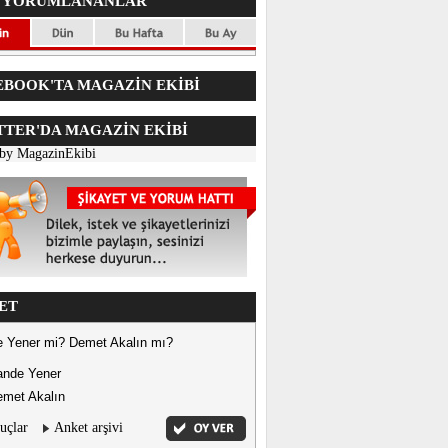
 YORUMLANANLAR
BOOK'TA MAGAZİN EKİBİ
TER'DA
MAGAZİN EKİBİ
 by MagazinEkibi
ET
 Yener mi? Demet Akalın mı?
ande Yener
met Akalın
uçlar
Anket arşivi