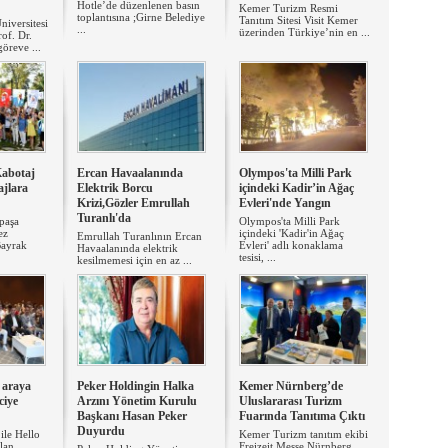
Hotle’de düzenlenen basın
Kemer Turizm Resmi
toplantısına ;Girne Belediye
Tanıtım Sitesi Visit Kemer
iversitesi
...
üzerinden Türkiye’nin en ...
of. Dr.
öreve ...
abotaj
Ercan Havaalanında
Olympos'ta Milli Park
ajlara
Elektrik Borcu
içindeki Kadir’in Ağaç
Krizi,Gözler Emrullah
Evleri'nde Yangın
Turanlı'da
paşa
Olympos'ta Milli Park
ez
içindeki 'Kadir'in Ağaç
Emrullah Turanlının Ercan
Bayrak
Evleri' adlı konaklama
Havaalanında elektrik
tesisi, ...
kesilmemesi için en az ...
 araya
Peker Holdingin Halka
Kemer Nürnberg’de
ciye
Arzını Yönetim Kurulu
Uluslararası Turizm
Başkanı Hasan Peker
Fuarında Tanıtıma Çıktı
Duyurdu
ile Hello
Kemer Turizm tanıtım ekibi
ılan
Freizeit Messe Nürnberg