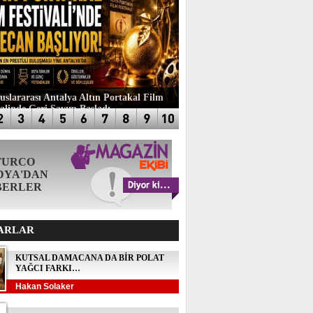
luslararası Antalya Altın Portakal Film
valinde Geri Sayım Başladı
TURCO
DYA'DAN
BERLER
ARLAR
KUTSAL DAMACANA DA BİR POLAT
YAĞCI FARKI…
Hakan Solaker