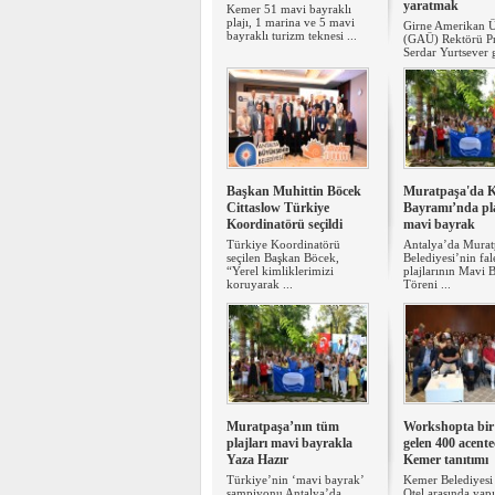
yaratmak
Kemer 51 mavi bayraklı
plajı, 1 marina ve 5 mavi
Girne Amerikan Ün
bayraklı turizm teknesi ...
(GAÜ) Rektörü Pr
Serdar Yurtsever g
Başkan Muhittin Böcek
Muratpaşa'da K
Cittaslow Türkiye
Bayramı’nda pl
Koordinatörü seçildi
mavi bayrak
Türkiye Koordinatörü
Antalya’da Murat
seçilen Başkan Böcek,
Belediyesi’nin fal
“Yerel kimliklerimizi
plajlarının Mavi 
koruyarak ...
Töreni ...
Muratpaşa’nın tüm
Workshopta bir
plajları mavi bayrakla
gelen 400 acente
Yaza Hazır
Kemer tanıtımı
Türkiye’nin ‘mavi bayrak’
Kemer Belediyesi 
şampiyonu Antalya’da,
Otel arasında yap