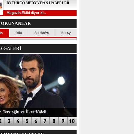
BYTURCO MEDYA'DAN HABERLER
Magazin Ekibi diyor ki...
 OKUNANLAR
 GALERİ
 Terzioğlu ve İlker Kaleli