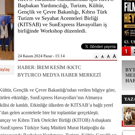
Başbakan Yardımcılığı, Turizm, Kültür,
Gençlik ve Çevre Bakanlığı, Kıbrıs Türk
Turizm ve Seyahat Acenteleri Birliği
(KITSAB) ve SunExpress Havayolları iş
birliğinde Workshop düzenledi.
63. U
Festi
24 Kasım 2024 Pazar - 15:14
HABER: İREM KESİM /KKTC
BY
BYTURCO MEDYA HABER MERKEZİ
ME
HA
ltür, Gençlik ve Çevre Bakanlığı'ndan verilen bilgiye göre,
tirilen etkinliğe, SunExpress Havayolları’nın Almanya
YAZ
tkilisi de katıldı. Etkinliğe ülkeden de KITSAB’a bağlı yerel
an gelen acentelerle bire bir toplantılar gerçekleşti.
çay ve Kıbrıs Türk Otelciler Birliği (KITOB) Asbaşkanı
 SunExpress Türkiye Satış Müdürü Murat Hatipoğlu da