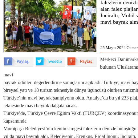
falezlerin deniz
alan falez plajla
İnciraltı, Mobil
mavi bayrak alm
25 Mayıs 2024 Cumart
Merkezi Danimarka
bulunan Uluslarara
mavi
bayrak ödülleri değerlendirme sonuçlarını açıkladı. Türkiye, mavi bayr
bireysel yatı ve 18 turizm teknesiyle dünya üçüncüsü olurken turizmi
Türkiye’nin mavi bayrak şampiyonu oldu. Antalya’da bu yıl 233 plaj,
teknesinde mavi bayrak dalgalanacak.
Türkiye’de, Türkiye Çevre Eğitim Vakfı (TÜRÇEV) koordinasyonun
kapsamında
Muratpaşa Belediyesi’nin kentin simgesi falezlerin denizle buluştuğu n
yıl da mavi bayrak aldı. Belediyenin, Erenkuş, Erdal İnönü, İnciralt