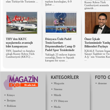
olan Türkiye'de Turizmin ...
toplum kuruluşları, 6-9
Kuzey Kıbrıs Türk
Şubat ...
Cumhuriyeti arasında
gümrük ...
THY'den KKTC
Dünyaca Ünlü Padel
Ömer İçkale
uçuşlarında avantajlı
Tenisi kortları
Turizmimizde Yanlı
bilet kampanyası
Döşemealtında Camp D
Bilinenleri Paylaştı
Padel Spor Tesislerinde
THY, İstanbul ve Antalya
İÇKALE Turizm İnşaa
çıkışlı Kuzey Kıbrıs Türk
Sanayi Taahhüt ve Tic
Yaklaşık 25 milyon kişinin
Cumhuriyeti (KKTC) ...
A.Ş.’ nin Yönetim Ku
oynadığı,Tenis ve Squash
...
karışımı bir oyun ...
•
•
Magazin
deneme
•
Sinema
•
•
Künye
Müzik
•
İletişim
•
TV Dünyası
•
Reklam
•
Moda