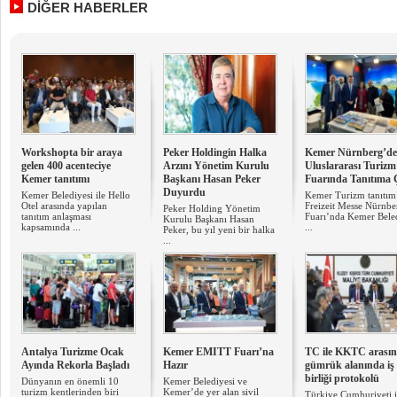
DİĞER HABERLER
Workshopta bir araya
Peker Holdingin Halka
Kemer Nürnberg’de
gelen 400 acenteciye
Arzını Yönetim Kurulu
Uluslararası Turizm
Kemer tanıtımı
Başkanı Hasan Peker
Fuarında Tanıtıma 
Duyurdu
Kemer Belediyesi ile Hello
Kemer Turizm tanıtım
Otel arasında yapılan
Freizeit Messe Nürnbe
Peker Holding Yönetim
tanıtım anlaşması
Fuarı’nda Kemer Bele
Kurulu Başkanı Hasan
kapsamında ...
...
Peker, bu yıl yeni bir halka
...
Antalya Turizme Ocak
Kemer ​EMITT Fuarı’na
TC ile KKTC arası
Ayında Rekorla Başladı
Hazır
gümrük alanında iş
birliği protokolü
Dünyanın en önemli 10
Kemer Belediyesi ve
turizm kentlerinden biri
Kemer’de yer alan sivil
Türkiye Cumhuriyeti i