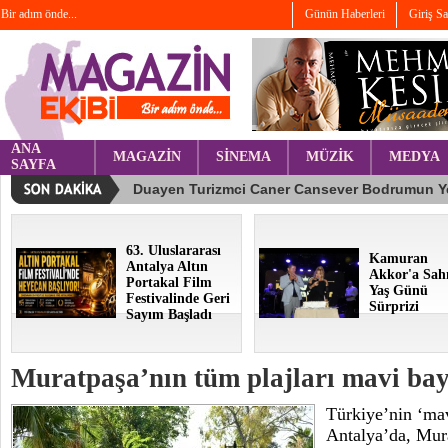
Bir adım önde...
Günün Haberleri
Giriş S
ANA
MAGAZİN
SİNEMA
MÜZİK
MEDYA
SAYFA
63. Uluslararası
Kamuran
Antalya Altın
Akkor'a Sah
Portakal Film
Yaş Günü
Festivalinde Geri
Sürprizi
Sayım Başladı
Muratpaşa’nın tüm plajları mavi ba
Türkiye’nin ‘ma
Antalya’da, Mur