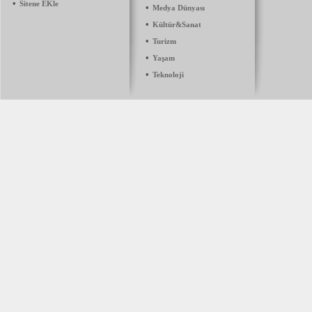
•
Sitene EKle
•
Medya Dünyası
•
Kültür&Sanat
•
Turizm
•
Yaşam
•
Teknoloji