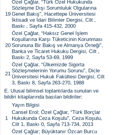
Özel Çağlar, “Türk Özel Hukukunda
Sözleşme Dışı Sorumluluk Olgularına
19
Genel Bakış”, Hacettepe Üniversitesi
İktisadi ve İdari Bilimler Dergisi, Cilt ,
Baskı , Sayfa 415-432, 2000
Özel Çağlar, “Haksız Genel İşlem
Koşullarına Karşı Tüketicinin Korunması
20
Sorununa Bir Bakış ve Almanya Örneği”,
Banka ve Ticaret Hukuku Dergisi, Cilt ,
Baskı 2, Sayfa 53-69, 1999
Özel Çağlar, “Ülkemizde Sigorta
Sözleşmelerinin Yorumu Sorunu”, Dicle
21
Üniversitesi Hukuk Fakültesi Dergisi, Cilt
3, Baskı 8, Sayfa 263-270, 1988
E. Ulusal bilimsel toplantılarda sunulan ve
bildiri kitaplarında basılan bildiriler:
Yayın Bilgisi
Cansel Erol; Özel Çağlar, “Türk Borçlar
1
Hukukunda Ceza Koşulu”, Ceza Koşulu,
Cilt 1, Baskı 0, Sayfa 713-734, 2013
Özel Çağlar; Büyüktanır Özcan Burcu