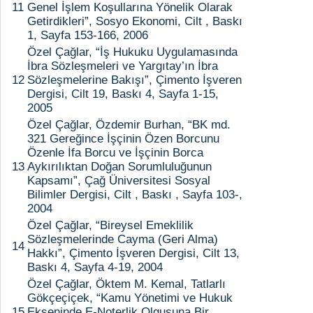
11
Genel İşlem Koşullarına Yönelik Olarak
Getirdikleri”, Sosyo Ekonomi, Cilt , Baskı
1, Sayfa 153-166, 2006
Özel Çağlar, “İş Hukuku Uygulamasında
İbra Sözleşmeleri ve Yargıtay’ın İbra
12
Sözleşmelerine Bakışı”, Çimento İşveren
Dergisi, Cilt 19, Baskı 4, Sayfa 1-15,
2005
Özel Çağlar, Özdemir Burhan, “BK md.
321 Gereğince İşçinin Özen Borcunu
Özenle İfa Borcu ve İşçinin Borca
13
Aykırılıktan Doğan Sorumluluğunun
Kapsamı”, Çağ Üniversitesi Sosyal
Bilimler Dergisi, Cilt , Baskı , Sayfa 103-,
2004
Özel Çağlar, “Bireysel Emeklilik
Sözleşmelerinde Cayma (Geri Alma)
14
Hakkı”, Çimento İşveren Dergisi, Cilt 13,
Baskı 4, Sayfa 4-19, 2004
Özel Çağlar, Öktem M. Kemal, Tatlarlı
Gökçeçiçek, “Kamu Yönetimi ve Hukuk
15
Ekseninde E-Noterlik Olgusuna Bir