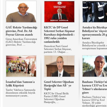
GAÜ Rektör Yardımcılığı
KKTC'de DP Genel
Antalya'da Büyükşe
görevine, Prof. Dr. Ali
Sekreteri Serhat Akpınar
Belediyesi'ne 'rüşvet
Poyraz Gürson atandı
Kurultayı değerlendirdi :
operasyonunda 20 gö
1992 ruhu yeniden
kararı
Girne Amerikan Üniversitesi
canlandırıldı
(GAÜ) Rektör Yardımcılığı
Antalya Büyükşehir
görevine, Prof. ...
Belediyesi'ne yönelik 
Demokrat Parti Genel
soruşturması kapsamın
Sekreteri Serhat Akpınar,
partinin 13. Olağan ...
İstanbul'dan Samsun'a
Genel Sekreter Oğuzhan
Bauhaus Türkiye’n
Iyilik Köprüsü
Hasipoğlu'dan AB ' ye
kurucu CEO’su Ero
Tepki
Yelmer’e uluslararas
Tanfer Vakfınca Samsunda
görev
düzenlenen etkinlik büyük
KKTC'de Ulusal Birlik
memnuniyet yarattı..
Partisi (UBP) Genel
Bauhaus Türkiye’nin
Sekreteri Oğuzhan
kurucu CEO’su Erol
Hasipoğlu, ...
Yelmer, 30 yıldır
sürdürdüğü görevinin 