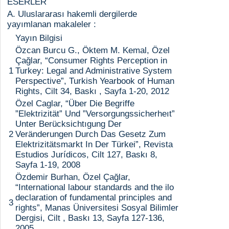
ESERLER
A. Uluslararası hakemli dergilerde
yayımlanan makaleler :
Yayın Bilgisi
Özcan Burcu G., Öktem M. Kemal, Özel
Çağlar, “Consumer Rights Perception in
1
Turkey: Legal and Administrative System
Perspective”, Turkish Yearbook of Human
Rights, Cilt 34, Baskı , Sayfa 1-20, 2012
Özel Caglar, “Über Die Begriffe
”Elektrizität” Und ”Versorgungssicherheıt”
Unter Berücksichtıgung Der
2
Veränderungen Durch Das Gesetz Zum
Elektrizitätsmarkt In Der Türkei”, Revista
Estudios Jurídicos, Cilt 127, Baskı 8,
Sayfa 1-19, 2008
Özdemir Burhan, Özel Çağlar,
“International labour standards and the ilo
declaration of fundamental principles and
3
rights”, Manas Üniversitesi Sosyal Bilimler
Dergisi, Cilt , Baskı 13, Sayfa 127-136,
2005