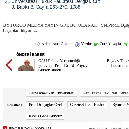
21
Üniversitesi Hukuk Fakültesi Dergisi, Cilt
3, Baskı 8, Sayfa 263-270, 1988
BYTURCO MEDYA YAYIN GRUBU OLARAK SN.Prof.Dr.Çağlar Ö
başarılar diliyoruz.
Arkadaşına Gönder
Yazdır
Önceki sayfa
GAÜ Rektör Yardımcılığı
Buğday Tanes
görevine, Prof. Dr. Ali Poyraz
Bodrum Ulu
Gürson atandı
Girne amerikan Üniversitesi
Gaü Hukuk Fakültesi Dekanı
Prof Dr Çağlar Özel
Gazeteci İrem Kesim
Byturco 
Etiketler :
Kıbrıs Gece Gündüz
FACEBOOK YORUM
Yorumlarınızı Facebook hesa