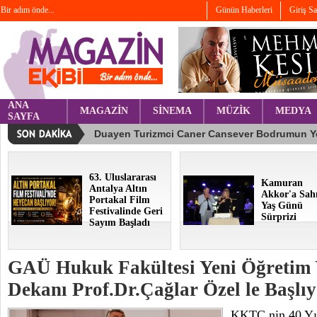
Bir adım önde...
Günün Haberleri
Giriş S
ANA
MAGAZİN
SİNEMA
MÜZİK
MEDYA
SAYFA
63. Uluslararası
Kamuran
Antalya Altın
Akkor'a Sah
Portakal Film
Yaş Günü
Festivalinde Geri
Sürprizi
Sayım Başladı
GAÜ Hukuk Fakültesi Yeni Öğretim Y
Dekanı Prof.Dr.Çağlar Özel le Başlı
KKTC nin 40 Yıl