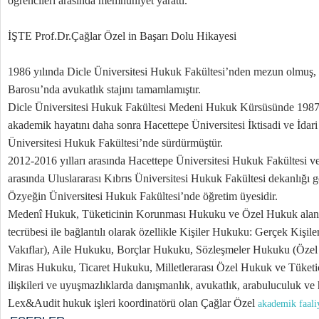
öğrencileri arasında memnuniyet yarattı.
İŞTE Prof.Dr.Çağlar Özel in Başarı Dolu Hikayesi
1986 yılında Dicle Üniversitesi Hukuk Fakültesi’nden mezun olmuş, 
Barosu’nda avukatlık stajını tamamlamıştır.
Dicle Üniversitesi Hukuk Fakültesi Medeni Hukuk Kürsüsünde 1987 yı
akademik hayatını daha sonra Hacettepe Üniversitesi İktisadi ve İdari
Üniversitesi Hukuk Fakültesi’nde sürdürmüştür.
2012-2016 yılları arasında Hacettepe Üniversitesi Hukuk Fakültesi ve
arasında Uluslararası Kıbrıs Üniversitesi Hukuk Fakültesi dekanlığı 
Özyeğin Üniversitesi Hukuk Fakültesi’nde öğretim üyesidir.
Medenî Hukuk, Tüketicinin Korunması Hukuku ve Özel Hukuk alanınd
tecrübesi ile bağlantılı olarak özellikle Kişiler Hukuku: Gerçek Kişile
Vakıflar), Aile Hukuku, Borçlar Hukuku, Sözleşmeler Hukuku (Özel B
Miras Hukuku, Ticaret Hukuku, Milletlerarası Özel Hukuk ve Tüketici
ilişkileri ve uyuşmazlıklarda danışmanlık, avukatlık, arabuluculuk ve
Lex&Audit hukuk işleri koordinatörü olan Çağlar Özel
akademik faali