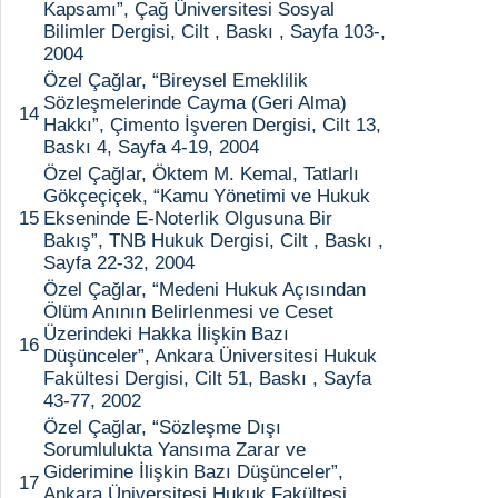
Kapsamı”, Çağ Üniversitesi Sosyal
Bilimler Dergisi, Cilt , Baskı , Sayfa 103-,
2004
Özel Çağlar, “Bireysel Emeklilik
Sözleşmelerinde Cayma (Geri Alma)
14
Hakkı”, Çimento İşveren Dergisi, Cilt 13,
Baskı 4, Sayfa 4-19, 2004
Özel Çağlar, Öktem M. Kemal, Tatlarlı
Gökçeçiçek, “Kamu Yönetimi ve Hukuk
15
Ekseninde E-Noterlik Olgusuna Bir
Bakış”, TNB Hukuk Dergisi, Cilt , Baskı ,
Sayfa 22-32, 2004
Özel Çağlar, “Medeni Hukuk Açısından
Ölüm Anının Belirlenmesi ve Ceset
Üzerindeki Hakka İlişkin Bazı
16
Düşünceler”, Ankara Üniversitesi Hukuk
Fakültesi Dergisi, Cilt 51, Baskı , Sayfa
43-77, 2002
Özel Çağlar, “Sözleşme Dışı
Sorumlulukta Yansıma Zarar ve
Giderimine İlişkin Bazı Düşünceler”,
17
Ankara Üniversitesi Hukuk Fakültesi