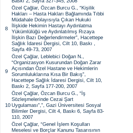
Baskı 2, Sayfa 327-345, 2008
Özel Çağlar, Özcan Burcu G., “Kişilik
Hakları – Hasta Hakları Bağlamında Tıbbi
Müdahale Dolayısıyla Çıkan Hukuki
İlişkide Hekimin Hastayı Aydınlatma
8
Yükümlülüğü ve Aydınlatılmış Rızaya
İlişkin Bazı Değerlendirmeler”, Hacettepe
Sağlık İdaresi Dergisi, Cilt 10, Baskı ,
Sayfa 49-73, 2007
Özel Çağlar, Leblebici Doğan N.,
“Organizasyon Kusurundan Doğan Zarar
Açısından Özel Hastane ve Hekimlerin
9
Sorumluluklarına Kısa Bir Bakış”,
Hacettepe Sağlık İdaresi Dergisi, Cilt 10,
Baskı 2, Sayfa 177-200, 2007
Özel Çağlar, Özcan Burcu G., “İş
Sözleşmelerinde Cezai Şart
10
Uygulaması”,”, Gazi Üniversitesi Sosyal
Bilimler Dergisi, Cilt 4, Baskı 6, Sayfa 83-
110, 2007
Özel Çağlar, “Genel İşlem Koşulları
Meselesi ve Borçlar Kanunu Tasarısının