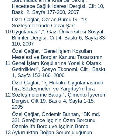
Sorumluluklarına Kısa Bir Bakış”,
Hacettepe Sağlık İdaresi Dergisi, Cilt 10,
Baskı 2, Sayfa 177-200, 2007
Özel Çağlar, Özcan Burcu G., “İş
Sözleşmelerinde Cezai Şart
10
Uygulaması”,”, Gazi Üniversitesi Sosyal
Bilimler Dergisi, Cilt 4, Baskı 6, Sayfa 83-
110, 2007
Özel Çağlar, “Genel İşlem Koşulları
Meselesi ve Borçlar Kanunu Tasarısının
11
Genel İşlem Koşullarına Yönelik Olarak
Getirdikleri”, Sosyo Ekonomi, Cilt , Baskı
1, Sayfa 153-166, 2006
Özel Çağlar, “İş Hukuku Uygulamasında
İbra Sözleşmeleri ve Yargıtay’ın İbra
12
Sözleşmelerine Bakışı”, Çimento İşveren
Dergisi, Cilt 19, Baskı 4, Sayfa 1-15,
2005
Özel Çağlar, Özdemir Burhan, “BK md.
321 Gereğince İşçinin Özen Borcunu
Özenle İfa Borcu ve İşçinin Borca
13
Aykırılıktan Doğan Sorumluluğunun