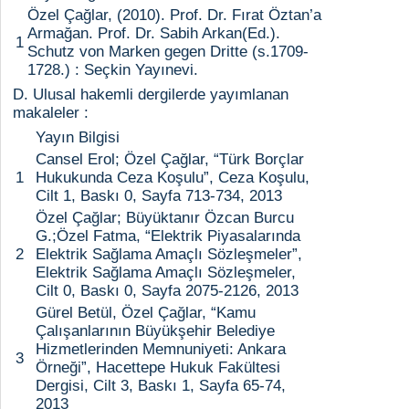
Özel Çağlar, (2010). Prof. Dr. Fırat Öztan’a
Armağan. Prof. Dr. Sabih Arkan(Ed.).
1
Schutz von Marken gegen Dritte (s.1709-
1728.) : Seçkin Yayınevi.
D. Ulusal hakemli dergilerde yayımlanan
makaleler :
Yayın Bilgisi
Cansel Erol; Özel Çağlar, “Türk Borçlar
1
Hukukunda Ceza Koşulu”, Ceza Koşulu,
Cilt 1, Baskı 0, Sayfa 713-734, 2013
Özel Çağlar; Büyüktanır Özcan Burcu
G.;Özel Fatma, “Elektrik Piyasalarında
2
Elektrik Sağlama Amaçlı Sözleşmeler”,
Elektrik Sağlama Amaçlı Sözleşmeler,
Cilt 0, Baskı 0, Sayfa 2075-2126, 2013
Gürel Betül, Özel Çağlar, “Kamu
Çalışanlarının Büyükşehir Belediye
Hizmetlerinden Memnuniyeti: Ankara
3
Örneği”, Hacettepe Hukuk Fakültesi
Dergisi, Cilt 3, Baskı 1, Sayfa 65-74,
2013