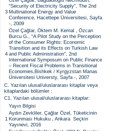
Özel Çağlar, Bağdadioğlu Necmiddin,
“Security of Electricity Supply”, The 2nd
3
Multinational Energy and Value
Conference, Hacettepe Üniversitesi, Sayfa
-, 2009
Özel Çağlar, Öktem M. Kemal , Özcan
Burcu G., “A Pilot Study on the Perception
of the Consumer Rights: Economic
Transition and its Effects on Turkish Law
4
and Public Administration”, 2nd
International Symposum on Public Finance
– Recent Fiscal Problems in Transitional
Economies,Bishkek / Kyrgyzstan Manas
Üniversitesi Universty, Sayfa -, 2007
C. Yazılan ulusal/uluslararası kitaplar veya
kitaplardaki bölümler :
C1. Yazılan ulusal/uluslararası kitaplar:
Yayın Bilgisi
Aydın Zevkliler, Çağlar Özel, Tüketicinin
1
Korunması Hukuku , Ankara Seçkin
Yayınevi, 2016