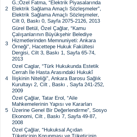
G.;Özel Fatma, “Elektrik Piyasalarında
2
Elektrik Sağlama Amaçlı Sözleşmeler”,
Elektrik Sağlama Amaçlı Sözleşmeler,
Cilt 0, Baskı 0, Sayfa 2075-2126, 2013
Gürel Betül, Özel Çağlar, “Kamu
Çalışanlarının Büyükşehir Belediye
Hizmetlerinden Memnuniyeti: Ankara
3
Örneği”, Hacettepe Hukuk Fakültesi
Dergisi, Cilt 3, Baskı 1, Sayfa 65-74,
2013
Ozel Caglar, “Türk Hukukunda Estetik
Cerrah İle Hasta Arasındaki Hukukî
4
İlişkinin Niteliği”, Ankara Barosu Sağlık
Kurultayı 2, Cilt , Baskı , Sayfa 241-252,
2009
Özel Çağlar, Tatar Erol, “Aile
Mahkemelerinin Yapısı ve Kararları
5
Üzerine Genel Bir Değerlendirme”, Sosyo
Ekonomi, Cilt , Baskı 7, Sayfa 49-87,
2008
Özel Çağlar, “Hukuksal Açıdan
Tüketicinin Korunması ve Tüketicinin