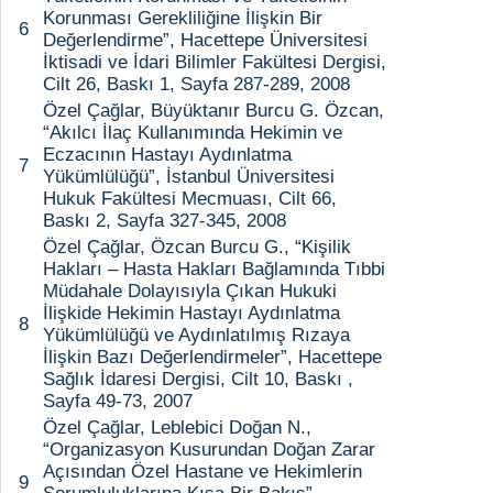
Korunması Gerekliliğine İlişkin Bir
6
Değerlendirme”, Hacettepe Üniversitesi
İktisadi ve İdari Bilimler Fakültesi Dergisi,
Cilt 26, Baskı 1, Sayfa 287-289, 2008
Özel Çağlar, Büyüktanır Burcu G. Özcan,
“Akılcı İlaç Kullanımında Hekimin ve
Eczacının Hastayı Aydınlatma
7
Yükümlülüğü”, İstanbul Üniversitesi
Hukuk Fakültesi Mecmuası, Cilt 66,
Baskı 2, Sayfa 327-345, 2008
Özel Çağlar, Özcan Burcu G., “Kişilik
Hakları – Hasta Hakları Bağlamında Tıbbi
Müdahale Dolayısıyla Çıkan Hukuki
İlişkide Hekimin Hastayı Aydınlatma
8
Yükümlülüğü ve Aydınlatılmış Rızaya
İlişkin Bazı Değerlendirmeler”, Hacettepe
Sağlık İdaresi Dergisi, Cilt 10, Baskı ,
Sayfa 49-73, 2007
Özel Çağlar, Leblebici Doğan N.,
“Organizasyon Kusurundan Doğan Zarar
Açısından Özel Hastane ve Hekimlerin
9