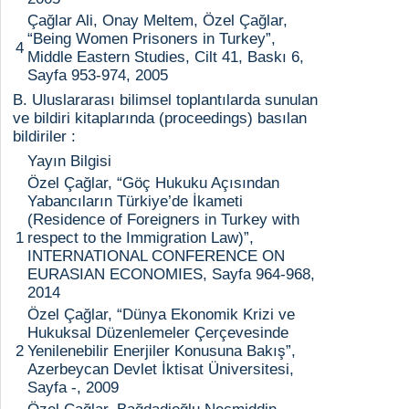
Çağlar Ali, Onay Meltem, Özel Çağlar,
“Being Women Prisoners in Turkey”,
4
Middle Eastern Studies, Cilt 41, Baskı 6,
Sayfa 953-974, 2005
B. Uluslararası bilimsel toplantılarda sunulan
ve bildiri kitaplarında (proceedings) basılan
bildiriler :
Yayın Bilgisi
Özel Çağlar, “Göç Hukuku Açısından
Yabancıların Türkiye’de İkameti
(Residence of Foreigners in Turkey with
1
respect to the Immigration Law)”,
INTERNATIONAL CONFERENCE ON
EURASIAN ECONOMIES, Sayfa 964-968,
2014
Özel Çağlar, “Dünya Ekonomik Krizi ve
Hukuksal Düzenlemeler Çerçevesinde
2
Yenilenebilir Enerjiler Konusuna Bakış”,
Azerbeycan Devlet İktisat Üniversitesi,
Sayfa -, 2009