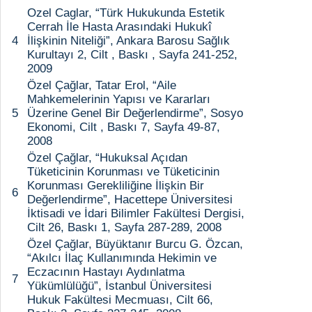
Ozel Caglar, “Türk Hukukunda Estetik
Cerrah İle Hasta Arasındaki Hukukî
4
İlişkinin Niteliği”, Ankara Barosu Sağlık
Kurultayı 2, Cilt , Baskı , Sayfa 241-252,
2009
Özel Çağlar, Tatar Erol, “Aile
Mahkemelerinin Yapısı ve Kararları
5
Üzerine Genel Bir Değerlendirme”, Sosyo
Ekonomi, Cilt , Baskı 7, Sayfa 49-87,
2008
Özel Çağlar, “Hukuksal Açıdan
Tüketicinin Korunması ve Tüketicinin
Korunması Gerekliliğine İlişkin Bir
6
Değerlendirme”, Hacettepe Üniversitesi
İktisadi ve İdari Bilimler Fakültesi Dergisi,
Cilt 26, Baskı 1, Sayfa 287-289, 2008
Özel Çağlar, Büyüktanır Burcu G. Özcan,
“Akılcı İlaç Kullanımında Hekimin ve
Eczacının Hastayı Aydınlatma
7
Yükümlülüğü”, İstanbul Üniversitesi
Hukuk Fakültesi Mecmuası, Cilt 66,