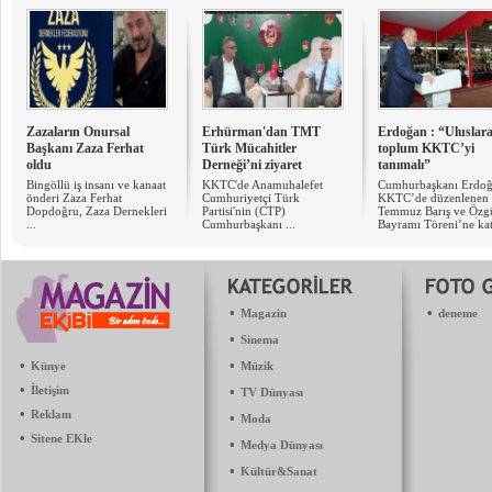
Zazaların Onursal
Erhürman'dan TMT
Erdoğan : “Uluslara
Başkanı Zaza Ferhat
Türk Mücahitler
toplum KKTC’yi
oldu
Derneği’ni ziyaret
tanımalı”
Bingöllü iş insanı ve kanaat
KKTC'de Anamuhalefet
Cumhurbaşkanı Erdoğ
önderi Zaza Ferhat
Cumhuriyetçi Türk
KKTC’de düzenlenen
Dopdoğru, Zaza Dernekleri
Partisi'nin (CTP)
Temmuz Barış ve Özg
...
Cumhurbaşkanı ...
Bayramı Töreni’ne kat
•
•
Magazin
deneme
•
Sinema
•
•
Künye
Müzik
•
İletişim
•
TV Dünyası
•
Reklam
•
Moda
•
Sitene EKle
•
Medya Dünyası
•
Kültür&Sanat