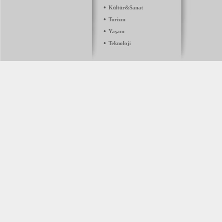
•
Kültür&Sanat
•
Turizm
•
Yaşam
•
Teknoloji