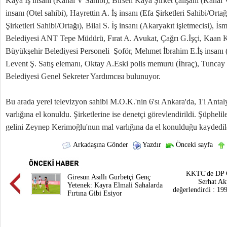
Kaya İş insanı (Kanal V Sahibi), Birsen Kaya Şirket çalışanı (Kanal 
insanı (Otel sahibi), Hayrettin A. İş insanı (Efa Şirketleri Sahibi/Orta
Şirketleri Sahibi/Ortağı), Bilal S. İş insanı (Akaryakıt işletmecisi), 
Belediyesi ANT Tepe Müdürü, Fırat A. Avukat, Çağrı G.İşçi, Kaan K.
Büyükşehir Belediyesi Personeli Şoför, Mehmet İbrahim E.İş insanı (E
Levent Ş. Satış elemanı, Oktay A.Eski polis memuru (İhraç), Tuncay
Belediyesi Genel Sekreter Yardımcısı bulunuyor.
Bu arada yerel televizyon sahibi M.O.K.'nin 6'sı Ankara'da, 1'i Antaly
varlığına el konuldu. Şirketlerine ise denetçi görevlendirildi. Şüpheli
gelini Zeynep Kerimoğlu'nun mal varlığına da el konulduğu kaydedil
Arkadaşına Gönder
Yazdır
Önceki sayfa
KKTC'de DP G
Giresun Asıllı Gurbetçi Genç
Serhat Ak
Yetenek: Kayra Elmali Sahalarda
değerlendirdi : 19
Fırtına Gibi Esiyor