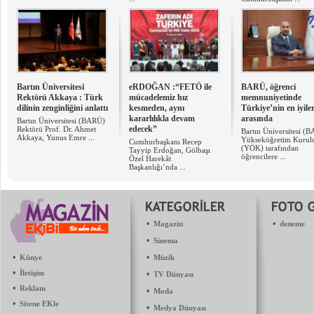
Bartın Üniversitesi
eRDOĞAN :“FETÖ ile
BARÜ, öğrenci
Rektörü Akkaya : Türk
mücadelemiz hız
memnuniyetinde
dilinin zenginliğini anlattı
kesmeden, aynı
Türkiye’nin en iyiler
kararlılıkla devam
arasında
Bartın Üniversitesi (BARÜ)
edecek”
Rektörü Prof. Dr. Ahmet
Bartın Üniversitesi (
Akkaya, Yunus Emre ...
Yükseköğretim Kurul
Cumhurbaşkanı Recep
(YÖK) tarafından
Tayyip Erdoğan, Gölbaşı
öğrencilere ...
Özel Harekât
Başkanlığı’nda ...
•
•
Magazin
deneme
•
Sinema
•
•
Künye
Müzik
•
İletişim
•
TV Dünyası
•
Reklam
•
Moda
•
Sitene EKle
•
Medya Dünyası