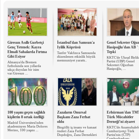
Giresun Asıllı Gurbetçi
İstanbul'dan Samsun'a
Genel Sekreter Oğu
Genç Yetenek: Kayra
Iyilik Köprüsü
Hasipoğlu'dan AB ' 
Elmali Sahalarda Fırtına
Tepki
Tanfer Vakfınca Samsunda
Gibi Esiyor
düzenlenen etkinlik büyük
KKTC'de Ulusal Birlik
memnuniyet yarattı..
Partisi (UBP) Genel
Almanya'da Bremen
Sekreteri Oğuzhan
futbolunda son yıllarda
Hasipoğlu, ...
sıkça duyulan bir isim
var:Giresun ...
100 yaşını geçen sağlıklı
Zazaların Onursal
Erhürman'dan TM
kişilerin 8 ortak özelliği
Başkanı Zaza Ferhat
Türk Mücahitler
oldu
Derneği’ni ziyaret
Madrid Üniversitesi'nden
akademisyen Maria Dolores
Bingöllü iş insanı ve kanaat
KKTC'de Anamuhalef
Merino, 100 yaşını ...
önderi Zaza Ferhat
Cumhuriyetçi Türk
Dopdoğru, Zaza Dernekleri
Partisi'nin (CTP)
...
Cumhurbaşkanı ...