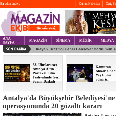
Bir adım önde...
Günün Haberleri
Giriş S
ANA
MAGAZİN
SİNEMA
MÜZİK
MEDYA
SAYFA
63. Uluslararası
Kamuran
Antalya Altın
Akkor'a Sah
Portakal Film
Yaş Günü
Festivalinde Geri
Sürprizi
Sayım Başladı
Antalya'da Büyükşehir Belediyesi'ne 
operasyonunda 20 gözaltı kararı
Antalya Büyükşeh