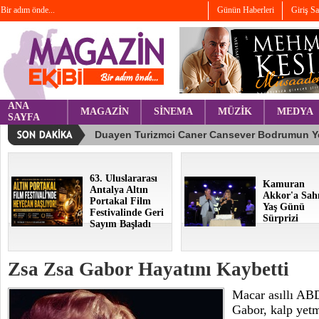
Bir adım önde...
Günün Haberleri
Giriş S
ANA
MAGAZİN
SİNEMA
MÜZİK
MEDYA
SAYFA
63. Uluslararası
Kamuran
Antalya Altın
Akkor'a Sah
Portakal Film
Yaş Günü
Festivalinde Geri
Sürprizi
Sayım Başladı
Zsa Zsa Gabor Hayatını Kaybetti
Macar asıllı AB
Gabor, kalp yetm