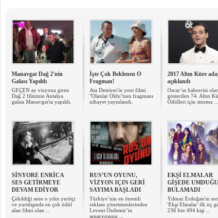
Manavgat Dağ 2'nin
İşte Çok Beklenen O
2017 Altın Küre ada
Galası Yapıldı
Fragman!
açıklandı
GEÇEN ay vizyona giren
Ata Demirer'in yeni filmi
Oscar’ın habercisi ola
Dağ 2 filminin Antalya
"Olanlar Oldu"nun fragmanı
gösterilen 74. Altın K
galası Manavgat'ta yapıldı.
nihayet yayınlandı.
Ödülleri için sinema ..
SİNYORE ENRİCA
RUS’UN OYUNU,
EKŞİ ELMALAR
SES GETİRMEYE
VİZYON IÇIN GERİ
GİŞEDE UMDUĞ
DEVAM EDİYOR
SAYIMA BAŞLADI
BULAMADI
Çekildiği sene o yılın yurtiçi
Türkiye’nin en önemli
Yılmaz Erdoğan'ın son
ve yurtdışında en çok ödül
reklam yönetmenlerinden
'Ekşi Elmalar' ilk üç 
alan filmi olan ...
Levent Özdemir’in
236 bin 494 kişi ...
senaryosunu ...