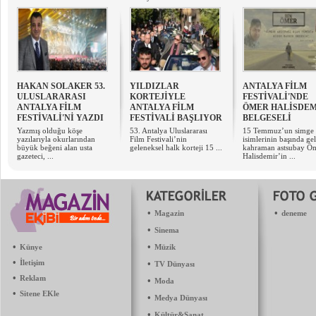
HAKAN SOLAKER 53.
YILDIZLAR
ANTALYA FİLM
ULUSLARARASI
KORTEJİYLE
FESTİVALİ'NDE
ANTALYA FİLM
ANTALYA FİLM
ÖMER HALİSDEM
FESTİVALİ'Nİ YAZDI
FESTİVALİ BAŞLIYOR
BELGESELİ
Yazmış olduğu köşe
53. Antalya Uluslararası
15 Temmuz’un simge
yazılarıyla okurlarından
Film Festivali’nin
isimlerinin başında ge
büyük beğeni alan usta
geleneksel halk korteji 15 ...
kahraman astsubay Ö
gazeteci, ...
Halisdemir’in ...
•
•
Magazin
deneme
•
Sinema
•
•
Künye
Müzik
•
İletişim
•
TV Dünyası
•
Reklam
•
Moda
•
Sitene EKle
•
Medya Dünyası
•
Kültür&Sanat