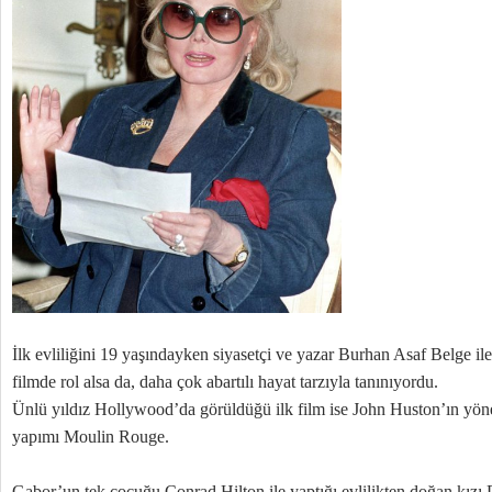
İlk evliliğini 19 yaşındayken siyasetçi ve yazar Burhan Asaf Belge il
filmde rol alsa da, daha çok abartılı hayat tarzıyla tanınıyordu.
Ünlü yıldız Hollywood’da görüldüğü ilk film ise John Huston’ın yöne
yapımı Moulin Rouge.
Gabor’un tek çocuğu Conrad Hilton ile yaptığı evlilikten doğan kızı