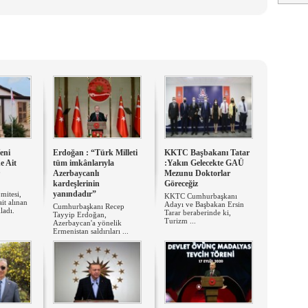
eni
Erdoğan : “Türk Milleti
KKTC Başbakanı Tatar
e Ait
tüm imkânlarıyla
:Yakın Gelecekte GAÜ
Azerbaycanlı
Mezunu Doktorlar
kardeşlerinin
Göreceğiz
yanındadır”
mitesi,
KKTC Cumhurbaşkanı
it alınan
Adayı ve Başbakan Ersin
Cumhurbaşkanı Recep
ladı.
Tarar beraberinde ki,
Tayyip Erdoğan,
Turizm ...
Azerbaycan'a yönelik
Ermenistan saldırıları ...