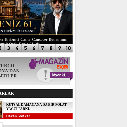
n Turizmci Caner Cansever Bodrumun
Butik Oteli Deniz 61 'de
TURCO
DYA'DAN
BERLER
ARLAR
KUTSAL DAMACANA DA BİR POLAT
YAĞCI FARKI…
Hakan Solaker