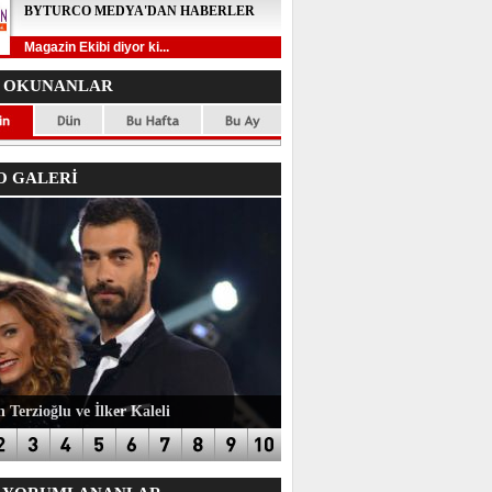
BYTURCO MEDYA'DAN HABERLER
Magazin Ekibi diyor ki...
 OKUNANLAR
 GALERİ
 Terzioğlu ve İlker Kaleli