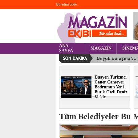
Bir adım önde...
ANA
MAGAZİN
SİNEM
SAYFA
Duayen Turizmci
Caner Cansever
Bodrumun Yeni
Butik Oteli Deniz
61 'de
Tüm Belediyeler Bu 