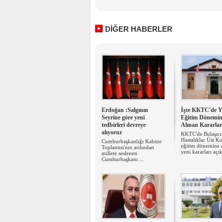
DİĞER HABERLER
Erdoğan :Salgının
İşte KKTC'de Y
Seyrine göre yeni
Eğitim Dönemin
tedbirleri devreye
Alınan Kararlar
alıyoruz
KKTC'de Bulaşıcı
Hastalıklar Üst Ko
Cumhurbaşkanlığı Kabine
eğitim dönemine a
Toplantısı'nın ardından
yeni kararları açık
millete seslenen
Cumhurbaşkanı ...