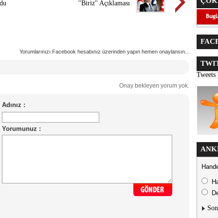
ÇOK
ldu
''Biriz'' Açıklaması
FACE
Yorumlarınızı Facebook hesabınız üzerinden yapın hemen onaylansın...
TWIT
Tweets
Onay bekleyen yorum yok.
ANK
Hande
H
De
Son