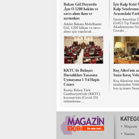
Bakan Gül Duyurdu
İşte Kalp Krizi 
,İşte O 1200 hakim ve
Kalp Sendromu
savcı alımı ilanı ve
Arasındaki Far
ayrıntıları
Girne Amerikan Ü
(GAÜ) Tıp Fakült
Adalet Bakanı Abdulhamit
Akademisyeni Ge
Gül, 1200 hâkim ve savcı
Cerrahi ...
alımı için yapılacak ...
KKTC'de Bulaşıcı
Koç Ailesi'nin a
Hastalıkları Yasasına
Suna Kıraç Vefa
Uymayana 1 Yıl Hapis
Koç Ailesi'nin ön
Cezası
isimlerinden Veh
kızı iş insanı Suna
Kuzey Kıbrıs Türk
Cumhuriyeti'nde (KKTC)
koronavirüs (Covid-19)
önlemlerine ...
•
Magazin
•
Sinema