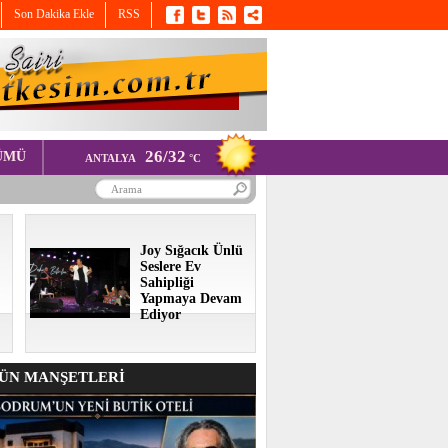
Son Dakika Ekle
RSS
26/32
ÜMÜ
ANTALYA
°C
Joy Sığacık Ünlü
Seslere Ev
Sahipliği
Yapmaya Devam
Ediyor
N MANŞETLERİ