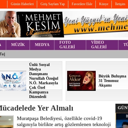
Günün Haberleri
Giriş Sayfam Yap
Favorilere Ekle
Künye
İletişim
FOTO
VİDEO
A
MÜZİK
MEDYA
T
GALERİ
GALERİ
Ünlü Sosyal
Medya
Danışmanı
Büyük Buluşma
Nurullah Özoğul
31 Temmuz
N.Ö. Markasıyla
Akşamı
Çok Özel
Kampanya
Düzenledi
Mücadelede Yer Almalı
GÜNÜ
Muratpaşa Belediyesi, özellikle covid-19
salgınıyla birlikte artış gözlemlenen teknoloji