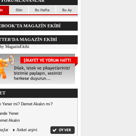
 YORUMLANANLAR
BOOK'TA MAGAZİN EKİBİ
TER'DA
MAGAZİN EKİBİ
 by MagazinEkibi
ET
 Yener mi? Demet Akalın mı?
ande Yener
met Akalın
uçlar
Anket arşivi