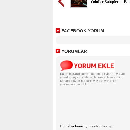
Ödüller Sahiplerini Bu
FACEBOOK YORUM
YORUMLAR
Küfür, hakaret içeren; dil, din, ırk ayrımı yapan;
yasalara aykırı ifade ve beyanda bulunan ve
tamamı büyük harflerle yazılan yorumlar
yayınlanmayacaktır.
Bu haber henüz yorumlanmamış...