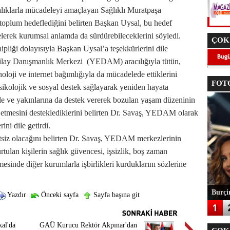
stalıklarla mücadeleyi amaçlayan Sağlıklı Muratpaşa
r toplum hedeflediğini belirten Başkan Uysal, bu hedef
a gelerek kurumsal anlamda da sürdürebileceklerini söyledi.
ÇOK
ipliği dolayısıyla Başkan Uysal’a teşekkürlerini dile
Yeşilay Danışmanlık Merkezi (YEDAM) aracılığıyla tütün,
noloji ve internet bağımlığıyla da mücadelede ettiklerini
FOTO
 psikolojik ve sosyal destek sağlayarak yeniden hayata
ile ve yakınlarına da destek vererek bozulan yaşam düzeninin
am etmesini desteklediklerini belirten Dr. Savaş, YEDAM olarak
ni dile getirdi.
tsiz olacağını belirten Dr. Savaş, YEDAM merkezlerinin
tulan kişilerin sağlık güvencesi, işsizlik, boş zaman
mesinde diğer kurumlarla işbirlikleri kurduklarını sözlerine
Burçin
Yazdır
Önceki sayfa
Sayfa başına git
kal'da
GAÜ Kurucu Rektör Akpınar'dan