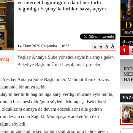
ve internet bağımlığı da dahil her türlü
bağımlığa Yeşilay’la birlikte savaş açıyor.
Duaye
14 Ekim 2020 Çarşamba - 10:25
Yeni 
Yeşilay Antalya Şube yöneticileriyle bir araya gelen
Belediye Başkanı Ümit Uysal, ortak projeler
BY
ME
, Yeşilay Antalya Şube Başkanı Dr. Mahmut Remzi Savaş,
HA
kamında bir araya geldi.
ilay’ın her türlü bağımlılığa karşı verdiği mücadeleyle mutlu,
YAZ
larından bir tanesi olduğunu söyledi. Muratpaşa Belediyesi
 olduklarını olmaya da devam edeceklerini dile getiren
rını devam eden Sağlıklı Muratpaşa Hareketi’nin özü
lduğunu söyledi.
teminin güçlendirirken toplum sağlığı sorunu haline gelen