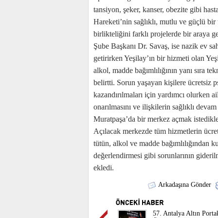
tansiyon, şeker, kanser, obezite gibi ha
Hareketi’nin sağlıklı, mutlu ve güçlü bi
birlikteliğini farklı projelerde bir aray
Şube Başkanı Dr. Savaş, ise nazik ev sah
getirirken Yeşilay’ın bir hizmeti olan 
alkol, madde bağımlılığının yanı sıra tek
belirtti. Sorun yaşayan kişilere ücretsiz
kazandırılmaları için yardımcı olurken a
onarılmasını ve ilişkilerin sağlıklı dev
Muratpaşa’da bir merkez açmak istedikleri
Açılacak merkezde tüm hizmetlerin ücre
tütün, alkol ve madde bağımlılığından kur
değerlendirmesi gibi sorunlarının gideril
ekledi.
Arkadaşına Gönder
57. Antalya Altın Porta