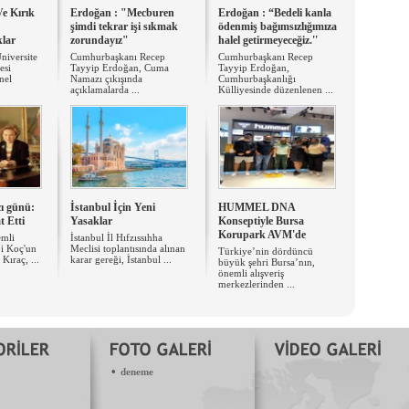
Ve Kırık
Erdoğan : "Mecburen
Erdoğan : “Bedeli kanla
şimdi tekrar işi sıkmak
ödenmiş bağımsızlığımıza
klar
zorundayız"
halel getirmeyeceğiz.''
niversite
Cumhurbaşkanı Recep
Cumhurbaşkanı Recep
esi
Tayyip Erdoğan, Cuma
Tayyip Erdoğan,
nel
Namazı çıkışında
Cumhurbaşkanlığı
açıklamalarda ...
Külliyesinde düzenlenen ...
cı günü:
İstanbul İçin Yeni
HUMMEL DNA
t Etti
Yasaklar
Konseptiyle Bursa
Korupark AVM'de
emli
İstanbul İl Hıfzıssıhha
bi Koç'un
Meclisi toplantısında alınan
Türkiye’nin dördüncü
 Kıraç, ...
karar gereği, İstanbul ...
büyük şehri Bursa’nın,
önemli alışveriş
merkezlerinden ...
•
deneme