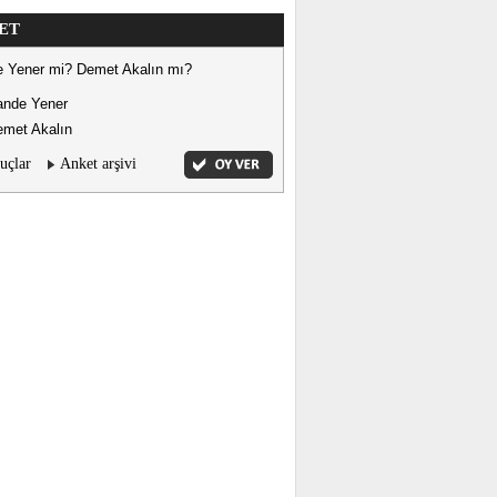
ET
 Yener mi? Demet Akalın mı?
ande Yener
met Akalın
uçlar
Anket arşivi