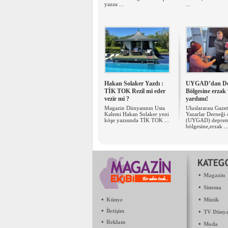
yazısı ...
...
Hakan Solaker Yazdı :
UYGAD’dan D
TİK TOK Rezil mi eder
Bölgesine erzak 
vezir mi ?
yardımı!
Magazin Dünyasının Usta
Uluslararası Gazet
Kalemi Hakan Solaker yeni
Yazarlar Derneği 
köşe yazısında TİK TOK ...
(UYGAD) depre
bölgesine,erzak ..
•
Magazin
•
Sinema
•
•
Künye
Müzik
•
İletişim
•
TV Dünya
•
Reklam
•
Moda