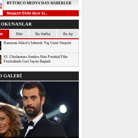
BYTURCO MEDYA'DAN HABERLER
Magazin Ekibi diyor ki...
 OKUNANLAR
Kamuran Akkor'a Sahnede Yaş Günü Sürprizi
63. Uluslararası Antalya Altın Portakal Film
Festivalinde Geri Sayım Başladı
 GALERİ