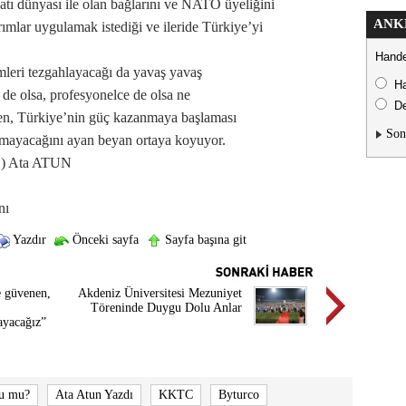
tı dünyası ile olan bağlarını ve NATO üyeliğini
ANK
ımlar uygulamak istediği ve ileride Türkiye’yi
Hande
mleri tezgahlayacağı da yavaş yavaş
H
 de olsa, profesyonelce de olsa ne
De
ken, Türkiye’nin güç kazanmaya başlaması
Son
olmayacağını ayan beyan ortaya koyuyor.
iş.) Ata ATUN
nı
Yazdır
Önceki sayfa
Sayfa başına git
e güvenen,
Akdeniz Üniversitesi Mezuniyet
Töreninde Duygu Dolu Anlar
ayacağız”
su mu?
Ata Atun Yazdı
KKTC
Byturco