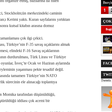
ni organize etmiş, bazılarına da fiilen
Burçin
ci, Stockholm;ün merkezindeki caminin
;ı Kerimi yaktı. Kuran sayfalarını yırtıktan
ÇOK
 sonra kutsal kitabın arasına domuz
manlaması çok ilgi çekici.
sı, Türkiye’nin F-35 savaş uçaklarını almak
emesi, elindeki F-16 Savaş uçaklarının
ışının durdurulması, Türk Lirası ve Türkiye
oyunlar, İsveç’te Ocak ve Haziran aylarında
FACE
yleminin yaşanması pekte tesadüf değil.
TWIT
arkasında tamamen Türkiye’nin NATO
Tweets
k sürecinin ele alınacağı toplantıya
an Momika tarafından düşünüldüğü,
ştürüldüğü iddiası çok acemi bir