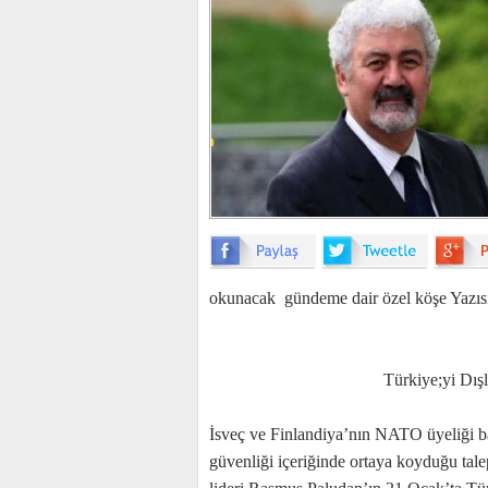
okunacak gündeme dair özel köşe Yazıs
Türkiye;yi Dışlama Se
İsveç ve Finlandiya’nın NATO üyeliği ba
güvenliği içeriğinde ortaya koyduğu talep