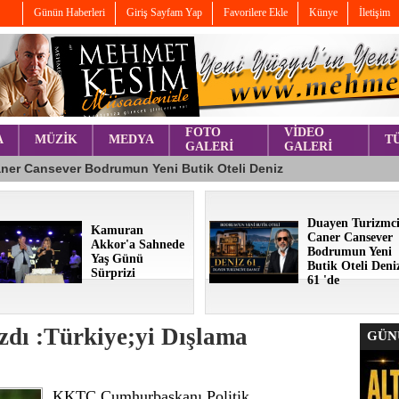
Günün Haberleri
Giriş Sayfam Yap
Favorilere Ekle
Künye
İletişim
FOTO
VİDEO
A
MÜZİK
MEDYA
T
GALERİ
GALERİ
Duayen Turizmc
Kamuran
Caner Cansever
Akkor'a Sahnede
Bodrumun Yeni
Yaş Günü
Butik Oteli Deni
Sürprizi
61 'de
zdı :Türkiye;yi Dışlama
GÜNÜ
KKTC Cumhurbaşkanı Politik