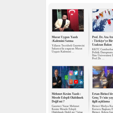
Murat Uygun Yazdı
Prof. Dr. Ata A
:Kalemini Satma
: Türkiye’ye Bir
Uzaktan Bakın
Yılların Tecrübeli Gazetecisi
Sakarya'da yaşayan Murat
KKTC Cumhurbaş
Uygun Kalemini ...
Politik Danışmanı
İlim Üniversitesi
Prof.Dr. ...
Mehmet Kesim Yazdı :
Ertan Birinci'de
Mesele Edepli Olabilmek
Genç Tv'nin yayı
Değil mi ?
ilgili açıklama
Gazeteci Yazar Mehmet
Birinci Medya K
Kesim Mesele Edepli
Kurucu Başkanı E
Olabilmek Değil mi ? köşe
Birinci, Kıbrıs G