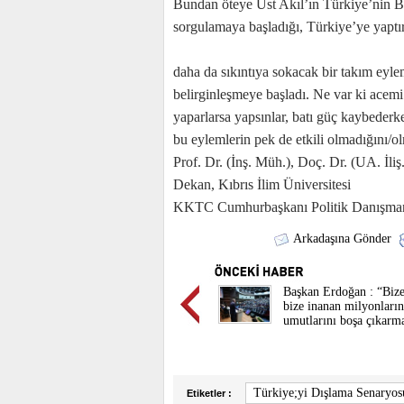
Bundan öteye Üst Akıl’ın Türkiye’nin Ba
sorgulamaya başladığı, Türkiye’ye yaptır
daha da sıkıntıya sokacak bir takım eyle
belirginleşmeye başladı. Ne var ki acemi
yaparlarsa yapsınlar, batı güç kaybeder
bu eylemlerin pek de etkili olmadığını/
Prof. Dr. (İnş. Müh.), Doç. Dr. (UA. İl
Dekan, Kıbrıs İlim Üniversitesi
KKTC Cumhurbaşkanı Politik Danışma
Arkadaşına Gönder
Başkan Erdoğan : “Biz
bize inanan milyonların
umutlarını boşa çıkarm
Türkiye;yi Dışlama Senaryo
Etiketler :