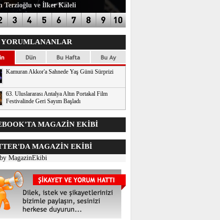
 Terzioğlu ve İlker Kaleli
 YORUMLANANLAR
Kamuran Akkor'a Sahnede Yaş Günü Sürprizi
63. Uluslararası Antalya Altın Portakal Film
Festivalinde Geri Sayım Başladı
BOOK'TA MAGAZİN EKİBİ
TER'DA
MAGAZİN EKİBİ
 by MagazinEkibi