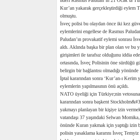
lideri Rasmus Paludan’ın 21 Ocak’ta T
Kur’an yakarak gerçekleştirdiği eylem T
olmuştu.
İsveç polisi bu olaydan önce iki kez güve
eylemlerini engellese de Rasmus Paluda
Paludan’ın provakatif eylemi sonrası İsve
aldı. Aklında başka bir plan olan ve b
girişimleri ile tarafsız olduğunu iddia
ortasında, İsveç Polisinin öne sürdüğü g
belirgin bir bağlantısı olmadığı yönünde k
İptal kararından sonra ‘Kur’an-ı Kerim y
eylemlerin yapılmasının önü açıldı.
NATO üyeliği için Türkiye;nin vetosuna t
kararından sonra başkent Stockholm&#3
yakmayı planlayan bir kişiye izin vermek 
vatandaşı 37 yaşındaki Selwan Momika,
önünde Kuran yakmak için yaptığı izin b
polisin yasaklama kararını İsveç Temyi