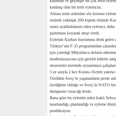
kaldırtan ve geçmişte bir çok terör eylemi
katılmış olan bir terör eylemcisi.
Alınan iznin ardından söz konusu eylem
önünde yaklaşık 200 kişinin önünde Kuran
sonra ayakkabılarını silen eylemci, daha
pastırması koyarak ateşe verdi.
Eylemin Kurban bayramına denk gelen za
Türkiye’nin F-35 programından çıkarılma
için yatırdığı Milyarlarca doların ödenm
modernizasyonu için gerekli kitlerin sat
ekonomisi üzerinde oynanmaya çalışılan 
5 ay arayla 2 kez Kuran-ı Kerim yakma e
Özellikle İsveç’te yaşananların perde 
üyeliğinin olduğu ve İsveç’in NATO üyeli
damgasını vuracağı kesin.
Bana göre bu eylemin aslen Iraklı Selw
tasarlandığı, planlandığı ve eyleme dönü
prodüksiyon.