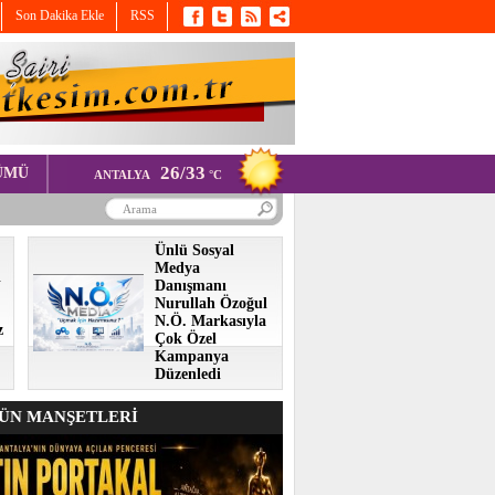
Son Dakika Ekle
RSS
26/33
ÜMÜ
ANTALYA
°C
Ünlü Sosyal
Medya
i
Danışmanı
Nurullah Özoğul
N.Ö. Markasıyla
z
Çok Özel
Kampanya
Düzenledi
N MANŞETLERİ