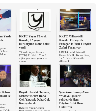
tun Yazdı
KKTC Yayın Yüksek
KKTC Milletvekili
 de
Kurulu, 12 yayın
Küçük :Türkiye'de
kuruluşuna lisans hakkı
Erdoğan'la Yeni Yüzyılın
verdi
Zaferi Yaşanıyor
kanı
,Kıbrıs
Yüksek Yayın Kurulu
UBP Girne Milletvekili
 Dekanı
(YYK) 11 Web TV ve 1
Hasan Küçük, Kıbrıs Genç
dijital platform yayıncısı
Tv “Didem Gürses ile
olmak ...
Altenatif ...
n Kıbrıs
Büyük Hazırlık Tamam,
Şair-Yazar Sunay Akın
nları ile
Mehmet Kesim Daha
“Mahya Işıkları”
Çok Yazacak Daha Çok
sohbetiyle Hem
Konuşulacak .
Düşündürdü Hem
urumu
Güldürdü
rtan
Byturco Yayın Grubu
enç Tv'nin
Başkanımız Gazeteci Yazar