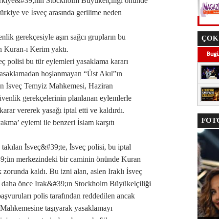
ürkiye&#39;nin Stockholm Büyükelçiliği önünde
ürkiye ve İsveç arasında gerilime neden
nlik gerekçesiyle aşırı sağcı grupların bu
ÇOK
n Kuran-ı Kerim yaktı.
ç polisi bu tür eylemleri yasaklama kararı
u yasaklamadan hoşlanmayan “Üst Akıl”ın
 eden İsveç Temyiz Mahkemesi, Haziran
üvenlik gerekçelerinin planlanan eylemlerle
arar vererek yasağı iptal etti ve kaldırdı.
FOTO
akma’ eylemi ile benzeri İslam karşıtı
akılan İsveç&#39;te, İsveç polisi, bu iptal
9;ün merkezindeki bir caminin önünde Kuran
zorunda kaldı. Bu izni alan, aslen Iraklı İsveç
 daha önce Irak&#39;ın Stockholm Büyükelçiliği
aşvuruları polis tarafından reddedilen ancak
z Mahkemesine taşıyarak yasaklamayı