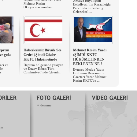
Antalya Büyükşehir
Mehmet Kesim
Belediyesi’nin Karaalioğlu
Okuyucularımızdan ...
Parkı’nda düzenlediği
Geleneksel ...
eprem
Haberlerimiz Büyük Ses
Mehmet Kesim Yazdı
ve gıda
Getirdi,Şimdi Gözler
:ŞİMDİ KKTC
KKTC Hükümetinde
HÜKÜMETİNDEN
BEKLENEN NE ?
eci ve
Deprem bölgesinde yaşayan
de
ve Kuzey Kıbrıs Türk
Byturco Medya Yayın
m
Cumhuriyeti’nde öğrenim
Grubumu Başkanımız
.
...
Gazeteci Yazar Mehmet
Kesim KKTC'de ...
•
deneme
sı