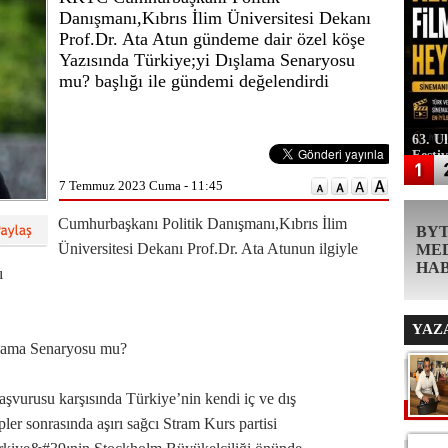
Danışmanı,Kıbrıs İlim Üniversitesi Dekanı
Prof.Dr. Ata Atun gündeme dair özel köşe
Yazısında ​Türkiye;yi Dışlama Senaryosu
mu? başlığı ile gündemi değelendirdi
63. U
Festi
7 Temmuz 2023 Cuma - 11:45
Cumhurbaşkanı Politik Danışmanı,Kıbrıs İlim
BY
Üniversitesi Dekanı Prof.Dr. Ata Atunun ilgiyle
ME
HA
ı
YAZ
naryosu mu?
şvurusu karşısında Türkiye’nin kendi iç ve dış
ler sonrasında aşırı sağcı Stram Kurs partisi