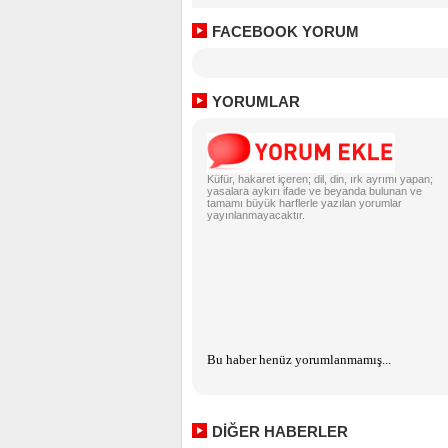
FACEBOOK YORUM
YORUMLAR
Küfür, hakaret içeren; dil, din, ırk ayrımı yapan;
yasalara aykırı ifade ve beyanda bulunan ve
tamamı büyük harflerle yazılan yorumlar
yayınlanmayacaktır.
Bu haber henüz yorumlanmamış...
DİĞER HABERLER