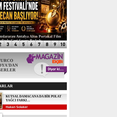
luslararası Antalya Altın Portakal Film
valinde Geri Sayım Başladı
TURCO
DYA'DAN
BERLER
ARLAR
KUTSAL DAMACANA DA BİR POLAT
YAĞCI FARKI…
Hakan Solaker