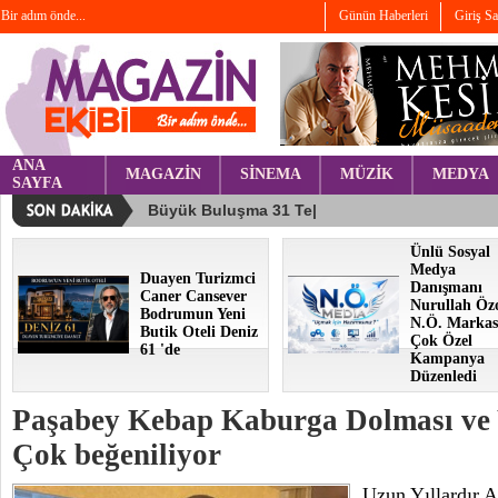
Bir adım önde...
Günün Haberleri
Giriş S
ANA
MAGAZİN
SİNEMA
MÜZİK
MEDYA
SAYFA
Ünlü Sosyal
Medya
Duayen Turizmci
Danışmanı
Caner Cansever
Nurullah Öz
Bodrumun Yeni
N.Ö. Markas
Butik Oteli Deniz
Çok Özel
61 'de
Kampanya
Düzenledi
Paşabey Kebap Kaburga Dolması ve 
Çok beğeniliyor
Uzun Yıllardır A