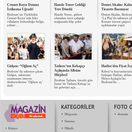
Cennet Koyu Domuz
Hande Yener Geldiği
Demet Akalın: Kaf
İstilasına Uğradı!
Yere Döndü
Ticarete Basmıyor
Bodrum’un Türkbükü
Hande Yener, şöhret
Demet Akalın, Bodru
Cennet Koyu’nda lüks
olmadan önce çalıştığı
‘La Plaj’da sahneye çık
villaların bulunduğu bölge,
mağazada klip çekti
Konser öncesi çarpıcı
yaban ...
açıklamalar yaptı
Gülşen: “Oğlum Aç”
Tatlıses’ten Kebapçı
Hadise'den Fiyat İs
Açılışında Albüm
Bodrum’da sahneye çıkan
Kıbrıs’ta hayranlarıyla
Müjdesi!
Gülşen, sahnesini
buluşan Hadise, ablası
uzatmasını isteyen
Hülya Açıkgöz'ün
İbrahim Tatlıses, önceki gün
dinleyicilerine ‘Oğlum aç’
Bodrum'da ...
İzmir’de Tatlıses Kebap’ın
dedi
bir şubesini açtı. ...
•
•
Magazin
deneme
•
Sinema
•
•
Künye
Müzik