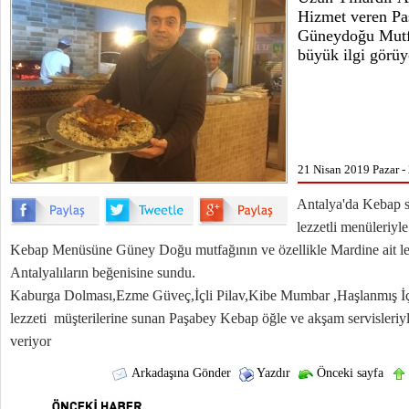
Hizmet veren P
Güneydoğu Mutfa
büyük ilgi görüy
21 Nisan 2019 Pazar -
Antalya'da Kebap se
lezzetli menüleriyl
Kebap Menüsüne Güney Doğu mutfağının ve özellikle Mardine ait lez
Antalyalıların beğenisine sundu.
Kaburga Dolması,Ezme Güveç,İçli Pilav,Kibe Mumbar ,Haşlanmış İçl
lezzeti müşterilerine sunan Paşabey Kebap öğle ve akşam servisleriyl
veriyor
Arkadaşına Gönder
Yazdır
Önceki sayfa