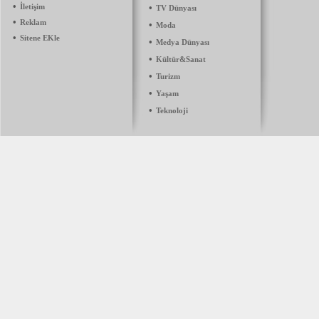
•
İletişim
•
TV Dünyası
•
Reklam
•
Moda
•
Sitene EKle
•
Medya Dünyası
•
Kültür&Sanat
•
Turizm
•
Yaşam
•
Teknoloji