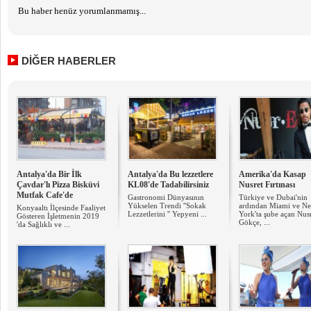
Bu haber henüz yorumlanmamış...
DİĞER HABERLER
Antalya'da Bir İlk
Antalya'da Bu lezzetlere
Amerika'da Kasap
Çavdar'lı Pizza Bisküvi
KL08'de Tadabilirsiniz
Nusret Fırtınası
Mutfak Cafe'de
Gastronomi Dünyasının
Türkiye ve Dubai'nin
Yükselen Trendi ''Sokak
ardından Miami ve N
Konyaaltı İlçesinde Faaliyet
Lezzetlerini '' Yepyeni ...
York'ta şube açan Nus
Gösteren İşletmenin 2019
Gökçe, ...
'da Sağlıklı ve ...