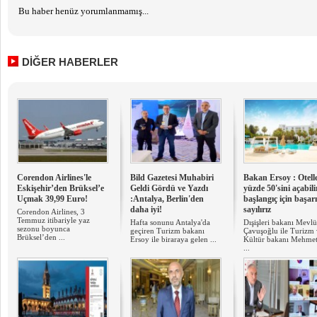
Bu haber henüz yorumlanmamış...
DİĞER HABERLER
Corendon Airlines'le
Bild Gazetesi Muhabiri
Bakan Ersoy : Otell
Eskişehir’den Brüksel’e
Geldi Gördü ve Yazdı
yüzde 50'sini açabil
Uçmak 39,99 Euro!
:Antalya, Berlin'den
başlangıç için başarı
daha iyi!
sayılırız
Corendon Airlines, 3
Temmuz itibariyle yaz
Hafta sonunu Antalya'da
Dışişleri bakanı Mevlü
sezonu boyunca
geçiren Turizm bakanı
Çavuşoğlu ile Turizm
Brüksel’den ...
Ersoy ile biraraya gelen ...
Kültür bakanı Mehmet
...