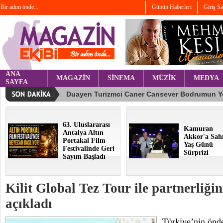
Bir adım önde...
Günün Haberleri
Giriş S
ANA
MAGAZİN
SİNEMA
MÜZİK
MEDYA
SAYFA
63. Uluslararası
Kamuran
Antalya Altın
Akkor'a Sah
Portakal Film
Yaş Günü
Festivalinde Geri
Sürprizi
Sayım Başladı
Kilit Global Tez Tour ile partnerliğini
açıkladı
Türkiye’nin önde