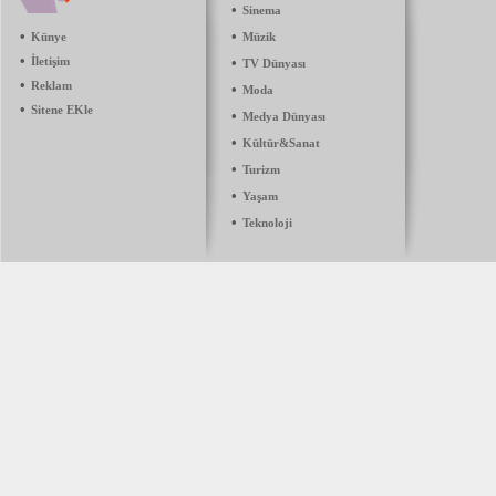
•
Sinema
•
•
Künye
Müzik
•
İletişim
•
TV Dünyası
•
Reklam
•
Moda
•
Sitene EKle
•
Medya Dünyası
•
Kültür&Sanat
•
Turizm
•
Yaşam
•
Teknoloji