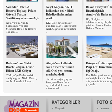
Swandor Hotels &
Neşet Koçkar, KKTC
Bakan Ersoy 60 Ülk
Resorts Topkapı Palace
halkından özür diledi:
Büyükelçisiyle
Güvenli Turizm
Belediye ihalesinden
Antalya'da Buluşac
Sertifikasıyla Sezonu Açtı
çekildi
Büyükelçilerle
telekonferans yoluyla
Antalya’nın Kundu
KKTC'ye giriş çıkışları
görüşen bakan Turiz
bölgesinde yer alan
gündem olan Türkiye’deki
Bakanı Mehmet ...
Swandor Hotels & Resorts
ANEX Şirketinin yönetim
Topkapı ...
...
Bodrum’dan Nikki
Alaçatı’nın kalbinde
Dünyaca Ünlü Kapu
Beach Gidiyor, Yerine
saklı bir cennet sunan
Plajı Yeni Düzenleme
Hilton LXR Geliyor
Alâ Otel, yeni sezona
ilgi Odağı.
merhaba dedi.
Türkiye'ye Bodrum'daki
Kaş Belediyesince, sal
oteliyle giren Nikki Beach,
nedeniyle kapalı olan
Tarihi ve doğal yapısını
ani bir kararla ülkeden ...
dünyaca ünlü Kaputaş
koruyan Alaçatı’nın
plajında ...
ayrıcalıklı dokusuna
mükemmel ...
•
•
Magazin
deneme