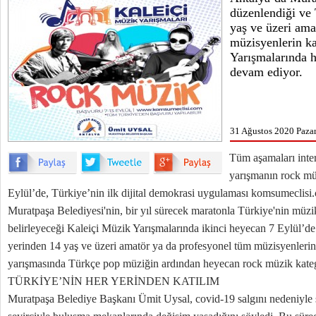
düzenlendiği ve 
yaş ve üzeri ama
müzisyenlerin ka
Yarışmalarında 
devam ediyor.
31 Ağustos 2020 Pazar
Tüm aşamaları inte
yarışmanın rock müz
Eylül’de, Türkiye’nin ilk dijital demokrasi uygulaması komsumeclisi
Muratpaşa Belediyesi'nin, bir yıl sürecek maratonla Türkiye'nin müzik
belirleyeceği Kaleiçi Müzik Yarışmalarında ikinci heyecan 7 Eylül’de
yerinden 14 yaş ve üzeri amatör ya da profesyonel tüm müzisyenlerin
yarışmasında Türkçe pop müziğin ardından heyecan rock müzik kate
TÜRKİYE’NİN HER YERİNDEN KATILIM
Muratpaşa Belediye Başkanı Ümit Uysal, covid-19 salgını nedeniyle s