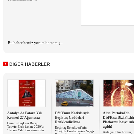
Bu haber henüz yorumlanmamış...
DİĞER HABERLER
Antalya'da Patara Yılı
DYO'nun Katkılarıyla
Altın Portakal'da
Konseri 27 Ağustosta
Beşiktaş Caddeleri
Dizi/Kısa Dizi Pitch
Renklendiriliyor
Platformu başvurul
Cumhurbaşkanı Recep
açıldı!
Tayyip Erdoğan'ın 2020'yi
Beşiktaş Belediyesi’nin
"Patara Yılı" ilan etmesinin
‘’Sağlık Emekçilerine Saygı
Antalya Film Forum,
...