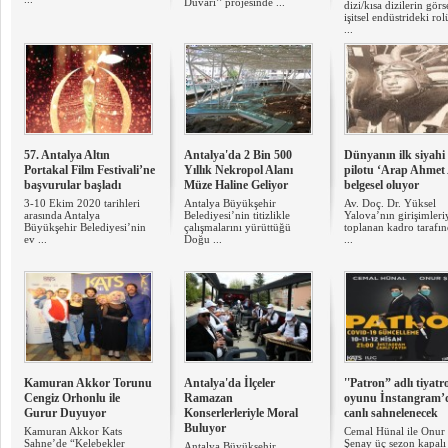
Duvarı’’ projesinde ...
dizi/kısa dizilerin görs
işitsel endüstrideki ro
...
57. Antalya Altın
Antalya'da 2 Bin 500
Dünyanın ilk siyahi
Portakal Film Festivali’ne
Yıllık Nekropol Alanı
pilotu ‘Arap Ahmet 
başvurular başladı
Müze Haline Geliyor
belgesel oluyor
3-10 Ekim 2020 tarihleri
Antalya Büyükşehir
Av. Doç. Dr. Yüksel
arasında Antalya
Belediyesi’nin titizlikle
Yalova’nın girişimleri
Büyükşehir Belediyesi’nin
çalışmalarını yürüttüğü
toplanan kadro tarafı
ev ...
Doğu ...
...
Kamuran Akkor Torunu
Antalya'da İlçeler
''Patron” adlı tiyatr
Cengiz Orhonlu ile
Ramazan
oyunu İnstangram’
Gurur Duyuyor
Konserlerleriyle Moral
canlı sahnelenecek
Buluyor
Kamuran Akkor Kats
Cemal Hünal ile Onur
Sahne’de “Kelebekler
Şenay üç sezon kapalı
Antalya Büyükşehir