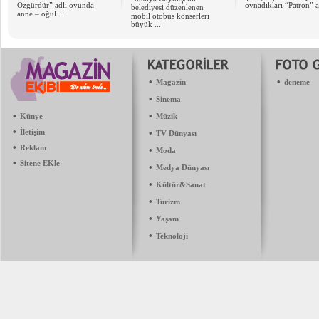
Özgürdür” adlı oyunda
oynadıkları “Patron” ad
belediyesi düzenlenen
anne – oğul ...
mobil otobüs konserleri
büyük ...
•
•
Magazin
deneme
•
Sinema
•
•
Künye
Müzik
•
İletişim
•
TV Dünyası
•
Reklam
•
Moda
•
Sitene EKle
•
Medya Dünyası
•
Kültür&Sanat
•
Turizm
•
Yaşam
•
Teknoloji