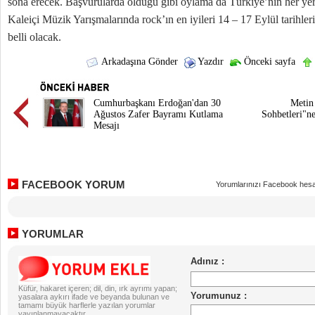
sona erecek. Başvurularda olduğu gibi oylama da Türkiye’nin her yer
Kaleiçi Müzik Yarışmalarında rock’ın en iyileri 14 – 17 Eylül tarihle
belli olacak.
Arkadaşına Gönder
Yazdır
Önceki sayfa
Cumhurbaşkanı Erdoğan'dan 30
Metin 
Ağustos Zafer Bayramı Kutlama
Sohbetleri"n
Mesajı
FACEBOOK YORUM
Yorumlarınızı Facebook hesa
YORUMLAR
Küfür, hakaret içeren; dil, din, ırk ayrımı yapan;
yasalara aykırı ifade ve beyanda bulunan ve
tamamı büyük harflerle yazılan yorumlar
yayınlanmayacaktır.