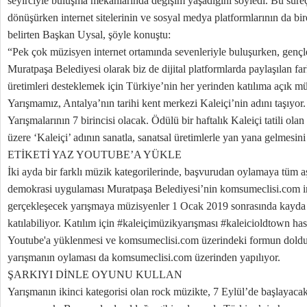
seyirciyle buluşma mekanlarında değişim yaşadığını söyledi. Bu süreç
dönüşürken internet sitelerinin ve sosyal medya platformlarının da bir
belirten Başkan Uysal, şöyle konuştu:
“Pek çok müzisyen internet ortamında sevenleriyle buluşurken, gençler
Muratpaşa Belediyesi olarak biz de dijital platformlarda paylaşılan fa
üretimleri desteklemek için Türkiye’nin her yerinden katılıma açık m
Yarışmamız, Antalya’nın tarihi kent merkezi Kaleiçi’nin adını taşıyor
Yarışmalarının 7 birincisi olacak. Ödülü bir haftalık Kaleiçi tatili ol
üzere ‘Kaleiçi’ adının sanatla, sanatsal üretimlerle yan yana gelmesi
ETİKETİ YAZ YOUTUBE’A YÜKLE
İki ayda bir farklı müzik kategorilerinde, başvurudan oylamaya tüm aş
demokrasi uygulaması Muratpaşa Belediyesi’nin komsumeclisi.com int
gerçekleşecek yarışmaya müzisyenler 1 Ocak 2019 sonrasında kayda a
katılabiliyor. Katılım için #kaleiçimüzikyarışması #kaleicioldtown has
Youtube'a yüklenmesi ve komsumeclisi.com üzerindeki formun doldur
yarışmanın oylaması da komsumeclisi.com üzerinden yapılıyor.
ŞARKIYI DİNLE OYUNU KULLAN
Yarışmanın ikinci kategorisi olan rock müzikte, 7 Eylül’de başlayac