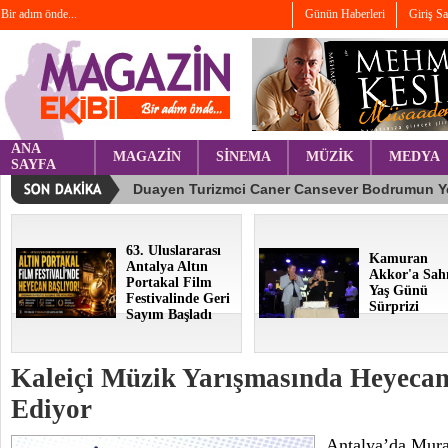
Bir adım önde...
Günün Haberleri
Giriş S
ANA
MAGAZİN
SİNEMA
MÜZİK
MEDYA
SAYFA
63. Uluslararası
Kamuran
Antalya Altın
Akkor'a Sah
Portakal Film
Yaş Günü
Festivalinde Geri
Sürprizi
Sayım Başladı
Kaleiçi Müzik Yarışmasında Heyeca
Ediyor
Antalya’da Mura