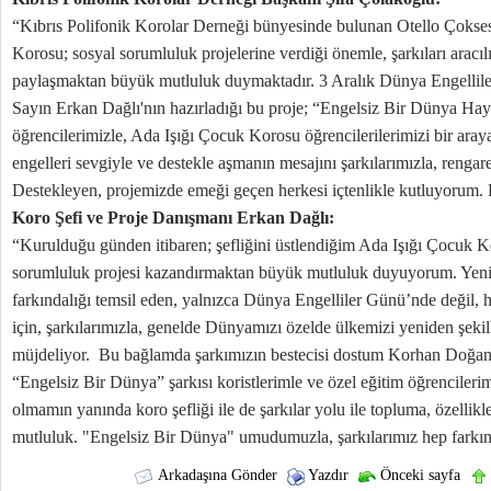
“Kıbrıs Polifonik Korolar Derneği bünyesinde bulunan Otello Çokse
Korosu; sosyal sorumluluk projelerine verdiği önemle, şarkıları aracılı
paylaşmaktan büyük mutluluk duymaktadır. 3 Aralık Dünya Engelliler
Sayın Erkan Dağlı'nın hazırladığı bu proje; “Engelsiz Bir Dünya Hayal
öğrencilerimizle, Ada Işığı Çocuk Korosu öğrencilerilerimizi bir araya
engelleri sevgiyle ve destekle aşmanın mesajını şarkılarımızla, rengar
Destekleyen, projemizde emeği geçen herkesi içtenlikle kutluyorum. E
Koro Şefi ve Proje Danışmanı Erkan Dağlı:
“Kurulduğu günden itibaren; şefliğini üstlendiğim Ada Işığı Çocuk K
sorumluluk projesi kazandırmaktan büyük mutluluk duyuyorum. Yeni p
farkındalığı temsil eden, yalnızca Dünya Engelliler Günü’nde değil,
için, şarkılarımızla, genelde Dünyamızı özelde ülkemizi yeniden şekill
müjdeliyor. Bu bağlamda şarkımızın bestecisi dostum Korhan Doğan
“Engelsiz Bir Dünya” şarkısı koristlerimle ve özel eğitim öğrenciler
olmamın yanında koro şefliği ile de şarkılar yolu ile topluma, özellik
mutluluk. "Engelsiz Bir Dünya" umudumuzla, şarkılarımız hep farkınd
Arkadaşına Gönder
Yazdır
Önceki sayfa