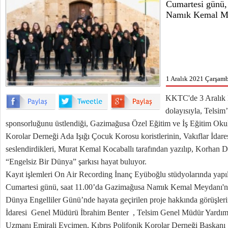
Cumartesi günü,
Namık Kemal Me
1 Aralık 2021 Çarşamb
KKTC'de 3 Aralık 
dolayısıyla, Telsim’
sponsorluğunu üstlendiği, Gazimağusa Özel Eğitim ve İş Eğitim Okulu
Korolar Derneği Ada Işığı Çocuk Korosu koristlerinin, Vakıflar İdar
seslendirdikleri, Murat Kemal Kocaballı tarafından yazılıp, Korhan 
“Engelsiz Bir Dünya” şarkısı hayat buluyor.
Kayıt işlemleri On Air Recording İnanç Eyüboğlu stüdyolarında yapıl
Cumartesi günü, saat 11.00’da Gazimağusa Namık Kemal Meydanı'n
Dünya Engelliler Günü’nde hayata geçirilen proje hakkında görüşlerin
İdaresi Genel Müdürü İbrahim Benter , Telsim Genel Müdür Yardımc
Uzmanı Emirali Evcimen, Kıbrıs Polifonik Korolar Derneği Başkanı 