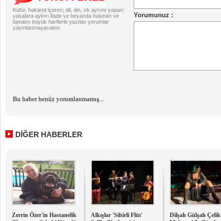
Küfür, hakaret içeren; dil, din, ırk ayrımı yapan;
yasalara aykırı ifade ve beyanda bulunan ve
tamamı büyük harflerle yazılan yorumlar
yayınlanmayacaktır.
Bu haber henüz yorumlanmamış...
DİĞER HABERLER
Zerrin Özer'in Hastanelik
Alkışlar 'Sihirli Flüt'
Dilşah Gülşah Çelik 