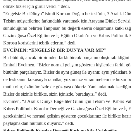
olmak bizler için gurur verici.” dedi.
“Engelsiz Bir Dünya” isimli Korhan Doğan bestesi’nin, 3 Aralık Düny
Telsim müşterilerine farkındalık yaratmak için Arayana Dinlet Servis
sunulduğunu belirten Tanpınar, bu değerli eserin oluşumuna katkı sağl
Gazimağusa Özel Eğitim ve İş Eğitim Okulu’nu ve Kıbrıs Polifonik 
Korosu koristlerini tebrik ederim.” dedi.
EVCİMEN: “ENGELSİZ BİR DÜNYA VAR MI?”
Bir bütünü, ancak birbirinden farklı birçok parçanın oluşturabildiği
Emirali Evcimen, “Bizler normal gelişim gösteren kişilerden farklı gö
bütünün parçalarıyız. Bizler de aynı güneş ile uyanır, aynı yıldızlara 
de feslikanın kokusuyla rahatlar, yüzümüze vuran meltem ile huzur bu
mutlu olur, üzüntümüzde de göz yaşı dökeriz. Yani anlatmak istediğim
Bizler de sizinle birlikte, sizin içinizde, buradayız.” dedi.
Evcimen, “3 Aralık Dünya Engelliler Günü için Telsim ve Kıbrıs Vak
Kıbrıs Polifonik Korolar Derneği ve Gazimağusa Özel Eğitim ve İş E
gereksinimli ve normal gelişim gösteren çocuklarımız ile birlikte hazırl
paylaşmaktan mutluluk duyarız.” dedi.
Kıbrıs Polifonik Korolar Derneği Başkanı Şifa Çolakoğlu: