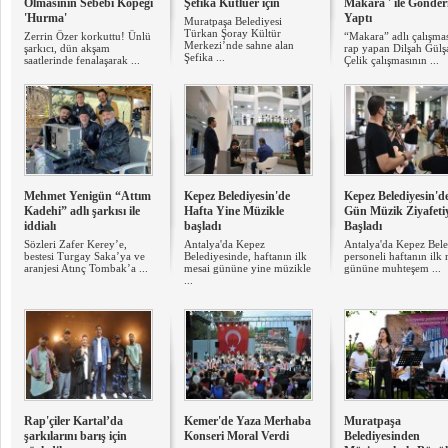
Olmasının Sebebi Köpeği
Şefika Kutluer için
Makara ' ile Gönde
'Hurma'
Yaptı
Muratpaşa Belediyesi
Türkan Şoray Kültür
Zerrin Özer korkuttu! Ünlü
“Makara” adlı çalışma
Merkezi’nde sahne alan
şarkıcı, dün akşam
rap yapan Dilşah Gülş
Şefika ...
saatlerinde fenalaşarak ...
Çelik çalışmasının ...
Mehmet Yenigün “Attım
Kepez Belediyesin'de
Kepez Belediyesin'd
Kadehi” adlı şarkısı ile
Hafta Yine Müzikle
Gün Müzik Ziyafeti
iddialı
başladı
Başladı
Sözleri Zafer Kerey’e,
Antalya'da Kepez
Antalya'da Kepez Bel
bestesi Turgay Saka’ya ve
Belediyesinde, haftanın ilk
personeli haftanın ilk
aranjesi Atınç Tombak’a ...
mesai gününe yine müzikle
gününe muhteşem ...
...
Rap'çiler Kartal’da
Kemer'de Yaza Merhaba
Muratpaşa
şarkılarını barış için
Konseri Moral Verdi
Belediyesinden