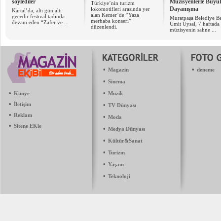
söylediler
Müzisyenlerle Büyü
Türkiye’nin turizm
Dayanışma
lokomotifleri arasında yer
Kartal’da, altı gün altı
alan Kemer’de “Yaza
gecedir festival tadında
Muratpaşa Belediye B
merhaba konseri”
devam eden “Zafer ve ...
Ümit Uysal, 7 haftada
düzenlendi.
müzisyenin sahne ...
•
•
Magazin
deneme
•
Sinema
•
•
Künye
Müzik
•
İletişim
•
TV Dünyası
•
Reklam
•
Moda
•
Sitene EKle
•
Medya Dünyası
•
Kültür&Sanat
•
Turizm
•
Yaşam
•
Teknoloji