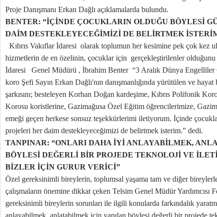
Proje Danışmanı Erkan Dağlı açıklamalarda bulundu.
BENTER: “İÇİNDE ÇOCUKLARIN OLDUĞU BÖYLESİ G
DAİM DESTEKLEYECEĞİMİZİ DE BELİRTMEK İSTERİ
Kıbrıs Vakıflar İdaresi olarak toplumun her kesimine pek çok kez ul
hizmetlerin de en özelinin, çocuklar için gerçekleştirilenler olduğunu
İdaresi Genel Müdürü , İbrahim Benter “3 Aralık Dünya Engelliler G
koro Şefi Sayın Erkan Dağlı'nın danışmanlığında yürütülen ve hayat
şarkısını; besteleyen Korhan Doğan kardeşime, Kıbrıs Polifonik Kor
Korosu koristlerine, Gazimağusa Özel Eğitim öğrencilerimize, Gazim
emeği geçen herkese sonsuz teşekkürlerimi iletiyorum. İçinde çocukla
projeleri her daim destekleyeceğimizi de belirtmek isterim.” dedi.
TANPINAR: “ONLARI DAHA İYİ ANLAYABİLMEK, ANL
BÖYLESİ DEĞERLİ BİR PROJEDE TEKNOLOJİ VE İLE
BİZLER İÇİN GURUR VERİCİ”
Özel gereksinimli bireylerin, toplumsal yaşama tam ve diğer bireylerle 
çalışmaların önemine dikkat çeken Telsim Genel Müdür Yardımcısı F
gereksinimli bireylerin sorunları ile ilgili konularda farkındalık yarat
anlayabilmek, anlatabilmek için yapılan böylesi değerli bir projede te