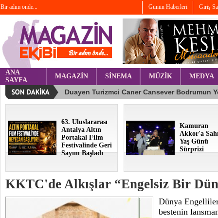
Bir adım önde...
Günün Haberleri
Giriş S
ANA
MAGAZİN
SİNEMA
MÜZİK
MEDYA
SAYFA
63. Uluslararası
Kamuran
Antalya Altın
Akkor'a Sah
Portakal Film
Yaş Günü
Festivalinde Geri
Sürprizi
Sayım Başladı
KKTC'de Alkışlar “Engelsiz Bir Düny
Dünya Engellile
bestenin lansma