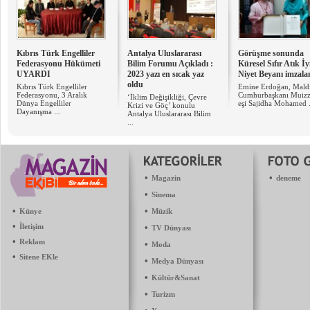
Kıbrıs Türk Engelliler
Antalya Uluslararası
Görüşme sonunda
Federasyonu Hükümeti
Bilim Forumu Açıkladı :
Küresel Sıfır Atık İy
UYARDI
2023 yazı en sıcak yaz
Niyet Beyanı imzala
oldu
Kıbrıs Türk Engelliler
Emine Erdoğan, Maldi
Federasyonu, 3 Aralık
Cumhurbaşkanı Muizz
‘İklim Değişikliği, Çevre
Dünya Engelliler
eşi Sajidha Mohamed .
Krizi ve Göç’ konulu
Dayanışma ...
Antalya Uluslararası Bilim
...
•
•
Magazin
deneme
•
Sinema
•
•
Künye
Müzik
•
İletişim
•
TV Dünyası
•
Reklam
•
Moda
•
Sitene EKle
•
Medya Dünyası
•
Kültür&Sanat
•
Turizm