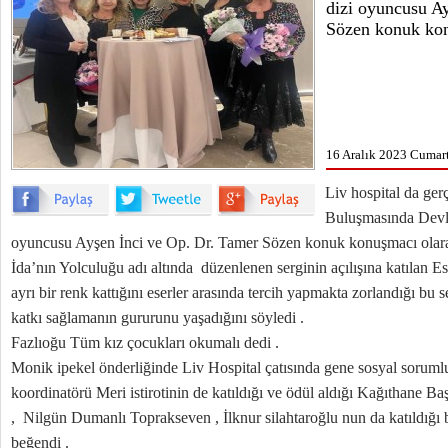
dizi oyuncusu A
Sözen konuk konu
16 Aralık 2023 Cumart
Liv hospital da ger
Buluşmasında Devlet
oyuncusu Ayşen İnci ve Op. Dr. Tamer Sözen konuk konuşmacı olarak ka
İda’nın Yolculuğu adı altında düzenlenen serginin açılışına katılan E
ayrı bir renk kattığını eserler arasında tercih yapmakta zorlandığı bu 
katkı sağlamanın gururunu yaşadığını söyledi .
Fazlıoğu Tüm kız çocukları okumalı dedi .
Monik ipekel önderliğinde Liv Hospital çatısında gene sosyal sorumlu
koordinatörü Meri istirotinin de katıldığı ve ödül aldığı Kağıthane 
, Nilgün Dumanlı Toprakseven , İlknur silahtaroğlu nun da katıldığı b
beğendi .