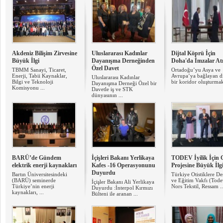
Akdeniz Bilişim Zirvesine
Uluslararası Kadınlar
Dijtal Köprü İçin
Büyük İlgi
Dayanışma Derneğinden
Doha'da İmzalar Atı
Özel Davet
TBMM Sanayi, Ticaret,
Ortadoğu’yu Asya ve
Enerji, Tabii Kaynaklar,
Avrupa’ya bağlayan di
Uluslararası Kadınlar
Bilgi ve Teknoloji
bir koridor oluşturmak
Dayanışma Derneği Özel bir
Komisyonu ...
Davetle iş ve STK
dünyasının ...
BARÜ’de Gündem
İçişleri Bakanı Yerlikaya
TODEV İyilik İçin G
elektrik enerji kaynakları
Kafes -16 Operasyonunu
Projesine Büyük İlg
Duyurdu
Bartın Üniversitesindeki
Türkiye Otistiklere De
(BARÜ) seminerde
ve Eğitim Vakfı (Tode
İçişler Bakanı Ali Yerlikaya
Türkiye’nin enerji
Nors Tekstil, Ressam ..
Duyurdu :İnterpol Kırmızı
kaynakları, ...
Bülteni ile aranan ...