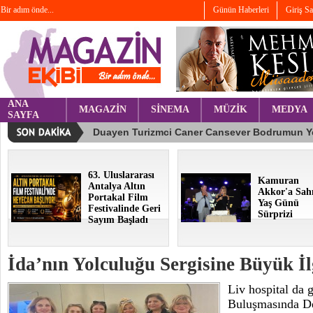
Bir adım önde...
Günün Haberleri
Giriş S
ANA
MAGAZİN
SİNEMA
MÜZİK
MEDYA
SAYFA
63. Uluslararası
Kamuran
Antalya Altın
Akkor'a Sah
Portakal Film
Yaş Günü
Festivalinde Geri
Sürprizi
Sayım Başladı
İda’nın Yolculuğu Sergisine Büyük İl
Liv hospital da 
Buluşmasında Dev