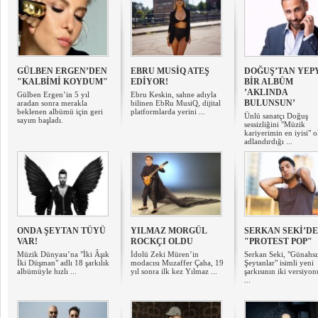
GÜLBEN ERGEN’DEN
EBRU MUSİQ ATEŞ
DOĞUŞ’TAN YEP
"KALBİMİ KOYDUM"
EDİYOR!
BİR ALBÜM
’AKLINDA
Gülben Ergen’in 5 yıl
Ebru Keskin, sahne adıyla
BULUNSUN’
aradan sonra merakla
bilinen EbRu MusiQ, dijital
beklenen albümü için geri
platformlarda yerini ...
Ünlü sanatçı Doğuş
sayım başladı.
sessizliğini "Müzik
kariyerimin en iyisi" o
adlandırdığı ...
ONDA ŞEYTAN TÜYÜ
YILMAZ MORGÜL
SERKAN SEKİ’D
VAR!
ROCKÇI OLDU
"PROTEST POP"
Müzik Dünyası’na "İki Âşık
İdolü Zeki Müren’in
Serkan Seki, "Günahsı
İki Düşman" adlı 18 şarkılık
modacısı Muzaffer Çaha, 19
Şeytanlar" isimli yeni
albümüyle hızlı ...
yıl sonra ilk kez Yılmaz ...
şarkısının iki versiyon
...