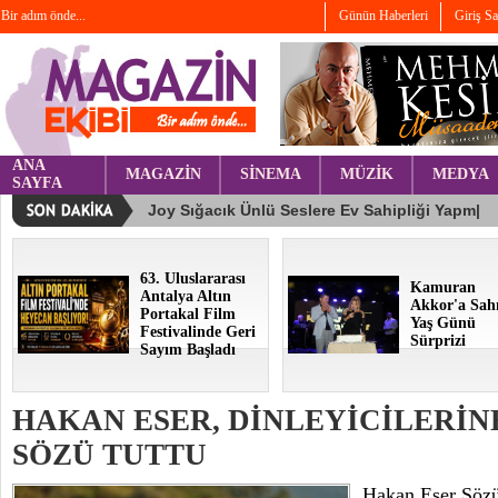
Bir adım önde...
Günün Haberleri
Giriş S
ANA
MAGAZİN
SİNEMA
MÜZİK
MEDYA
SAYFA
63. Uluslararası
Kamuran
Antalya Altın
Akkor'a Sah
Portakal Film
Yaş Günü
Festivalinde Geri
Sürprizi
Sayım Başladı
HAKAN ESER, DİNLEYİCİLERİN
SÖZÜ TUTTU
Hakan Eser Söz