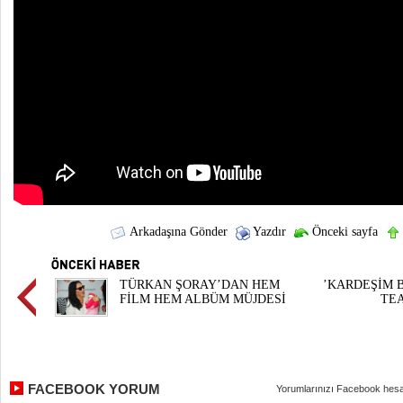
Arkadaşına Gönder
Yazdır
Önceki sayfa
TÜRKAN ŞORAY’DAN HEM
’KARDEŞİM B
FİLM HEM ALBÜM MÜJDESİ
TEA
FACEBOOK YORUM
Yorumlarınızı Facebook hesa