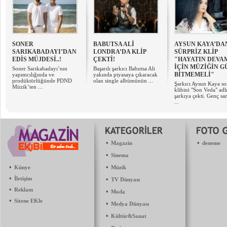
SONER
BABUTSA ALİ
AYSUN KAYA’DA
SARIKABADAYI’DAN
LONDRA’DA KLİP
SÜRPRİZ KLİP
EDİS MÜJDESİ..!
ÇEKTİ!
"HAYATIN DEVA
İÇİN MÜZİĞİN G
Soner Sarıkabadayı’nın
Başarılı şarkıcı Babutsa Ali
BİTMEMELİ"
yapımcılığında ve
yakında piyasaya çıkaracak
prodüktörlüğünde PDND
olan single albümünün ...
Şarkıcı Aysun Kaya s
Müzik’ten ...
klibini "Son Veda" adl
şarkıya çekti. Genç san
...
•
•
Magazin
deneme
•
Sinema
•
•
Künye
Müzik
•
İletişim
•
TV Dünyası
•
Reklam
•
Moda
•
Sitene EKle
•
Medya Dünyası
•
Kültür&Sanat