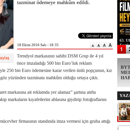
tazminat ödemeye mahkûm edildi.
63. U
18 Ekim 2016 Salı - 18:35
Festi
Trendyol markasının sahibi DSM Grup ile 4 yıl
önce imzaladığı 500 bin Euro’luk reklam
BY
iyle 250 bin Euro ödemesine karar verilen ünlü popçunun, kız
ME
kgöz yüzünden tazminata mahkûm olduğu ortaya çıktı.
HA
ret markasına ait reklamda yer alamaz” şartına atıfta
YAZ
p markaların kıyafetlerini ablasına giydirip fotoğraflarını
ücevher firmasının standında imza vermesi için gruba attığı