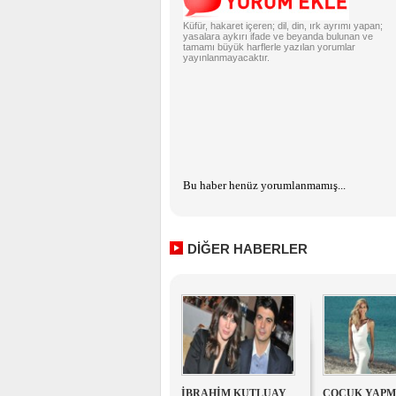
Küfür, hakaret içeren; dil, din, ırk ayrımı yapan;
yasalara aykırı ifade ve beyanda bulunan ve
tamamı büyük harflerle yazılan yorumlar
yayınlanmayacaktır.
Bu haber henüz yorumlanmamış...
DİĞER HABERLER
İBRAHİM KUTLUAY
ÇOCUK YAP