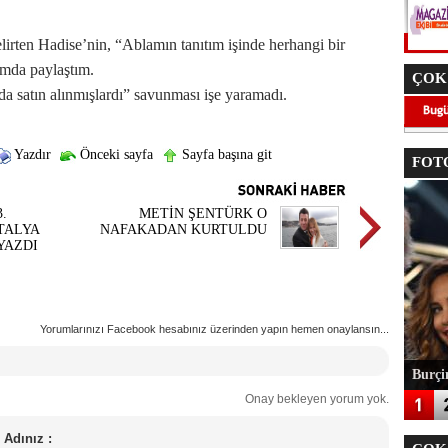
elirten Hadise’nin, “Ablamın tanıtım işinde herhangi bir
umda paylaştım.
ÇOK
da satın alınmışlardı” savunması işe yaramadı.
Yazdır
Önceki sayfa
Sayfa başına git
FOTO
.
METİN ŞENTÜRK O
TALYA
NAFAKADAN KURTULDU
 YAZDI
Yorumlarınızı Facebook hesabınız üzerinden yapın hemen onaylansın...
Burçin
Onay bekleyen yorum yok.