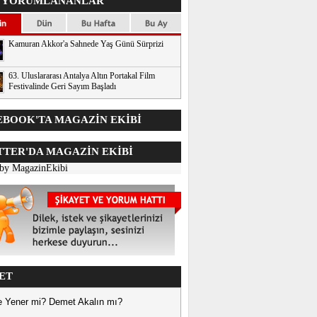
 YORUMLANANLAR
Kamuran Akkor'a Sahnede Yaş Günü Sürprizi
63. Uluslararası Antalya Altın Portakal Film
Festivalinde Geri Sayım Başladı
BOOK'TA MAGAZİN EKİBİ
TER'DA
MAGAZİN EKİBİ
 by MagazinEkibi
ET
 Yener mi? Demet Akalın mı?