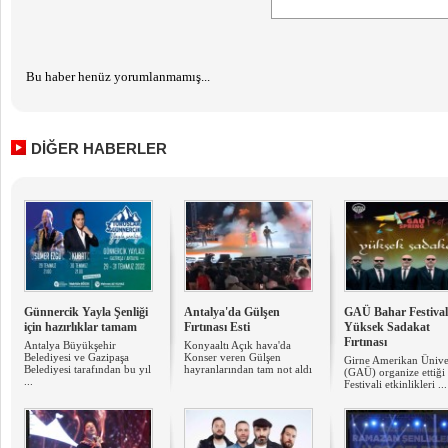
Bu haber henüz yorumlanmamış...
DİĞER HABERLER
Günnercik Yayla Şenliği
Antalya'da Gülşen
GAÜ Bahar Festival
için hazırlıklar tamam
Fırtınası Esti
Yüksek Sadakat
Fırtınası
Antalya Büyükşehir
Konyaaltı Açık hava'da
Belediyesi ve Gazipaşa
Konser veren Gülşen
Girne Amerikan Üniver
Belediyesi tarafından bu yıl
hayranlarından tam not aldı
(GAÜ) organize ettiği
...
Festivali etkinlikleri ...