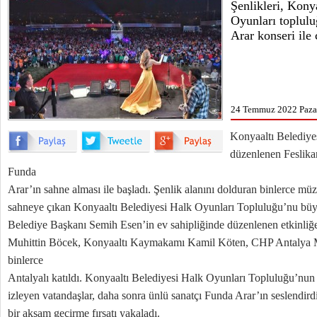
Şenlikleri, Kony
Oyunları toplulu
Arar konseri ile 
24 Temmuz 2022 Pazar
Konyaaltı Belediyes
düzenlenen Feslikan
Funda
Arar’ın sahne alması ile başladı. Şenlik alanını dolduran binlerce mü
sahneye çıkan Konyaaltı Belediyesi Halk Oyunları Topluluğu’nu büyü
Belediye Başkanı Semih Esen’in ev sahipliğinde düzenlenen etkinliğ
Muhittin Böcek, Konyaaltı Kaymakamı Kamil Köten, CHP Antalya Mi
binlerce
Antalyalı katıldı. Konyaaltı Belediyesi Halk Oyunları Topluluğu’nun y
izleyen vatandaşlar, daha sonra ünlü sanatçı Funda Arar’ın seslendirdiğ
bir akşam geçirme fırsatı yakaladı.