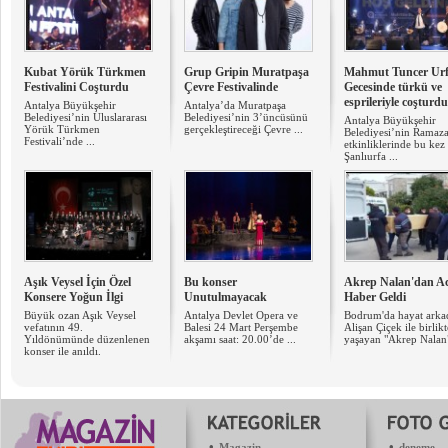
Kubat Yörük Türkmen
Grup Gripin Muratpaşa
Mahmut Tuncer Ur
Festivalini Coşturdu
Çevre Festivalinde
Gecesinde türkü ve
esprileriyle coşturdu
Antalya Büyükşehir
Antalya’da Muratpaşa
Belediyesi’nin Uluslararası
Belediyesi’nin 3’üncüsünü
Antalya Büyükşehir
Yörük Türkmen
gerçekleştireceği Çevre ...
Belediyesi’nin Ramaz
Festivali’nde ...
etkinliklerinde bu kez
Şanlıurfa ...
Aşık Veysel İçin Özel
Bu konser
Akrep Nalan'dan Ac
Konsere Yoğun İlgi
Unutulmayacak
Haber Geldi
Büyük ozan Aşık Veysel
Antalya Devlet Opera ve
Bodrum'da hayat arka
vefatının 49.
Balesi 24 Mart Perşembe
Alişan Çiçek ile birlikt
Yıldönümünde düzenlenen
akşamı saat: 20.00’de ...
yaşayan "Akrep Nalan"
konser ile anıldı.
•
•
Magazin
deneme