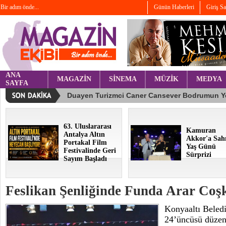
Bir adım önde...
Günün Haberleri
Giriş S
ANA
MAGAZİN
SİNEMA
MÜZİK
MEDYA
SAYFA
63. Uluslararası
Kamuran
Antalya Altın
Akkor'a Sah
Portakal Film
Yaş Günü
Festivalinde Geri
Sürprizi
Sayım Başladı
Feslikan Şenliğinde Funda Arar Coş
Konyaaltı Beledi
24’üncüsü düzen