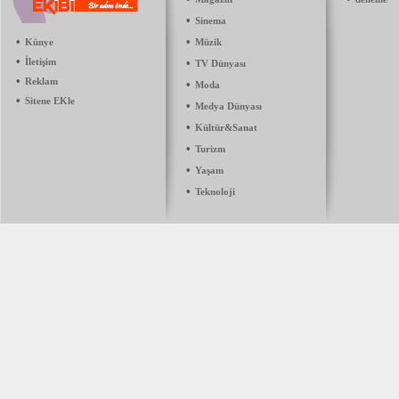
•
Sinema
•
•
Künye
Müzik
•
İletişim
•
TV Dünyası
•
Reklam
•
Moda
•
Sitene EKle
•
Medya Dünyası
•
Kültür&Sanat
•
Turizm
•
Yaşam
•
Teknoloji