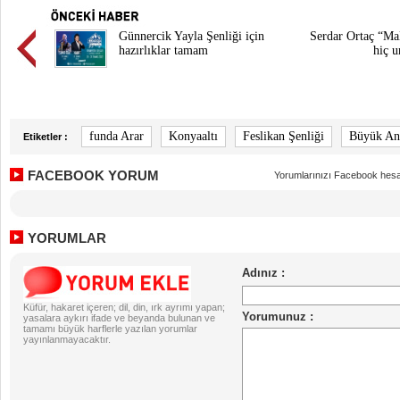
Günnercik Yayla Şenliği için
Serdar Ortaç “Ma
hazırlıklar tamam
hiç 
funda Arar
Konyaaltı
Feslikan Şenliği
Büyük Ant
Etiketler :
FACEBOOK YORUM
Yorumlarınızı Facebook hesa
YORUMLAR
Küfür, hakaret içeren; dil, din, ırk ayrımı yapan;
yasalara aykırı ifade ve beyanda bulunan ve
tamamı büyük harflerle yazılan yorumlar
yayınlanmayacaktır.