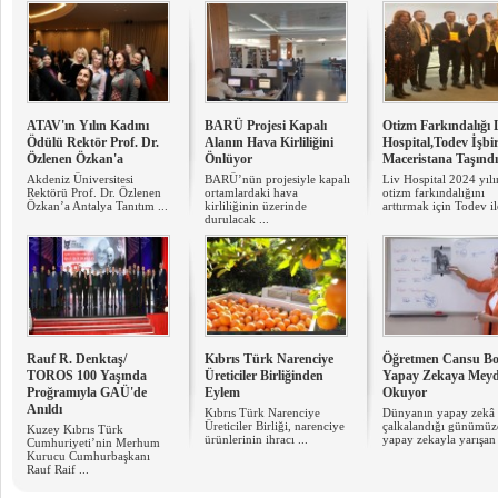
ATAV'ın Yılın Kadını
BARÜ Projesi Kapalı
Otizm Farkındalığı 
Ödülü Rektör Prof. Dr.
Alanın Hava Kirliliğini
Hospital,Todev İşbir
Özlenen Özkan'a
Önlüyor
Maceristana Taşındı
Akdeniz Üniversitesi
BARÜ’nün projesiyle kapalı
Liv Hospital 2024 yıl
Rektörü Prof. Dr. Özlenen
ortamlardaki hava
otizm farkındalığını
Özkan’a Antalya Tanıtım ...
kirliliğinin üzerinde
arttırmak için Todev ile
durulacak ...
Rauf R. Denktaş/
Kıbrıs Türk Narenciye
Öğretmen Cansu Bo
TOROS 100 Yaşında
Üreticiler Birliğinden
Yapay Zekaya Mey
Proğramıyla GAÜ'de
Eylem
Okuyor
Anıldı
Kıbrıs Türk Narenciye
Dünyanın yapay zekâ 
Üreticiler Birliği, narenciye
çalkalandığı günümüz
Kuzey Kıbrıs Türk
ürünlerinin ihracı ...
yapay zekayla yarışan b
Cumhuriyeti’nin Merhum
Kurucu Cumhurbaşkanı
Rauf Raif ...