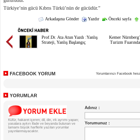
gururudur.
Türkiye’nin gücü Kıbrıs Türkü’nün de gücüdür.”
Arkadaşına Gönder
Yazdır
Önceki sayfa
Prof.Dr. Ata Atun Yazdı :Yanlış
Kemer Nürnberg’d
Strateji, Yanlış Başlangıç
Turizm Fuarında
FACEBOOK YORUM
Yorumlarınızı Facebook hesa
YORUMLAR
Küfür, hakaret içeren; dil, din, ırk ayrımı yapan;
yasalara aykırı ifade ve beyanda bulunan ve
tamamı büyük harflerle yazılan yorumlar
yayınlanmayacaktır.