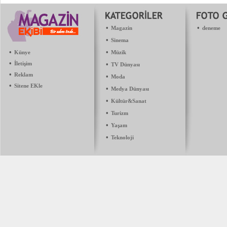
•
•
Magazin
deneme
•
Sinema
•
•
Künye
Müzik
•
İletişim
•
TV Dünyası
•
Reklam
•
Moda
•
Sitene EKle
•
Medya Dünyası
•
Kültür&Sanat
•
Turizm
•
Yaşam
•
Teknoloji