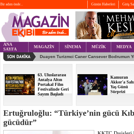
Bir adım önde...
Günün Haberleri
Giriş S
ANA
MAGAZİN
SİNEMA
MÜZİK
MEDYA
SAYFA
63. Uluslararası
Kamuran
Antalya Altın
Akkor'a Sah
Portakal Film
Yaş Günü
Festivalinde Geri
Sürprizi
Sayım Başladı
Ertuğruloğlu: “Türkiye’nin gücü Kı
gücüdür”
KKTC Dışişleri 