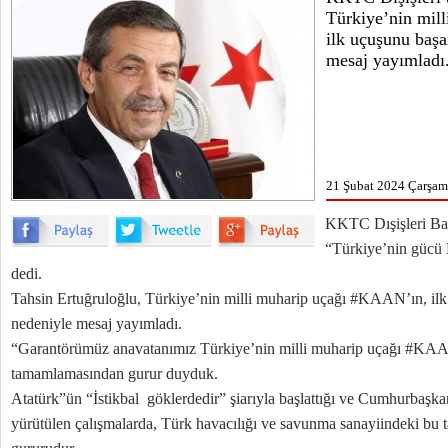
Türkiye’nin mil
ilk uçuşunu baş
mesaj yayımladı
21 Şubat 2024 Çarşam
KKTC Dışişleri Bak
“Türkiye’nin gücü 
dedi.
Tahsin Ertuğruloğlu, Türkiye’nin milli muharip uçağı #KAAN’ın, il
nedeniyle mesaj yayımladı.
“Garantörümüz anavatanımız Türkiye’nin milli muharip uçağı #KAAN
tamamlamasından gurur duyduk.
Atatürk”ün “İstikbal göklerdedir” şiarıyla başlattığı ve Cumhurbaşka
yürütülen çalışmalarda, Türk havacılığı ve savunma sanayiindeki bu ta