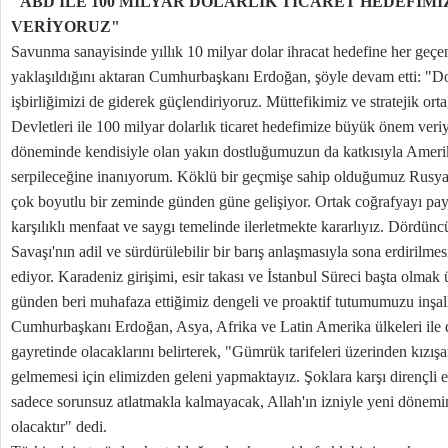
"ABD İLE 100 MİLYAR DOLARLIK TİCARET HEDEFİM
VERİYORUZ"
Savunma sanayisinde yıllık 10 milyar dolar ihracat hedefine her geçe
yaklaşıldığını aktaran Cumhurbaşkanı Erdoğan, şöyle devam etti: "D
işbirliğimizi de giderek güçlendiriyoruz. Müttefikimiz ve stratejik or
Devletleri ile 100 milyar dolarlık ticaret hedefimize büyük önem ver
döneminde kendisiyle olan yakın dostluğumuzun da katkısıyla Amerika
serpileceğine inanıyorum. Köklü bir geçmişe sahip olduğumuz Rusya F
çok boyutlu bir zeminde günden güne gelişiyor. Ortak coğrafyayı payl
karşılıklı menfaat ve saygı temelinde ilerletmekte kararlıyız. Dördü
Savaşı'nın adil ve sürdürülebilir bir barış anlaşmasıyla sona erdiril
ediyor. Karadeniz girişimi, esir takası ve İstanbul Süreci başta olmak 
günden beri muhafaza ettiğimiz dengeli ve proaktif tutumumuzu inşall
Cumhurbaşkanı Erdoğan, Asya, Afrika ve Latin Amerika ülkeleri ile de 
gayretinde olacaklarını belirterek, "Gümrük tarifeleri üzerinden kızışan
gelmemesi için elimizden geleni yapmaktayız. Şoklara karşı dirençli 
sadece sorunsuz atlatmakla kalmayacak, Allah'ın izniyle yeni dönemi
olacaktır" dedi.