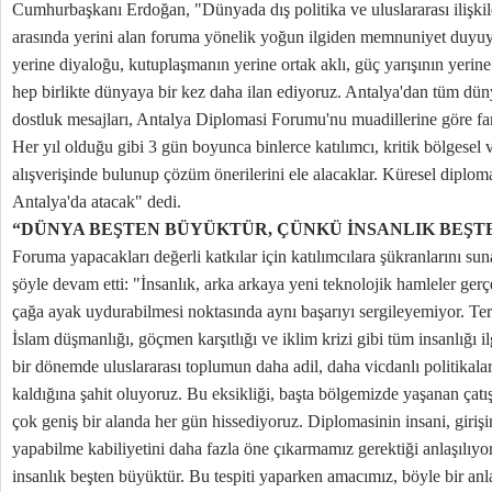
Cumhurbaşkanı Erdoğan, "Dünyada dış politika ve uluslararası ilişkile
arasında yerini alan foruma yönelik yoğun ilgiden memnuniyet duyu
yerine diyaloğu, kutuplaşmanın yerine ortak aklı, güç yarışının yerine 
hep birlikte dünyaya bir kez daha ilan ediyoruz. Antalya'dan tüm dün
dostluk mesajları, Antalya Diplomasi Forumu'nu muadillerine göre far
Her yıl olduğu gibi 3 gün boyunca binlerce katılımcı, kritik bölgesel 
alışverişinde bulunup çözüm önerilerini ele alacaklar. Küresel diplom
Antalya'da atacak" dedi.
“DÜNYA BEŞTEN BÜYÜKTÜR, ÇÜNKÜ İNSANLIK BEŞ
Foruma yapacakları değerli katkılar için katılımcılara şükranlarını 
şöyle devam etti: "İnsanlık, arka arkaya yeni teknolojik hamleler gerçe
çağa ayak uydurabilmesi noktasında aynı başarıyı sergileyemiyor. Terör
İslam düşmanlığı, göçmen karşıtlığı ve iklim krizi gibi tüm insanlığı i
bir dönemde uluslararası toplumun daha adil, daha vicdanlı politikalar
kaldığına şahit oluyoruz. Bu eksikliği, başta bölgemizde yaşanan çatı
çok geniş bir alanda her gün hissediyoruz. Diplomasinin insani, giriş
yapabilme kabiliyetini daha fazla öne çıkarmamız gerektiği anlaşılıy
insanlık beşten büyüktür. Bu tespiti yaparken amacımız, böyle bir anl