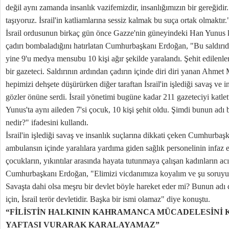
değil aynı zamanda insanlık vazifemizdir, insanlığımızın bir gereğidi
taşıyoruz. İsrail'in katliamlarına sessiz kalmak bu suça ortak olmaktır.
İsrail ordusunun birkaç gün önce Gazze'nin güneyindeki Han Yunus ke
çadırı bombaladığını hatırlatan Cumhurbaşkanı Erdoğan, "Bu saldırıda
yine 9'u medya mensubu 10 kişi ağır şekilde yaralandı. Şehit edilenl
bir gazeteci. Saldırının ardından çadırın içinde diri diri yanan Ahmet
hepimizi dehşete düşürürken diğer taraftan İsrail'in işlediği savaş ve i
gözler önüne serdi. İsrail yönetimi bugüne kadar 211 gazeteciyi katle
Yunus'ta aynı aileden 7'si çocuk, 10 kişi şehit oldu. Şimdi bunun adı
nedir?" ifadesini kullandı.
İsrail'in işlediği savaş ve insanlık suçlarına dikkati çeken Cumhurbaşk
ambulansın içinde yaralılara yardıma giden sağlık personelinin infaz 
çocukların, yıkıntılar arasında hayata tutunmaya çalışan kadınların acım
Cumhurbaşkanı Erdoğan, "Elimizi vicdanımıza koyalım ve şu soruyu 
Savaşta dahi olsa meşru bir devlet böyle hareket eder mi? Bunun adı 
için, İsrail terör devletidir. Başka bir ismi olamaz" diye konuştu.
“FİLİSTİN HALKININ KAHRAMANCA MÜCADELESİNİ K
YAFTASI VURARAK KARALAYAMAZ”