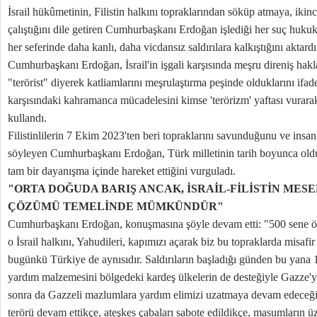
İsrail hükûmetinin, Filistin halkını topraklarından söküp atmaya, ikin
çalıştığını dile getiren Cumhurbaşkanı Erdoğan işlediği her suç hukuk
her seferinde daha kanlı, daha vicdansız saldırılara kalkıştığını aktardı
Cumhurbaşkanı Erdoğan, İsrail'in işgali karşısında meşru direniş haklar
"terörist" diyerek katliamlarını meşrulaştırma peşinde olduklarını ifade
karşısındaki kahramanca mücadelesini kimse 'terörizm' yaftası vurara
kullandı.
Filistinlilerin 7 Ekim 2023'ten beri topraklarını savunduğunu ve insanlı
söyleyen Cumhurbaşkanı Erdoğan, Türk milletinin tarih boyunca olduğ
tam bir dayanışma içinde hareket ettiğini vurguladı.
"ORTA DOĞUDA BARIŞ ANCAK, İSRAİL-FİLİSTİN MESE
ÇÖZÜMÜ TEMELİNDE MÜMKÜNDÜR"
Cumhurbaşkanı Erdoğan, konuşmasına şöyle devam etti: "500 sene ö
o İsrail halkını, Yahudileri, kapımızı açarak biz bu topraklarda misaf
bugünkü Türkiye de aynısıdır. Saldırıların başladığı günden bu yana 
yardım malzemesini bölgedeki kardeş ülkelerin de desteğiyle Gazze'
sonra da Gazzeli mazlumlara yardım elimizi uzatmaya devam edeceğiz.
terörü devam ettikçe, ateşkes çabaları sabote edildikçe, masumların 