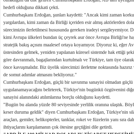
hedefi olduğuna dikkati çekti.
Cumhurbaşkanı Erdoğan, şunları kaydetti: "Ancak kimi zaman korku
yargılardan, kimi zaman da Birliği içeriden esir almış aktörlerden dol
sürecimizin ilerletilmesi hususunda gereken iradeyi sergileyemiyor. 
kimi Avrupa ülkeleri bundan üç çeyrek asır önce Avrupa Birliği'ne hay
stratejik bakış açısını maalesef ortaya koyamıyor. Diyoruz ki, eğer A
üstesinden gelmek, yeniden yapılanan küresel sistemde hak ettiği şeki
göre davranmalı, bagajlarından kurtulmalı ve Türkiye, tam üye olarak 
önce kavuşmalıdır. Biz üyelik sürecimizi ilerletme noktasında hazırız 
de somut adımlar atmasını bekliyoruz."
Cumhurbaşkanı Erdoğan, güçlü bir savunma sanayisi olmadan güçlü bi
uygulanamayacağını belirterek, Türkiye'nin bugünkü özgüvenini diğer
sanayisi alanındaki atılımlarına borçlu olduğunu kaydetti.
"Bugün bu alanda yüzde 80 seviyesinde yerlilik oranına ulaştık. Bö
keser duruma geldik" diyen Cumhurbaşkanı Erdoğan, Türkiye'nin silah
araçları, gemiler, helikopterler, tanklar, roket ve füzelerin yanı sıra 
ihtiyaçlarını karşılamanın çok ötesine geçtiğini dile getirdi.