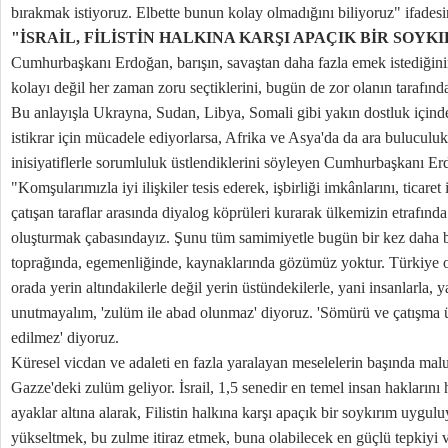
bırakmak istiyoruz. Elbette bunun kolay olmadığını biliyoruz" ifadesi
"İSRAİL, FİLİSTİN HALKINA KARŞI APAÇIK BİR SOY
Cumhurbaşkanı Erdoğan, barışın, savaştan daha fazla emek istediğinin 
kolayı değil her zaman zoru seçtiklerini, bugün de zor olanın tarafınd
Bu anlayışla Ukrayna, Sudan, Libya, Somali gibi yakın dostluk içinde
istikrar için mücadele ediyorlarsa, Afrika ve Asya'da da ara buluculuk 
inisiyatiflerle sorumluluk üstlendiklerini söyleyen Cumhurbaşkanı Erd
"Komşularımızla iyi ilişkiler tesis ederek, işbirliği imkânlarını, ticaret
çatışan taraflar arasında diyalog köprüleri kurarak ülkemizin etrafında
oluşturmak çabasındayız. Şunu tüm samimiyetle bugün bir kez daha b
toprağında, egemenliğinde, kaynaklarında gözümüz yoktur. Türkiye ol
orada yerin altındakilerle değil yerin üstündekilerle, yani insanlarla, 
unutmayalım, 'zulüm ile abad olunmaz' diyoruz. 'Sömürü ve çatışma ü
edilmez' diyoruz.
Küresel vicdan ve adaleti en fazla yaralayan meselelerin başında malu
Gazze'deki zulüm geliyor. İsrail, 1,5 senedir en temel insan haklarını
ayaklar altına alarak, Filistin halkına karşı apaçık bir soykırım uygul
yükseltmek, bu zulme itiraz etmek, buna olabilecek en güçlü tepkiyi