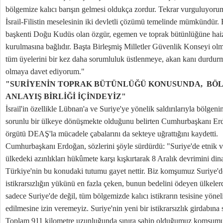
bölgemize kalıcı barışın gelmesi oldukça zordur. Tekrar vurguluyoru
İsrail-Filistin meselesinin iki devletli çözümü temelinde mümkündür. B
başkenti Doğu Kudüs olan özgür, egemen ve toprak bütünlüğüne haiz b
kurulmasına bağlıdır. Başta Birleşmiş Milletler Güvenlik Konseyi ol
tüm üyelerini bir kez daha sorumluluk üstlenmeye, akan kanı durdurma
olmaya davet ediyorum."
"SURİYENİN TOPRAK BÜTÜNLÜĞÜ KONUSUNDA, BÖ
ANLAYIŞ BİRLİĞİ İÇİNDEYİZ"
İsrail'in özellikle Lübnan'a ve Suriye'ye yönelik saldırılarıyla bölgeni
sorunlu bir ülkeye dönüşmekte olduğunu belirten Cumhurbaşkanı Erdoğa
örgütü DEAŞ'la mücadele çabalarını da sekteye uğrattığını kaydetti.
Cumhurbaşkanı Erdoğan, sözlerini şöyle sürdürdü: "Suriye'de etnik ve 
ülkedeki azınlıkları hükûmete karşı kışkırtarak 8 Aralık devrimini din
Türkiye'nin bu konudaki tutumu gayet nettir. Biz komşumuz Suriye'de
istikrarsızlığın yükünü en fazla çeken, bunun bedelini ödeyen ülkelerd
sadece Suriye'de değil, tüm bölgemizde kalıcı istikrarın tesisine yönel
edilmesine izin veremeyiz. Suriye'nin yeni bir istikrarsızlık girdabı
Toplam 911 kilometre uzunluğunda sınıra sahip olduğumuz komşumuz