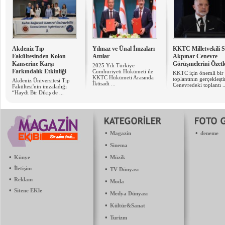
Akdeniz Tıp
Yılmaz ve Ünal İmzaları
KKTC Milletvekili S
Fakültesinden Kolon
Attılar
Akpınar Cenevre
Kanserine Karşı
Görüşmelerini Özetl
2025 Yılı Türkiye
Farkındalık Etkinliği
Cumhuriyeti Hükümeti ile
KKTC için önemli bir
KKTC Hükümeti Arasında
toplantının gerçekleştir
Akdeniz Üniversitesi Tıp
İktisadi ...
Cenevredeki toplantı ..
Fakültesi'nin imzaladığı
“Haydi Bir Dikiş de ...
•
•
Magazin
deneme
•
Sinema
•
•
Künye
Müzik
•
İletişim
•
TV Dünyası
•
Reklam
•
Moda
•
Sitene EKle
•
Medya Dünyası
•
Kültür&Sanat
•
Turizm