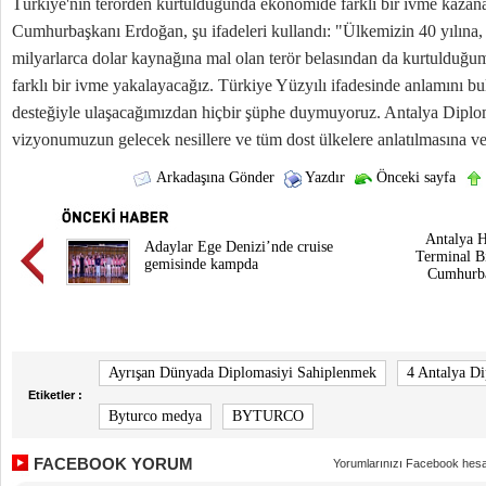
Türkiye'nin terörden kurtulduğunda ekonomide farklı bir ivme kazana
Cumhurbaşkanı Erdoğan, şu ifadeleri kullandı: "Ülkemizin 40 yılına, 
milyarlarca dolar kaynağına mal olan terör belasından da kurtulduğ
farklı bir ivme yakalayacağız. Türkiye Yüzyılı ifadesinde anlamını bu
desteğiyle ulaşacağımızdan hiçbir şüphe duymuyoruz. Antalya Dipl
vizyonumuzun gelecek nesillere ve tüm dost ülkelere anlatılmasına ve
Arkadaşına Gönder
Yazdır
Önceki sayfa
Antalya H
Adaylar Ege Denizi’nde cruise
Terminal Bi
gemisinde kampda
Cumhurba
Ayrışan Dünyada Diplomasiyi Sahiplenmek
4 Antalya D
Etiketler :
Byturco medya
BYTURCO
FACEBOOK YORUM
Yorumlarınızı Facebook hesa