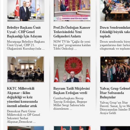
Belediye Başkanı Ümit
Prof.Dr.Özdoğan Kanser
Down Sendromlula
Uysal : CHP Genel
Tedavisindeki Yeni
Etkinliği büyük tak
Başkanlığı İçin Adayım
Gelişmeleri Anlattı
topladı
Muratpaşa Belediye Başkanı
NOW TV'de ''Çağla ile yeni
Down sendromlu birey
Ümit Uysal, CHP 21.
bir gün'' programına katılan
yaşamlarına dair farkı
Olağanüstü Kurultayı'nda ...
Tıbbi Onkoloji ...
oluşturmak ve toplumsa
KKTC Milletvekili
Bayram Tatili Müjdesini
Yalvaç Grup Gelene
Akpınar : iklim
Başkan Erdoğan verdi
İftar Sofrasında
değişikliği ve kriz
Buluştular
Cumhurbaşkanı Recep
yönetimi konusunda
Tayyip Erdoğan, Beştepe
Yalvaç Grup’un İftar
Millet Sergi Salonu'nda
önemli adımlar attık
Daveti: Sanat, İş ve 
düzenlenen ...
Dünyasından İsimler B
Demokrat Parti Girne
Araya Geldi
Milletvekili ve DP Genel
Sekreteri Serhat
Akpınar,Demokrat ...