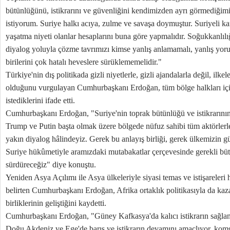
bütünlüğünü, istikrarını ve güvenliğini kendimizden ayrı görmediğimiz
istiyorum. Suriye halkı acıya, zulme ve savaşa doymuştur. Suriyeli ka
yaşatma niyeti olanlar hesaplarını buna göre yapmalıdır. Soğukkanlılığ
diyalog yoluyla çözme tavrımızı kimse yanlış anlamamalı, yanlış yo
birilerini çok hatalı heveslere sürüklememelidir."
Türkiye'nin dış politikada gizli niyetlerle, gizli ajandalarla değil, ilke
olduğunu vurgulayan Cumhurbaşkanı Erdoğan, tüm bölge halkları için 
istediklerini ifade etti.
Cumhurbaşkanı Erdoğan, "Suriye'nin toprak bütünlüğü ve istikrarını
Trump ve Putin başta olmak üzere bölgede nüfuz sahibi tüm aktörlerle 
yakın diyalog hâlindeyiz. Gerek bu anlayış birliği, gerek ülkemizin g
Suriye hükûmetiyle aramızdaki mutabakatlar çerçevesinde gerekli bütü
sürdüreceğiz" diye konuştu.
Yeniden Asya Açılımı ile Asya ülkeleriyle siyasi temas ve istişareleri h
belirten Cumhurbaşkanı Erdoğan, Afrika ortaklık politikasıyla da kaz
birliklerinin geliştiğini kaydetti.
Cumhurbaşkanı Erdoğan, "Güney Kafkasya'da kalıcı istikrarın sağlanm
Doğu Akdeniz ve Ege'de barış ve istikrarın devamını amaçlıyor, ko