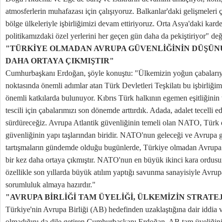
atmosferlerin muhafazası için çalışıyoruz. Balkanlar'daki gelişmeleri
bölge ülkeleriyle işbirliğimizi devam ettiriyoruz. Orta Asya'daki kard
politikamızdaki özel yerlerini her geçen gün daha da pekiştiriyor" d
"TÜRKİYE OLMADAN AVRUPA GÜVENLİĞİNİN DÜŞÜN
DAHA ORTAYA ÇIKMIŞTIR"
Cumhurbaşkanı Erdoğan, şöyle konuştu: "Ülkemizin yoğun çabalarıyl
noktasında önemli adımlar atan Türk Devletleri Teşkilatı bu işbirliği
önemli katkılarda bulunuyor. Kıbrıs Türk halkının egemen eşitliğinin v
tescili için çabalarımızı son dönemde arttırdık. Adada, adalet tecelli 
sürdüreceğiz. Avrupa Atlantik güvenliğinin temeli olan NATO, Türk d
güvenliğinin yapı taşlarından biridir. NATO'nun geleceği ve Avrupa 
tartışmaların gündemde olduğu bugünlerde, Türkiye olmadan Avrupa
bir kez daha ortaya çıkmıştır. NATO'nun en büyük ikinci kara ordus
özellikle son yıllarda büyük atılım yaptığı savunma sanayisiyle Avrup
sorumluluk almaya hazırdır."
"AVRUPA BİRLİĞİ TAM ÜYELİĞİ, ÜLKEMİZİN STRATE
Türkiye'nin Avrupa Birliği (AB) hedefinden uzaklaştığına dair iddia ve 
olmadığını da dile getiren Cumhurbaşkanı Erdoğan, AB tam üyeliğinin