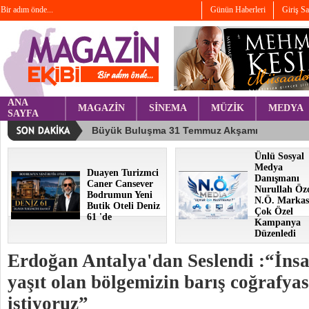
Bir adım önde...
Günün Haberleri
Giriş S
ANA
MAGAZİN
SİNEMA
MÜZİK
MEDYA
SAYFA
Ünlü Sosyal
Medya
Duayen Turizmci
Danışmanı
Caner Cansever
Nurullah Öz
Bodrumun Yeni
N.Ö. Markas
Butik Oteli Deniz
Çok Özel
61 'de
Kampanya
Düzenledi
Erdoğan Antalya'dan Seslendi :“İnsan
yaşıt olan bölgemizin barış coğrafyas
istiyoruz”