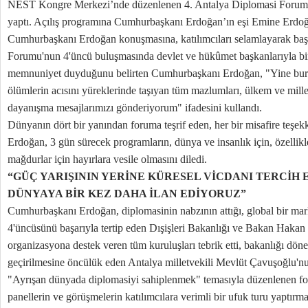
NEST Kongre Merkezi’nde düzenlenen 4. Antalya Diplomasi Forumu
yaptı. Açılış programına Cumhurbaşkanı Erdoğan’ın eşi Emine Erdoğa
Cumhurbaşkanı Erdoğan konuşmasına, katılımcıları selamlayarak baş
Forumu'nun 4'üncü buluşmasında devlet ve hükûmet başkanlarıyla b
memnuniyet duyduğunu belirten Cumhurbaşkanı Erdoğan, "Yine burad
ölümlerin acısını yüreklerinde taşıyan tüm mazlumları, ülkem ve mille
dayanışma mesajlarımızı gönderiyorum" ifadesini kullandı.
Dünyanın dört bir yanından foruma teşrif eden, her bir misafire teş
Erdoğan, 3 gün sürecek programların, dünya ve insanlık için, özelli
mağdurlar için hayırlara vesile olmasını diledi.
“GÜÇ YARIŞININ YERİNE KÜRESEL VİCDANI TERCİH E
DÜNYAYA BİR KEZ DAHA İLAN EDİYORUZ”
Cumhurbaşkanı Erdoğan, diplomasinin nabzının attığı, global bir m
4'üncüsünü başarıyla tertip eden Dışişleri Bakanlığı ve Bakan Hakan F
organizasyona destek veren tüm kuruluşları tebrik etti, bakanlığı d
geçirilmesine öncülük eden Antalya milletvekili Mevlüt Çavuşoğlu'nu
"Ayrışan dünyada diplomasiyi sahiplenmek" temasıyla düzenlenen fo
panellerin ve görüşmelerin katılımcılara verimli bir ufuk turu yaptırm