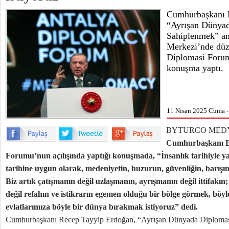
Cumhurbaşkanı 
“Ayrışan Dünyad
Sahiplenmek” a
Merkezi’nde düz
Diplomasi Forum
konuşma yaptı.
11 Nisan 2025 Cuma -
BYTURCO MEDY
Cumhurbaşkanı Er
Forumu’nun açılışında yaptığı konuşmada, “İnsanlık tarihiyle ya
tarihine uygun olarak, medeniyetin, huzurun, güvenliğin, barışın 
Biz artık çatışmanın değil uzlaşmanın, ayrışmanın değil ittifakın; 
değil refahın ve istikrarın egemen olduğu bir bölge görmek, bö
evlatlarımıza böyle bir dünya bırakmak istiyoruz” dedi.
Cumhurbaşkanı Recep Tayyip Erdoğan, “Ayrışan Dünyada Diplomasi