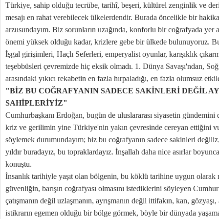
Türkiye, sahip olduğu tecrübe, tarihî, beşeri, kültürel zenginlik ve de
mesajı en rahat verebilecek ülkelerdendir. Burada öncelikle bir hakika
arzusundayım. Biz sorunların uzağında, konforlu bir coğrafyada yer ala
önemi yüksek olduğu kadar, krizlere gebe bir ülkede bulunuyoruz. B
İşgal girişimleri, Haçlı Seferleri, emperyalist oyunlar, karışıklık çıkarm
teşebbüsleri çevremizde hiç eksik olmadı. 1. Dünya Savaşı'ndan, So
arasındaki yıkıcı rekabetin en fazla hırpaladığı, en fazla olumsuz etki
"BİZ BU COĞRAFYANIN SADECE SAKİNLERİ DEĞİL A
SAHİPLERİYİZ"
Cumhurbaşkanı Erdoğan, bugün de uluslararası siyasetin gündemini 
kriz ve gerilimin yine Türkiye'nin yakın çevresinde cereyan ettiğini v
söylemek durumundayım; biz bu coğrafyanın sadece sakinleri değiliz,
yıldır buradayız, bu topraklardayız. İnşallah daha nice asırlar boyunc
konuştu.
İnsanlık tarihiyle yaşıt olan bölgenin, bu köklü tarihine uygun olara
güvenliğin, barışın coğrafyası olmasını istediklerini söyleyen Cumhu
çatışmanın değil uzlaşmanın, ayrışmanın değil ittifakın, kan, gözyaşı, 
istikrarın egemen olduğu bir bölge görmek, böyle bir dünyada yaşama