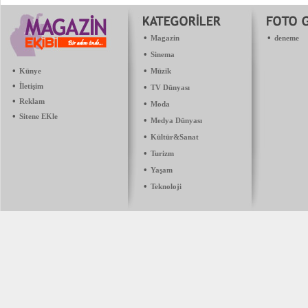
•
•
Magazin
deneme
•
Sinema
•
•
Künye
Müzik
•
İletişim
•
TV Dünyası
•
Reklam
•
Moda
•
Sitene EKle
•
Medya Dünyası
•
Kültür&Sanat
•
Turizm
•
Yaşam
•
Teknoloji