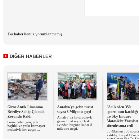
Bu haber henüz yorumlanmamış...
DİĞER HABERLER
Girne Antik Limanına
Antalya'ya gelen turist
35 ülkeden 350
Belediye Sahip Çıkmak
sayısı 8 Milyonu geçti
sporcunun katıldığı
Zorunda Kaldı
To Sky Enduro
Antalya’ya hava yoluyla
Motosiklet Yarışları
gelen turist sayısı Ocak
Girne Belediyesi, çok
ayından bugüne kadar 8
törenle sona erdi
başlılık ve yetki karmaşası
milyonu geçti.
nedeniyle her geçen ...
35 ülkeden 350 spor
katıldığı bu yıl 12'ncis
düzenlenen Sea To Sky