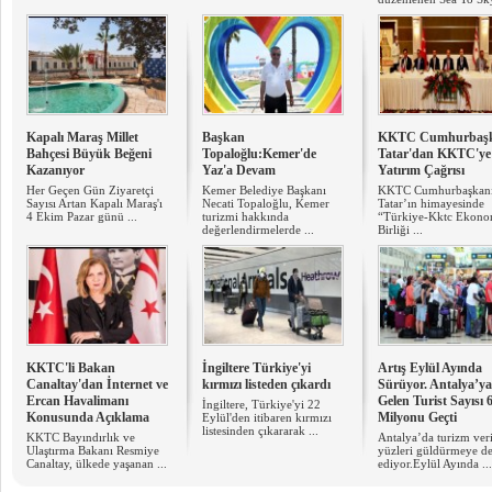
Kapalı Maraş Millet
Başkan
KKTC Cumhurbaşk
Bahçesi Büyük Beğeni
Topaloğlu:Kemer'de
Tatar'dan KKTC'ye
Kazanıyor
Yaz'a Devam
Yatırım Çağrısı
Her Geçen Gün Ziyaretçi
Kemer Belediye Başkanı
KKTC Cumhurbaşkan
Sayısı Artan Kapalı Maraş'ı
Necati Topaloğlu, Kemer
Tatar’ın himayesinde
4 Ekim Pazar günü ...
turizmi hakkında
“Türkiye-Kktc Ekono
değerlendirmelerde ...
Birliği ...
KKTC'li Bakan
İngiltere Türkiye'yi
Artış Eylül Ayında
Canaltay'dan İnternet ve
kırmızı listeden çıkardı
Sürüyor. Antalya’ya
Ercan Havalimanı
Gelen Turist Sayısı 
İngiltere, Türkiye'yi 22
Konusunda Açıklama
Milyonu Geçti
Eylül'den itibaren kırmızı
listesinden çıkararak ...
KKTC Bayındırlık ve
Antalya’da turizm veri
Ulaştırma Bakanı Resmiye
yüzleri güldürmeye 
Canaltay, ülkede yaşanan ...
ediyor.Eylül Ayında ...