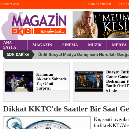
Bir adım önde...
Günün Haberleri
Giriş S
ANA
MAGAZİN
SİNEMA
MÜZİK
MEDYA
SAYFA
Duayen Turi
Kamuran
Caner Canse
Akkor'a Sahnede
Bodrumun Y
Yaş Günü
Butik Oteli 
Sürprizi
61 'de
Dikkat KKTC'de Saatler Bir Saat Ge
Kış saati uygula
birlikteKKTC'de s