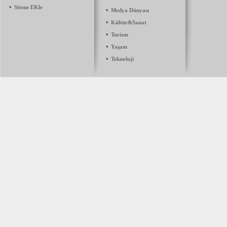
•
Sitene EKle
•
Medya Dünyası
•
Kültür&Sanat
•
Turizm
•
Yaşam
•
Teknoloji