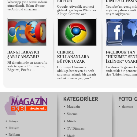
ERİYOR
DİNLEYECEKSİN
Whatsapp yine sessiz sedasız
güncellendi. Bakın iPhone
Google, güvenlik seviyesi
Youtube’un geniş mü
ve Android cihazlara ...
giderek gerileyen Windows
arşivine yalnızca sesli
XP için Chrome web ...
erişim sağlayacak ...
HANGİ TARAYICI
CHROME
FACEBOOK’TAN
ŞARJ CANAVARI?
KULLANANLARA
"HÜKÜMET SENİ
BÜYÜK TUZAK
İZLİYOR" UYARI
Pil tüketiminde en tasarruflu
web tarayıcısı Chrome mu,
Görünüşü Chrome’a
Facebook’ta gezinirke
Edge mi, Firefox ...
oldukça benzeyen bu web
anda ufak bir pencere 
tarayıcısı, aslında bir zararlı
size "Lütfen hesabının 
ve bakın neler yapıyor?
•
•
Magazin
deneme
•
Sinema
•
•
Künye
Müzik
•
İletişim
•
TV Dünyası
•
Reklam
•
Moda