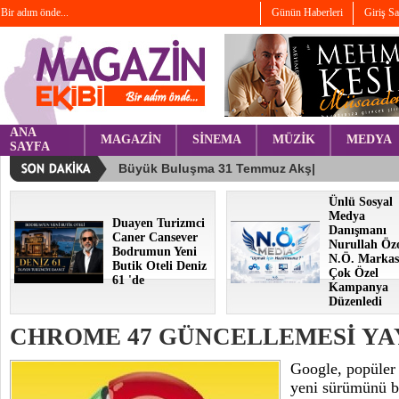
Bir adım önde...
Günün Haberleri
Giriş S
ANA
MAGAZİN
SİNEMA
MÜZİK
MEDYA
SAYFA
Ünlü Sosyal
Medya
Duayen Turizmci
Danışmanı
Caner Cansever
Nurullah Öz
Bodrumun Yeni
N.Ö. Markas
Butik Oteli Deniz
Çok Özel
61 'de
Kampanya
Düzenledi
CHROME 47 GÜNCELLEMESİ YA
Google, popüler
yeni sürümünü b