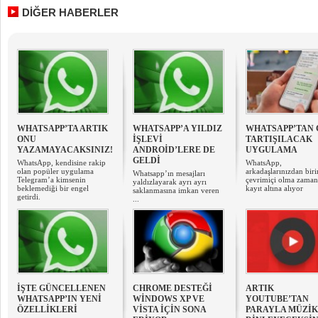
DİĞER HABERLER
WHATSAPP’TA ARTIK
WHATSAPP’A YILDIZ
WHATSAPP’TAN
ONU
İŞLEVİ
TARTIŞILACAK
YAZAMAYACAKSINIZ!
ANDROİD’LERE DE
UYGULAMA
GELDİ
WhatsApp, kendisine rakip
WhatsApp,
olan popüler uygulama
arkadaşlarınızdan biri
Whatsapp’ın mesajları
Telegram’a kimsenin
çevrimiçi olma zamanl
yaldızlayarak ayrı ayrı
beklemediği bir engel
kayıt altına alıyor
saklanmasına imkan veren
getirdi.
...
İŞTE GÜNCELLENEN
CHROME DESTEĞİ
ARTIK
WHATSAPP’IN YENİ
WİNDOWS XP VE
YOUTUBE’TAN
ÖZELLİKLERİ
VİSTA İÇİN SONA
PARAYLA MÜZİK