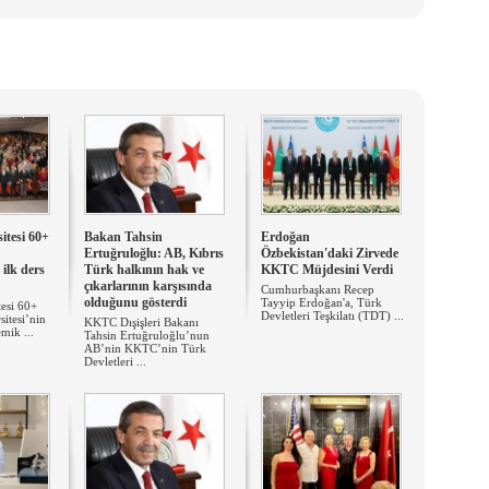
tesi 60+ ​
Bakan Tahsin
Erdoğan
Ertuğruloğlu: AB, Kıbrıs
Özbekistan'daki Zirvede
 ilk ders
Türk halkının hak ve
KKTC Müjdesini Verdi
çıkarlarının karşısında
Cumhurbaşkanı Recep
olduğunu gösterdi
Tayyip Erdoğan'a, Türk
esi 60+
Devletleri Teşkilatı (TDT) ...
itesi’nin
KKTC Dışişleri Bakanı
ik ...
Tahsin Ertuğruloğlu’nun
AB’nin KKTC’nin Türk
Devletleri ...