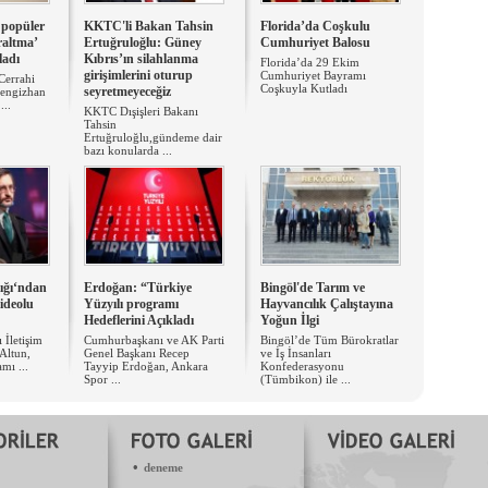
 popüler
KKTC'li Bakan Tahsin
​Florida’da Coşkulu
raltma’
Ertuğruloğlu: Güney
Cumhuriyet Balosu
ladı
Kıbrıs’ın silahlanma
Florida’da 29 Ekim
girişimlerini oturup
Cumhuriyet Bayramı
 Cerrahi
Coşkuyla Kutladı
seyretmeyeceğiz
Cengizhan
...
KKTC Dışişleri Bakanı
Tahsin
Ertuğruloğlu,gündeme dair
bazı konularda ...
lığı‘ndan
Erdoğan: “Türkiye
Bingöl'de Tarım ve
ideolu
Yüzyılı programı
Hayvancılık Çalıştayına
Hedeflerini Açıkladı
Yoğun İlgi
İletişim
Cumhurbaşkanı ve AK Parti
Bingöl’de Tüm Bürokratlar
 Altun,
Genel Başkanı Recep
ve İş İnsanları
mı ...
Tayyip Erdoğan, Ankara
Konfederasyonu
Spor ...
(Tümbikon) ile ...
•
deneme