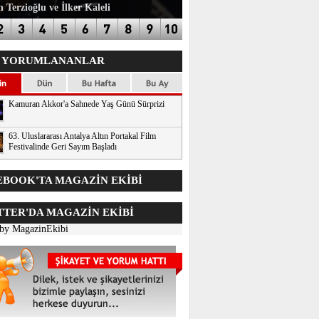
 Terzioğlu ve İlker Kaleli
 YORUMLANANLAR
Kamuran Akkor'a Sahnede Yaş Günü Sürprizi
63. Uluslararası Antalya Altın Portakal Film
Festivalinde Geri Sayım Başladı
BOOK'TA MAGAZİN EKİBİ
TER'DA
MAGAZİN EKİBİ
 by MagazinEkibi