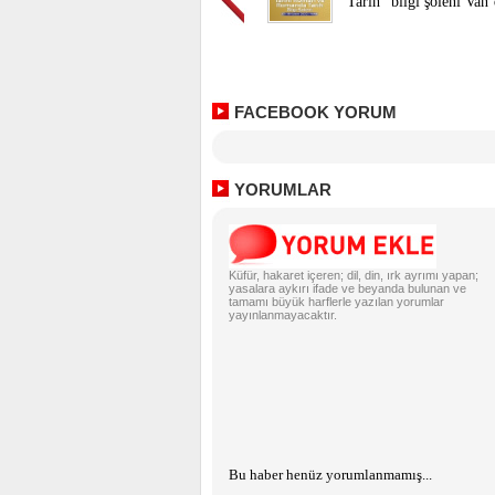
Tarih” bilgi şöleni Van
FACEBOOK YORUM
YORUMLAR
Küfür, hakaret içeren; dil, din, ırk ayrımı yapan;
yasalara aykırı ifade ve beyanda bulunan ve
tamamı büyük harflerle yazılan yorumlar
yayınlanmayacaktır.
Bu haber henüz yorumlanmamış...