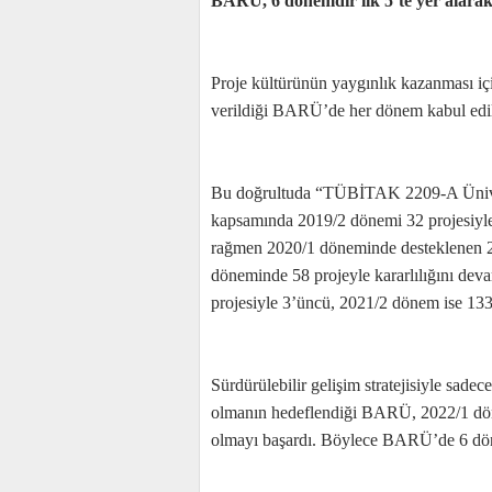
BARÜ, 6 dönemdir ilk 5’te yer alarak
Proje kültürünün yaygınlık kazanması içi
verildiği BARÜ’de her dönem kabul edilen 
Bu doğrultuda “TÜBİTAK 2209-A Ünivers
kapsamında 2019/2 dönemi 32 projesiyle 
rağmen 2020/1 döneminde desteklenen 2
döneminde 58 projeyle kararlılığını dev
projesiyle 3’üncü, 2021/2 dönem ise 133 
Sürdürülebilir gelişim stratejisiyle sadec
olmanın hedeflendiği BARÜ, 2022/1 döne
olmayı başardı. Böylece BARÜ’de 6 dönem