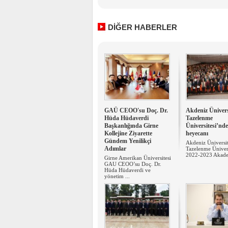
DİĞER HABERLER
GAÜ CEOO'su Doç. Dr.
Akdeniz Üniversi
Hüda Hüdaverdi
Tazelenme
Başkanlığında Girne
Üniversitesi’nde
Kollejine Ziyarette
heyecanı
Gündem Yenilikçi
Akdeniz Üniversit
Adımlar
Tazelenme Ünivers
2022-2023 Akadem
Girne Amerikan Üniversitesi
GAU CEOO’su Doç. Dr.
Hüda Hüdaverdi ve
yönetim ...