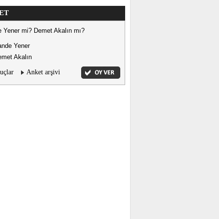
ET
 Yener mi? Demet Akalın mı?
ande Yener
met Akalın
uçlar
Anket arşivi