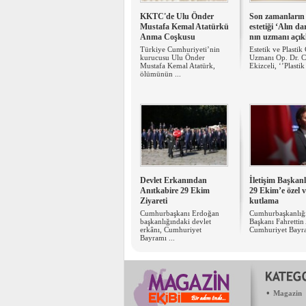
KKTC'de Ulu Önder
Son zamanların
Mustafa Kemal Atatürkü
estetiği ‘Alın da
Anma Coşkusu
nın uzmanı açık
Türkiye Cumhuriyeti’nin
Estetik ve Plastik
kurucusu Ulu Önder
Uzmanı Op. Dr. 
Mustafa Kemal Atatürk,
Ekizceli, ‘’Plastik 
ölümünün ...
Devlet Erkanından
İletişim Başkan
Anıtkabire 29 Ekim
29 Ekim’e özel v
Ziyareti
kutlama
Cumhurbaşkanı Erdoğan
Cumhurbaşkanlığı 
başkanlığındaki devlet
Başkanı Fahrettin
erkânı, Cumhuriyet
Cumhuriyet Bayra
Bayramı ...
•
Magazin