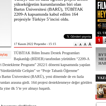
yükseköğretim kurumlarından biri olan
Bartın Üniversitesi (BARÜ), TÜBİTAK
2209-A kapsamında kabul edilen 164
projesiyle Türkiye 5’incisi oldu.
63. U
Festi
17 Kasım 2022 Perşembe - 15:15
TÜBİTAK Bilim İnsanı Destek Programları
BY
Başkanlığı (BİDEB) tarafından yürütülen “2209-A
ME
HA
leri Destekleme Programı” 2022/1 dönemi kapsamında yapılan
. “Sürdürülebilir Gelişim” ve “Proje Tabanlı Öğrenme”
ığı Bartın Üniversitesi (BARÜ), yeni dönemde de en fazla
YAZ
umları arasına girdi. 164 projesi desteklenmeye değer görülen
yine ilk 5’te yer almayı başardı.