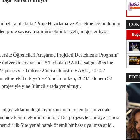
 başarısını sürdürüyor
n belli aralıklarla ‘Proje Hazırlama ve Yönetme’ eğitimlerinin
ÇOK
proje sayısıyla sürdürülebilir bir gelişim gösteriliyor.
ite Öğrencileri Araştırma Projeleri Destekleme Programı”
üniversiteler arasında 5’inci olan BARÜ, salgın sürecine
7 projesiyle Türkiye 2’ncisi olmuştu. BARÜ, 2020/2
FOTO
am ettirerek Türkiye’de 4’üncü olurken, 2021/1 dönem 52
projesiyle yine 3’üncü sırada yer almıştı.
e bilgiyi aktaran değil, aynı zamanda üreten bir üniversite
mde kendi rekorunu kırarak 164 projesiyle Türkiye 5’incsi
dir ilk 5’te yer alınarak önemli bir başarıya imza atıldı.