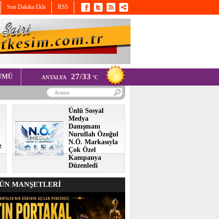
Son Dakika Ekle
RSS
27/33
ÜMÜ
ANTALYA
°C
Ünlü Sosyal
Medya
i
Danışmanı
Nurullah Özoğul
N.Ö. Markasıyla
z
Çok Özel
Kampanya
Düzenledi
N MANŞETLERİ