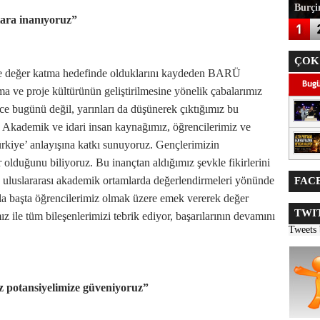
Burçin
lara inanıyoruz”
ÇOK
eğe değer katma hedefinde olduklarını kaydeden BARÜ
a ve proje kültürünün geliştirilmesine yönelik çabalarımız
e bugünü değil, yarınları da düşünerek çıktığımız bu
. Akademik ve idari insan kaynağımız, öğrencilerimiz ve
kiye’ anlayışına katkı sunuyoruz. Gençlerimizin
 olduğunu biliyoruz. Bu inançtan aldığımız şevkle fikirlerini
 ve uluslararası akademik ortamlarda değerlendirmeleri yönünde
FACE
rla başta öğrencilerimiz olmak üzere emek vererek değer
TWIT
 ile tüm bileşenlerimizi tebrik ediyor, başarılarının devamını
Tweets
öz potansiyelimize güveniyoruz”