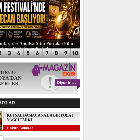
luslararası Antalya Altın Portakal Film
valinde Geri Sayım Başladı
TURCO
DYA'DAN
BERLER
ARLAR
KUTSAL DAMACANA DA BİR POLAT
YAĞCI FARKI…
Hakan Solaker