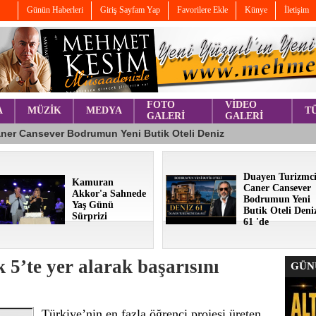
Günün Haberleri
Giriş Sayfam Yap
Favorilere Ekle
Künye
İletişim
FOTO
VİDEO
A
MÜZİK
MEDYA
T
GALERİ
GALERİ
Duayen Turizmc
Kamuran
Caner Cansever
Akkor'a Sahnede
Bodrumun Yeni
Yaş Günü
Butik Oteli Deni
Sürprizi
61 'de
5’te yer alarak başarısını
GÜNÜ
Türkiye’nin en fazla öğrenci projesi üreten