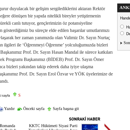
ANK
urur duyulacak bir gelişim sergilediklerini aktaran Rektör
ere dönüşen bir yapıda nitelikli bireyler yetiştirmenin
Hande
rekli canlı tutuyor, gençlerimizin öz potansiyeline
H
 gösterdiğimiz bu süreçte elde edilen başarılar umutlarımızı
De
aylaşarak her zaman yanımızda olan Valimiz Dr. Sayın Nurtaç
Son
n ilgileri ile ‘Öğrenmeyi Öğrenme’ yolculuğumuzda bizleri
Başkanımız Prof. Dr. Sayın Hasan Mandal ile sürece katkıları
tek Programı Başkanımız (BİDEB) Prof. Dr. Sayın Ömer
ca bizleri yakından takip ederek daha iyiye ulaşma
şkanımız Prof. Dr. Sayın Erol Özvar ve YÖK üyelerimize de
andı.
S
i sayfa
Yazdır
Önceki sayfa
Sayfa başına git
 Romanda
KKTC Hükümeti Siyasi Parti