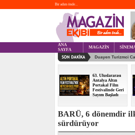
Bir adım önde...
ANA
MAGAZİN
SİNEM
SAYFA
63. Uluslararası
Antalya Altın
Portakal Film
Festivalinde Geri
Sayım Başladı
BARÜ, 6 dönemdir ilk 
sürdürüyor