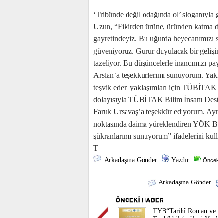
‘Tribünde değil odağında ol’ sloganıyla g
Uzun, “Fikirden ürüne, üründen katma değ
gayretindeyiz. Bu uğurda heyecanımızı sü
güveniyoruz. Gurur duyulacak bir gelişim
tazeliyor. Bu düşüncelerle inancımızı p
Arslan’a teşekkürlerimi sunuyorum. Yakı
teşvik eden yaklaşımları için TÜBİTAK 
dolayısıyla TÜBİTAK Bilim İnsanı Des
Faruk Ursavaş’a teşekkür ediyorum. Ayrı
noktasında daima yüreklendiren YÖK Ba
şükranlarımı sunuyorum” ifadelerini kull
T
Arkadaşına Gönder
Yazdır
Öncek
Arkadaşına Gönder
TYB“Tarihî Roman ve