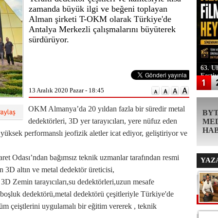
zamanda büyük ilgi ve beğeni toplayan
Alman şirketi T-OKM olarak Türkiye'de
Antalya Merkezli çalışmalarını büyüterek
sürdürüyor.
63. U
Festi
13 Aralık 2020 Pazar - 18:45
OKM Almanya’da 20 yıldan fazla bir süredir metal
BY
dedektörleri, 3D yer tarayıcıları, yere nüfuz eden
ME
HA
 yüksek performanslı jeofizik aletler icat ediyor, geliştiriyor ve
t Odası’ndan bağımsız teknik uzmanlar tarafından resmi
YAZ
 3D altın ve metal dedektör üreticisi,
 3D Zemin tarayıcıları,su dedektörleri,uzun mesafe
n,boşluk dedektörü,metal dedektörü çeşitleriyle Türkiye'de
üm çeiştlerini uygulamalı bir eğitim vererek , teknik