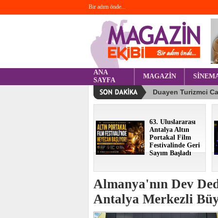
Bir adım önde...
ANA
MAGAZİN
SİNEM
SAYFA
63. Uluslararası
Antalya Altın
Portakal Film
Festivalinde Geri
Sayım Başladı
Almanya'nın Dev Ded
Antalya Merkezli Bü