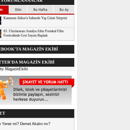
 YORUMLANANLAR
Kamuran Akkor'a Sahnede Yaş Günü Sürprizi
63. Uluslararası Antalya Altın Portakal Film
Festivalinde Geri Sayım Başladı
BOOK'TA MAGAZİN EKİBİ
TER'DA
MAGAZİN EKİBİ
 by MagazinEkibi
ET
 Yener mi? Demet Akalın mı?