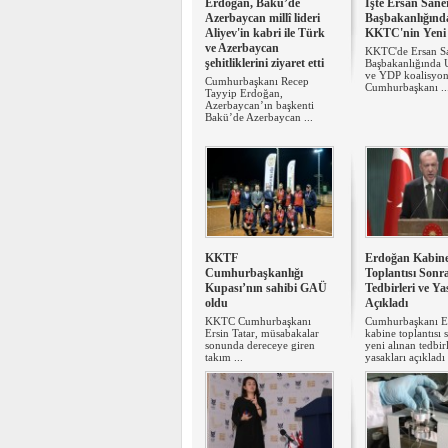
Erdoğan, Bakü’de
İşte Ersan Sane
Azerbaycan millî lideri
Başbakanlığınd
Aliyev'in kabri ile Türk
KKTC'nin Yeni 
ve Azerbaycan
KKTC'de Ersan S
şehitliklerini ziyaret etti
Başbakanlığında
ve YDP koalisyon
Cumhurbaşkanı Recep
Cumhurbaşkanı ..
Tayyip Erdoğan,
Azerbaycan’ın başkenti
Bakü’de Azerbaycan ...
KKTF
Erdoğan Kabin
Cumhurbaşkanlığı
Toplantısı Sonra
Kupası’nın sahibi GAÜ
Tedbirleri ve Ya
oldu
Açıkladı
KKTC Cumhurbaşkanı
Cumhurbaşkanı E
Ersin Tatar, müsabakalar
kabine toplantısı
sonunda dereceye giren
yeni alınan tedbir
takım ...
yasakları açıkladı