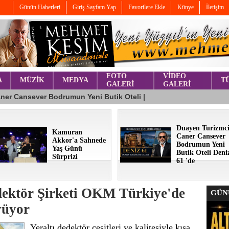
Günün Haberleri
Giriş Sayfam Yap
Favorilere Ekle
Künye
İletişim
FOTO
VİDEO
A
MÜZİK
MEDYA
T
GALERİ
GALERİ
Duayen Turizmc
Kamuran
Caner Cansever
Akkor'a Sahnede
Bodrumun Yeni
Yaş Günü
Butik Oteli Deni
Sürprizi
61 'de
ektör Şirketi OKM Türkiye'de
GÜNÜ
yüyor
Yeraltı dedektör çeşitleri ve kalitesiyle kısa