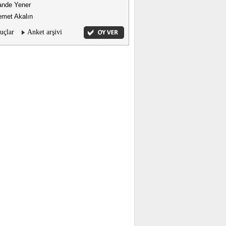
ande Yener
met Akalın
uçlar
Anket arşivi