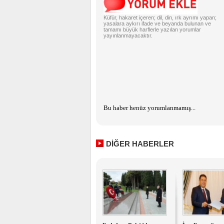
Küfür, hakaret içeren; dil, din, ırk ayrımı yapan;
yasalara aykırı ifade ve beyanda bulunan ve
tamamı büyük harflerle yazılan yorumlar
yayınlanmayacaktır.
Bu haber henüz yorumlanmamış...
DİĞER HABERLER