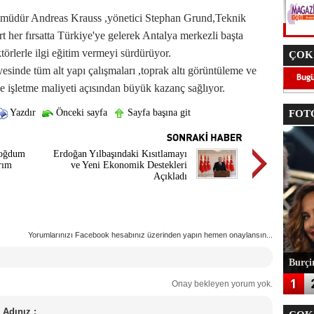
 müdür Andreas Krauss ,yönetici Stephan Grund,Teknik
t her fırsatta Türkiye'ye gelerek Antalya merkezli başta
törlerle ilgi eğitim vermeyi sürdürüyor.
ÇOK
ayesinde tüm alt yapı çalışmaları ,toprak altı görüntüleme ve
işletme maliyeti açısından büyük kazanç sağlıyor.
Yazdır
Önceki sayfa
Sayfa başına git
FOTO
doğdum
Erdoğan Yılbaşındaki Kısıtlamayı
rım
ve Yeni Ekonomik Destekleri
Açıkladı
Yorumlarınızı Facebook hesabınız üzerinden yapın hemen onaylansın...
Burçin
Onay bekleyen yorum yok.