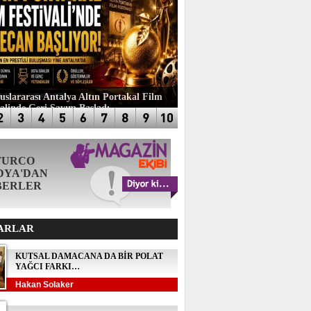
luslararası Antalya Altın Portakal Film
valinde Geri Sayım Başladı
TURCO
DYA'DAN
BERLER
ARLAR
KUTSAL DAMACANA DA BİR POLAT
YAĞCI FARKI…
Hakan Solaker