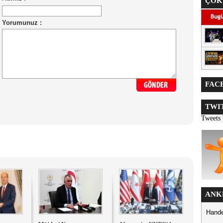
ÇOK
FACE
TWIT
Tweets
ANK
Hande