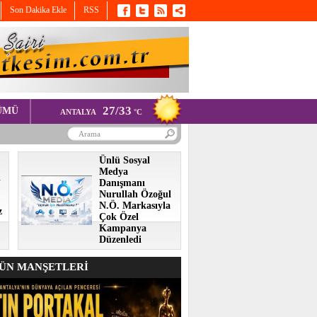
Son Dakika Ekle
RSS
27/33
ÜMÜ
ANTALYA
°C
Ünlü Sosyal
Medya
i
Danışmanı
Nurullah Özoğul
N.Ö. Markasıyla
z
Çok Özel
Kampanya
Düzenledi
N MANŞETLERİ