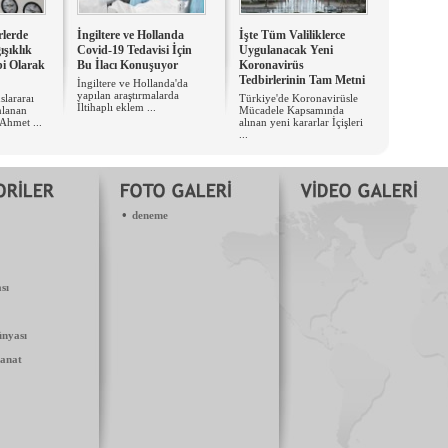
rlerde
İngiltere ve Hollanda
İşte Tüm Valiliklerce
şıklık
Covid-19 Tedavisi İçin
Uygulanacak Yeni
bi Olarak
Bu İlacı Konuşuyor
Koronavirüs
Tedbirlerinin Tam Metni
İngiltere ve Hollanda'da
yapılan araştırmalarda ​
slararaı
Türkiye'de Koronavirüsle
İltihaplı eklem ...
nlanan
Mücadele Kapsamında
Ahmet ...
alınan yeni kararlar İçişleri
...
•
deneme
sı
nyası
anat