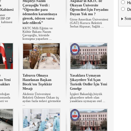
r
Müjdeyi Nazım
Akpınar'ın KKTC'de
H
a
Çavuşoğlu Verdi :
Okuyan Üniversite
De
Kabinesi
“Öğrenciler para
Öğrencileri İçin Feryadını
ödemeden karantinaya
Duyan Yok mu ?
aner
girecek, ödeyen varsa
Son
 UBP-DP
Girne Amerikan Üniversitesi
 kabinesi
iade edilecek”
(GAÜ) Kurucu Rektörü
.
Serhat Akpınar; Sağlık ...
KKTC Milli Eğitim ve
Kültür Bakanı Nazım
Çavuşoğlu, kürsüde
konuşma yaparken ...
e
Taburcu Olmaya
Yasaklara Uymayan
sı Yeni
Hazırlanan Başkan
Şikayetlere Yol Açan
sakları
Böcek'ten Teşekkür
Turistik Oteller İçin Yeni
Mesajı
Genelge
rdoğan
Akdeniz Üniversitesi
İçişleri Bakanlığı,büyük
 sonunda
Rektörü Özlenen Özkan üç
şikayetlere sebeb olan
leri ve
aydan fazla tedavi görmekte
yasaklara uymayan otel ...
...