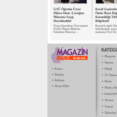
GAÜ Öğretim Üyesi
Kovid Geçirenle
Dilara Altan :Çocuğun
Ömür Boyu Bağı
Mizacına Saygı
Kazanıldığı Tıb
Duyulmalıdır
Belgelendi
Girne Amerikan Üniversitesi
Konuyla ilgili Ulu
(GAÜ) Beşeri Bilimler
tıbbidergide yayı
Fakültesi Psikoloji ...
makaleyi Prof.Dr.
•
Magazin
•
Sinema
•
•
Künye
Müzik
•
İletişim
•
TV Dünya
•
Reklam
•
Moda
•
Sitene EKle
•
Medya Dü
•
Kültür&S
•
Turizm
•
Yaşam
•
Teknoloji