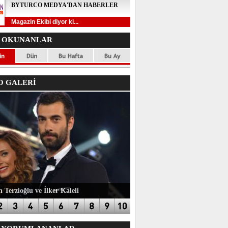
BYTURCO MEDYA'DAN HABERLER
Magazin Ekibi diyor ki...
 OKUNANLAR
 GALERİ
 Terzioğlu ve İlker Kaleli