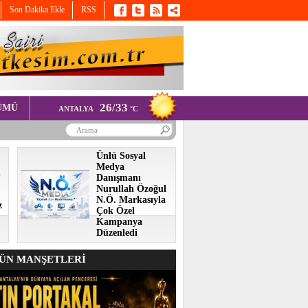
Son Dakika Ekle
RSS
26/33
ÜMÜ
ANTALYA
°C
Ünlü Sosyal
Medya
i
Danışmanı
Nurullah Özoğul
N.Ö. Markasıyla
z
Çok Özel
Kampanya
Düzenledi
N MANŞETLERİ