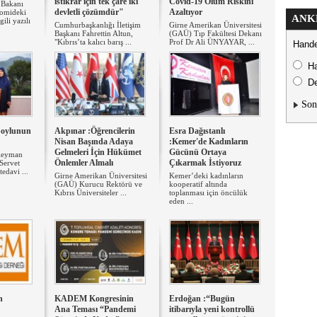
istikrar için tek çare iki
Covid-19 Ölüm Riskini
 Bakanı
devletli çözümdür"
Azaltıyor
nomideki
ANK
gili yazılı
Cumhurbaşkanlığı İletişim
Girne Amerikan Üniversitesi
Başkanı Fahrettin Altun,
(GAÜ) Tıp Fakültesi Dekanı
"Kıbrıs’ta kalıcı barış ...
Prof Dr Ali ÜNYAYAR, ...
Hande
H
De
Son
 Soylunun
Akpınar :Öğrencilerin
Esra Dağıstanlı
Nisan Başında Adaya
:Kemer'de Kadınların
Gelmeleri İçin Hükümet
Gücünü Ortaya
üleyman
Önlemler Almalı
Çıkarmak İstiyoruz
Servet
tedavi ...
Girne Amerikan Üniversitesi
Kemer’deki kadınların
(GAÜ) Kurucu Rektörü ve
kooperatif altında
Kıbrıs Üniversiteler ...
toplanması için öncülük
eden ...
n
KADEM Kongresinin
Erdoğan :“Bugün
Ana Teması “Pandemi
itibarıyla yeni kontrollü