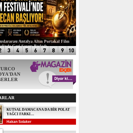
luslararası Antalya Altın Portakal Film
valinde Geri Sayım Başladı
TURCO
DYA'DAN
BERLER
ARLAR
KUTSAL DAMACANA DA BİR POLAT
YAĞCI FARKI…
Hakan Solaker