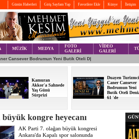
Günün Haberleri
Giriş Sayfam Yap
Favorilere Ekle
Künye
İletişim
FOTO
VİDEO
A
MÜZİK
MEDYA
T
GALERİ
GALERİ
Duayen Turizmc
Kamuran
Caner Cansever
Akkor'a Sahnede
Bodrumun Yeni
Yaş Günü
Butik Oteli Deni
Sürprizi
61 'de
n büyük kongre heyecanı
GÜNÜ
AK Parti 7. olağan büyük kongresi
Ankara'da Kapalı spor salonunda