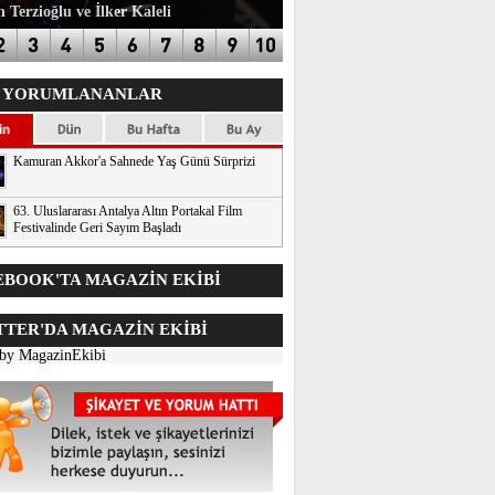
 Terzioğlu ve İlker Kaleli
 YORUMLANANLAR
Kamuran Akkor'a Sahnede Yaş Günü Sürprizi
63. Uluslararası Antalya Altın Portakal Film
Festivalinde Geri Sayım Başladı
BOOK'TA MAGAZİN EKİBİ
TER'DA
MAGAZİN EKİBİ
 by MagazinEkibi