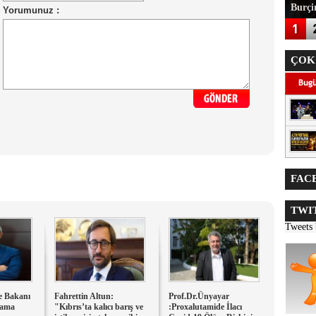
Burçin
ÇOK
FACE
TWIT
Tweets
e Bakanı
Fahrettin Altun:
Prof.Dr.Ünyayar
lama
"Kıbrıs’ta kalıcı barış ve
:Proxalutamide İlacı