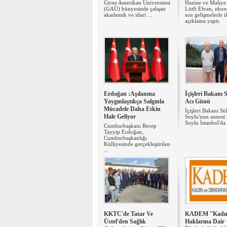
Girne Amerikan Üniversitesi
Hazine ve Maliye
(GAÜ) bünyesinde çalışan
Lütfi Elvan, eko
akademik ve idari ...
son gelişmelerle il
açıklama yaptı.
Erdoğan :Aşılanma
İçişleri Bakanı
Yaygınlaştıkça Salgınla
Acı Günü
Mücadele Daha Etkin
İçişleri Bakanı S
Hale Geliyor
Soylu'nun annesi 
Soylu İstanbul'da 
Cumhurbaşkanı Recep
Tayyip Erdoğan,
Cumhurbaşkanlığı
Külliyesinde gerçekleştirilen
...
KKTC'de Tatar Ve
KADEM ''Kadı
Üstel'den Sağlık
Haklarına Dair