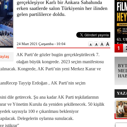
gerçekleşiyor Karlı bir Ankara Sabahında
erken saatlerde salon Türkiyenin her ilinden
gelen partililerce doldu.
63. U
24 Mart 2021 Çarşamba - 10:04
Festi
AK Parti’de gözler bugün gerçekleştirilecek 7.
olağan büyük kongrede. 2023 seçim manifestosu
BY
 çalınacak. Kongrede, AK Parti’nin yeni Merkez Karar ve
ME
HA
anıRecep Tayyip Erdoğan , AK Parti’nin seçim
YAZ
isini dile getirecek. Şu ana kadar AK Parti teşkilatlarının
rar ve Yönetim Kurulu da yeniden şekillenecek. 50 kişilik
yedek sayısıyla 100 e çıkarılması bekleniyor
yapılacak. Delegelerin oylarına sunulacak.
e istikrar"