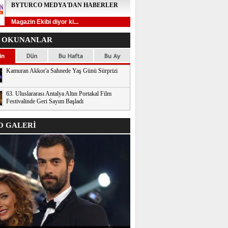
BYTURCO MEDYA'DAN HABERLER
Magazin Ekibi diyor ki...
 OKUNANLAR
Kamuran Akkor'a Sahnede Yaş Günü Sürprizi
63. Uluslararası Antalya Altın Portakal Film
Festivalinde Geri Sayım Başladı
 GALERİ