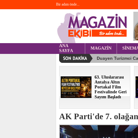
Bir adım önde...
ANA
MAGAZİN
SİNEM
SAYFA
63. Uluslararası
Antalya Altın
Portakal Film
Festivalinde Geri
Sayım Başladı
AK Parti'de 7. olağa