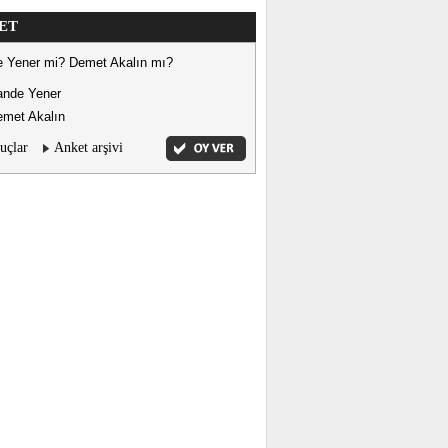
ET
 Yener mi? Demet Akalın mı?
ande Yener
met Akalın
uçlar
Anket arşivi