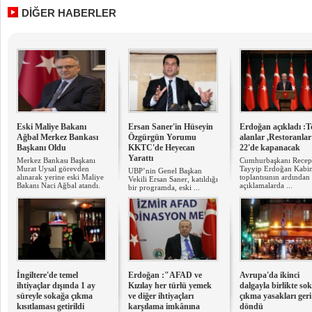
DİĞER HABERLER
Eski Maliye Bakanı
Ersan Saner'in Hüseyin
Erdoğan açıkladı :T
Ağbal Merkez Bankası
Özgürgün Yorumu
alanlar ,Restoranlar
Başkanı Oldu
KKTC'de Heyecan
22'de kapanacak
Yarattı
Merkez Bankası Başkanı
Cumhurbaşkanı Recep
Murat Uysal görevden
Tayyip Erdoğan Kabi
UBP’nin Genel Başkan
alınarak yerine eski Maliye
toplantısının ardından
Vekili Ersan Saner, katıldığı
Bakanı Naci Ağbal atandı.
açıklamalarda ...
bir programda, eski ...
İngiltere'de temel
Erdoğan :"AFAD ve
Avrupa'da ikinci
ihtiyaçlar dışında 1 ay
Kızılay her türlü yemek
dalgayla birlikte so
süreyle sokağa çıkma
ve diğer ihtiyaçları
çıkma yasakları geri
kısıtlaması getirildi
karşılama imkânına
döndü