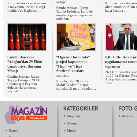
sahip"
Koronavirüs vaka sayısının
Koronavirüs vakaları
1 milyonun üzerine çıktığı
ölümlerinde ciddi bir a
Cumhurbaşkanı Recep
İngiltere'de Başbakan ...
karşı karşıya ...
Tayyip Erdoğan, İzmir'de
meydana gelen depremin
ardından, ...
Cumhurbaşkanı
“Öğrenci Dostu Ada”
KKTC'de ‘Ada Kart
Erdoğan'dan 29 Ekim
projesi kapsamında
uygulamasına tanıt
Cumhuriyet Bayramı
“Hepi” ve “Hepi-
toplantısı
Mesajı
Student” kartları
26 Ekim Pazartesi saat
tanıtıldı
11.00’da Öğrenci Dos
Cumhurbaşkanı Recep
Ada projesi kapsamın
Tayyip Erdoğan 29 Ekim
Koopbank'ın “Kıbrıs’ın
‘Ada ...
Cumhuriyet Bayramı
Mobil Cüzdanı” olarak
dolayısıyla bir mesajı
tanımladığı mobil cüzdan ...
yayımladı
•
•
Magazin
deneme
•
Sinema
•
•
Künye
Müzik