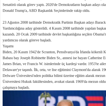
Senatörü olarak görev yaptı. 2020'de Demokratların başkan adayı ola
Donald Trump'a, ABD Başkanlık Seçimlerinde rakip oldu.
23 Ağustos 2008 tarihinde Demokratik Partinin Başkan adayı Barac
Yardımcılığına aday gösterildi. 4 Kasım 2008 tarihinde yapılan başka
kazandı. 20 Ocak 2009 tarihinde devlet başkanlığına seçilen Obam
yardımcısı olarak göreve başladı.
Yaşamı
Biden, 20 Kasım 1942'de Scranton, Pensilvanya'da İrlanda kökenli Ka
Babası bay Joseph Robinette Biden Sr., annesi ise bayan Catherine E
James Brian, ve Francis W. isimlerinde üç kardeşi vardır. 1953'te ail
Delaware'ye taşındı. İlk, orta, ve lise eğitimini Claymont'da alarak 
Delware Ünivesitesi'nden politika bilimi üzerine eğitim alarak mezu
Üniversitesi Hukuk fakültesinden, avukat olarak 1969'da mezun old
çalışmaya başladı.