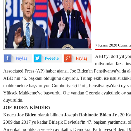
7 Kasım 2020 Cumarte
ABD'yi dört yıl yö
milyondan fazla ins
Associated Press (AP) haber ajansı, Joe Biden'ın Pensilvanya'yı da a
ABD'nin 46. başkanı olduğunu duyurdu. Trump ekibi ise usulsüzlükl
mahkemelere başvuruyor. Cumhuriyetçi Parti, Pensilvanya'daki oy sa
Yüksek Mahkeme'ye başvurdu. Öte yandan Georgia eyaletinde oy say
duyuruldu.
JOE BIDEN KİMDİR?
Kısaca
Joe Biden
olarak bilinen
Joseph Robinette Biden Jr.,
20 Ka
2009'dan 2017'ye kadar Birleşik Devletler'in 47. başkan yardımcısı 
Amerikalı politikacı ve eski avukattır. Demokrat Parti üyesi Biden, 