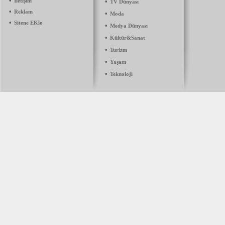
•
İletişim
•
TV Dünyası
•
Reklam
•
Moda
•
Sitene EKle
•
Medya Dünyası
•
Kültür&Sanat
•
Turizm
•
Yaşam
•
Teknoloji