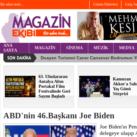
Bir adım önde...
Günün Haberleri
Giriş S
ANA
MAGAZİN
SİNEMA
MÜZİK
MEDYA
SAYFA
63. Uluslararası
Kamuran
Antalya Altın
Akkor'a Sah
Portakal Film
Yaş Günü
Festivalinde Geri
Sürprizi
Sayım Başladı
ABD'nin 46.Başkanı Joe Biden
Joe Biden'ın Pen
delegeye ulaşıp 