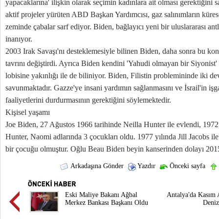
yapacaklarına' ilişkin olarak seçimin kadınlara ait olması gerektiğin
aktif projeler yürüten ABD Başkan Yardımcısı, gaz salınımların kürese
zeminde çabalar sarf ediyor. Biden, bağlayıcı yeni bir uluslararası a
inanıyor.
2003 Irak Savaşı'nı desteklemesiyle bilinen Biden, daha sonra bu ko
tavrını değiştirdi. Ayrıca Biden kendini 'Yahudi olmayan bir Siyonist
lobisine yakınlığı ile de biliniyor. Biden, Filistin problemininde iki d
savunmaktadır. Gazze'ye insani yardımın sağlanmasını ve İsrail'in işga
faaliyetlerini durdurmasının gerektiğini söylemektedir.
Kişisel yaşamı
Joe Biden, 27 Ağustos 1966 tarihinde Neilla Hunter ile evlendi, 1972 y
Hunter, Naomi adlarında 3 çocukları oldu. 1977 yılında Jill Jacobs ile
bir çocuğu olmuştur. Oğlu Beau Biden beyin kanserinden dolayı 2015 y
Arkadaşına Gönder
Yazdır
Önceki sayfa
Eski Maliye Bakanı Ağbal
Antalya'da Kasım 
Merkez Bankası Başkanı Oldu
Deniz