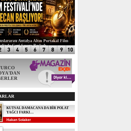
luslararası Antalya Altın Portakal Film
valinde Geri Sayım Başladı
TURCO
DYA'DAN
BERLER
ARLAR
KUTSAL DAMACANA DA BİR POLAT
YAĞCI FARKI…
Hakan Solaker