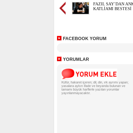
FAZIL SAY’DAN AN
KATLİAMI BESTESİ
FACEBOOK YORUM
YORUMLAR
Küfür, hakaret içeren; dil, din, ırk ayrımı yapan;
yasalara aykırı ifade ve beyanda bulunan ve
tamamı büyük harflerle yazılan yorumlar
yayınlanmayacaktır.