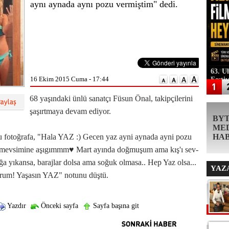
aynı aynada aynı pozu vermiştim" dedi.
63. U
16 Ekim 2015 Cuma - 17:44
Festi
68 yaşındaki ünlü sanatçı Füsun Önal, takipçilerini
şaşırtmaya devam ediyor.
BY
ME
bu fotoğrafa, "Hala YAZ :) Gecen yaz ayni aynada ayni pozu
HA
z mevsimine aşıgımmm♥ Mart ayında doğmuşum ama kış'ı sev-
yıkansa, barajlar dolsa ama soğuk olmasa.. Hep Yaz olsa...
YAZ
orum! Yaşasın YAZ" notunu düştü.
Yazdır
Önceki sayfa
Sayfa başına git