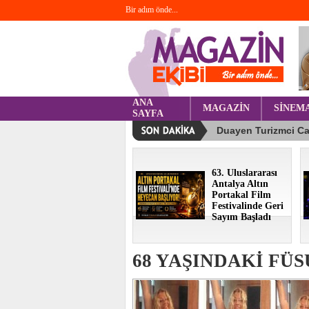
Bir adım önde...
ANA
MAGAZİN
SİNEM
SAYFA
63. Uluslararası
Antalya Altın
Portakal Film
Festivalinde Geri
Sayım Başladı
68 YAŞINDAKİ FÜ