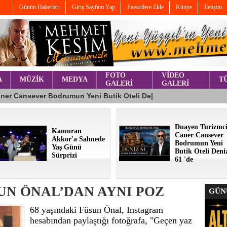
Günün Haberleri
Giriş Sayfam Yap
Favorilere Ekle
Künye
İletişim
FOTO
VİDEO
A
MÜZİK
MEDYA
T
GALERİ
GALERİ
Duayen Turizmc
Kamuran
Caner Cansever
Akkor'a Sahnede
Bodrumun Yeni
Yaş Günü
Butik Oteli Deni
Sürprizi
61 'de
SUN ÖNAL’DAN AYNI POZ
GÜNÜ
68 yaşındaki Füsun Önal, Instagram
hesabından paylaştığı fotoğrafa, "Geçen yaz