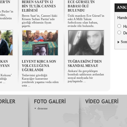
LER’İN
BEREN SAAT’İN 12
ECE GÜRSEL’İN
BİN TL’LİK CANNES
BABASI ÖLÜ
ANK
ELBİSESİ
BULUNDU
 Piriler’in
iler,
Beren Saat’in, Cannes’daki
Ünlü manken Ece Gürsel’in
Hande
tosikletin
Kösem Sultan Partisi’nde
eski A Milli Takım
giydiği elbisenin fiyatı
futbolcusu olan babası,
şaşırttı.
evinde ölü bulundu.
H
De
Son
IKAN
LEVENT KIRCA SON
TUĞBA EKİNCİ’DEN
İSYAN
YOLCULUĞUNA
SKANDAL MESAJ!
UĞURLANDI
Ankara’da gerçekleşen
bombalı saldırının ardından
n Kokusu’
Tedavisini gördüğü
sosyal medyada bir
aldığı
Karaciğer kanserine
paylaşımda ...
e ...
yenilerek yaşama veda eden
usta ...
•
deneme