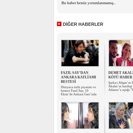
Bu haber henüz yorumlanmamış...
DİĞER HABERLER
FAZIL SAY’DAN
DEMET AKAL
ANKARA KATLİAMI
KÖTÜ HABER
BESTESİ
Şarkıcı Alişan’ın
Akalın’ın kardeş
Dünyaca ünlü piyanist ve
Adanur’a açtığı "h
besteci Fazıl Say, 10
Ekim’de Ankara Garı’nda
...