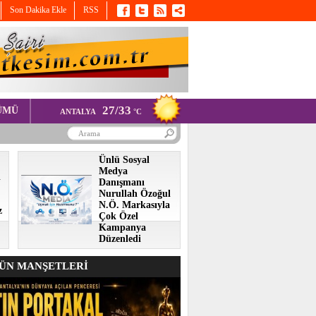
Son Dakika Ekle
RSS
27/33
ÜMÜ
ANTALYA
°C
Ünlü Sosyal
Medya
i
Danışmanı
Nurullah Özoğul
N.Ö. Markasıyla
z
Çok Özel
Kampanya
Düzenledi
N MANŞETLERİ