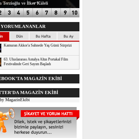
 Terzioğlu ve İlker Kaleli
 YORUMLANANLAR
Kamuran Akkor'a Sahnede Yaş Günü Sürprizi
63. Uluslararası Antalya Altın Portakal Film
Festivalinde Geri Sayım Başladı
BOOK'TA MAGAZİN EKİBİ
TER'DA
MAGAZİN EKİBİ
 by MagazinEkibi