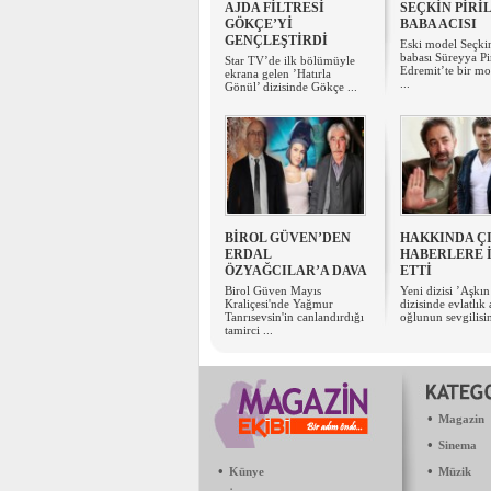
AJDA FİLTRESİ
SEÇKİN PİRİ
GÖKÇE’Yİ
BABA ACISI
GENÇLEŞTİRDİ
Eski model Seçkin
babası Süreyya Pir
Star TV’de ilk bölümüyle
Edremit’te bir mo
ekrana gelen ’Hatırla
...
Gönül’ dizisinde Gökçe ...
BİROL GÜVEN’DEN
HAKKINDA Ç
ERDAL
HABERLERE 
ÖZYAĞCILAR’A DAVA
ETTİ
Birol Güven Mayıs
Yeni dizisi ’Aşkı
Kraliçesi'nde Yağmur
dizisinde evlatlık 
Tanrısevsin'in canlandırdığı
oğlunun sevgilisin
tamirci ...
•
Magazin
•
Sinema
•
•
Künye
Müzik