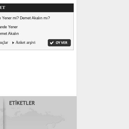
ET
 Yener mi? Demet Akalın mı?
ande Yener
met Akalın
uçlar
Anket arşivi