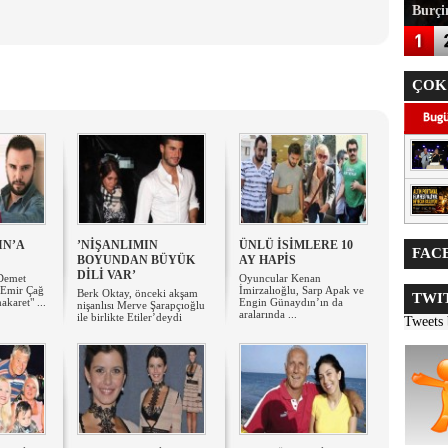
Burçin
ÇOK
IN’A
’NİŞANLIMIN
ÜNLÜ İSİMLERE 10
FACE
BOYUNDAN BÜYÜK
AY HAPİS
DİLİ VAR’
 Demet
Oyuncular Kenan
i Emir Çağ
İmirzalıoğlu, Sarp Apak ve
Berk Oktay, önceki akşam
TWIT
akaret" ...
Engin Günaydın’ın da
nişanlısı Merve Şarapçıoğlu
aralarında ...
ile birlikte Etiler’deydi
Tweets