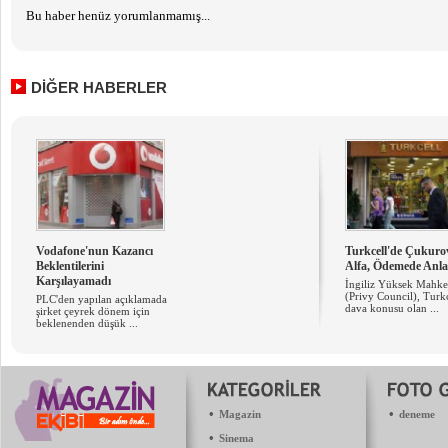
Bu haber henüz yorumlanmamış...
DİĞER HABERLER
Vodafone'nun Kazancı
Turkcell'de Çukuro
Beklentilerini
Alfa, Ödemede Anla
Karşılayamadı
İngiliz Yüksek Mahk
(Privy Council), Turkc
PLC'den yapılan açıklamada
dava konusu olan ...
şirket çeyrek dönem için
beklenenden düşük ...
•
•
Magazin
deneme
•
Sinema