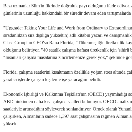
Bazı uzmanlar Slim'in fikrinde doğruluk payı olduğunu ifade ediyor. A
günlerinin uzunluğu hakkındaki bir süredir devam eden tartışmalarda 
"Upgrade: Taking Your Life and Work from Ordinary to Extraordinary
sıradanlıktan sıra dışılığa yükseltin) adlı kitabın yazarı ve danışmanlık
Class Group'un CEO'su Rana Florida, "Tükenmişliğin üretkenlik kayb
olduğunu belirtiyor. "40 saatlik çalışma haftası üretkenlik için 'sihirli
"İnsanları çalışma masalarına zincirlemenize gerek yok," şeklinde görü
Florida, çalışma saatlerini kısaltmanın özellikle yoğun stres altında ç
yaratıcı işlerde çalışan kişilerde işe yaracağını belirtti.
Ekonomik İşbirliği ve Kalkınma Teşkilatı'nın (OECD) yayımladığı so
ABD'ninkinden daha kısa çalışma saatleri bulunuyor. OECD analizini 
saatleriyle artmadığını söyleyerek sonlandırıyor. Örnek olarak Yunanlı
çalışırken, Almanların sadece 1,397 saat çalışmasına rağmen Almanla
yüksek.