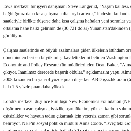
Iowa merkezli bir işyeri danışmanı Steve Langerud, "Yaşam kalitesi, s
bağlılığımız daha kısa çalışma haftalarıyla artıyor," ifadesini kullandı.
saatleriyle birlikte düşerse daha kısa çalışma haftaları yeni sorunlar 
ortalama hane halkı gelirinin de (30,721 dolar) Yunanistan'dakinden
görülüyor.
Çalışma saatlerinde en büyük azaltmalara giden ülkelerin istihdam 
döneminden beri en büyük artışı kaydettiklerini belirten Washington 
Economic and Policy Research'ün müdürlerinden Dean Baker, "Alman
çıkıyor. İnanılmaz derecede başarılı oldular," açıklamasını yaptı. Alm
2008 krizinden bu yana 4 yüzde puan düşerken ABD işsizlik oranı (
hala 1.5 yüzde puan daha yüksek.
Londra merkezli düşünce kuruluşu New Economics Foundation (NEF) i
düşürmenin aşırı çalışma, işsizlik, aşırı tüketim, yüksek karbon salın
eşitsizlikler ve hayatın tadını çıkarmak için yetersiz zaman gibi sorun
belirtiyor. NEF'in sosyal politika müdürü Anna Coote, "İsveç'teki Gö
yardımcısı bazı çalışanları için haftada 30 saat çalışma tasarısını geç