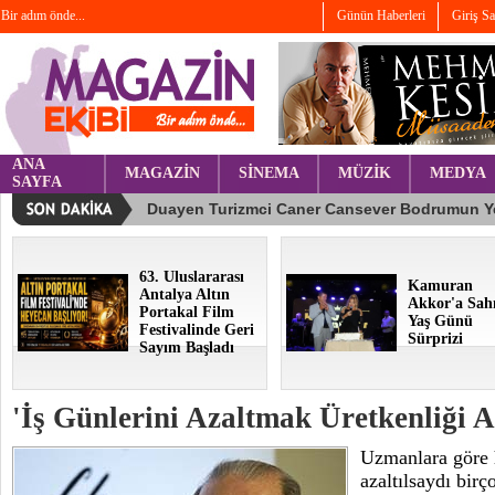
Bir adım önde...
Günün Haberleri
Giriş S
ANA
MAGAZİN
SİNEMA
MÜZİK
MEDYA
SAYFA
63. Uluslararası
Kamuran
Antalya Altın
Akkor'a Sah
Portakal Film
Yaş Günü
Festivalinde Geri
Sürprizi
Sayım Başladı
'İş Günlerini Azaltmak Üretkenliği Ar
Uzmanlara göre h
azaltılsaydı bir