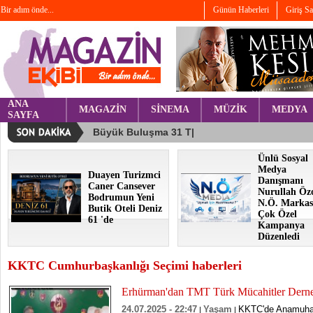
Bir adım önde...
Günün Haberleri
Giriş S
ANA
MAGAZİN
SİNEMA
MÜZİK
MEDYA
SAYFA
Ünlü Sosyal
Medya
Duayen Turizmci
Danışmanı
Caner Cansever
Nurullah Öz
Bodrumun Yeni
N.Ö. Markas
Butik Oteli Deniz
Çok Özel
61 'de
Kampanya
Düzenledi
KKTC Cumhurbaşkanlığı Seçimi haberleri
Erhürman'dan TMT Türk Mücahitler Derneğ
24.07.2025 - 22:47
Yaşam
KKTC'de Anamuhale
|
|