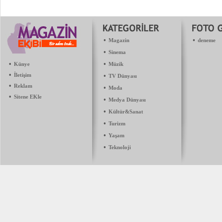
•
•
Magazin
deneme
•
Sinema
•
•
Künye
Müzik
•
İletişim
•
TV Dünyası
•
Reklam
•
Moda
•
Sitene EKle
•
Medya Dünyası
•
Kültür&Sanat
•
Turizm
•
Yaşam
•
Teknoloji