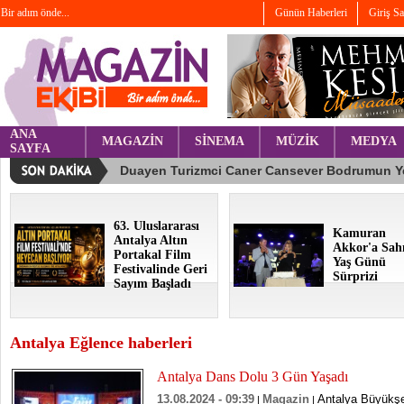
Bir adım önde...
Günün Haberleri
Giriş S
ANA
MAGAZİN
SİNEMA
MÜZİK
MEDYA
SAYFA
63. Uluslararası
Kamuran
Antalya Altın
Akkor'a Sah
Portakal Film
Yaş Günü
Festivalinde Geri
Sürprizi
Sayım Başladı
Antalya Eğlence haberleri
Antalya Dans Dolu 3 Gün Yaşadı
13.08.2024 - 09:39
Magazin
Antalya Büyükşeh
|
|