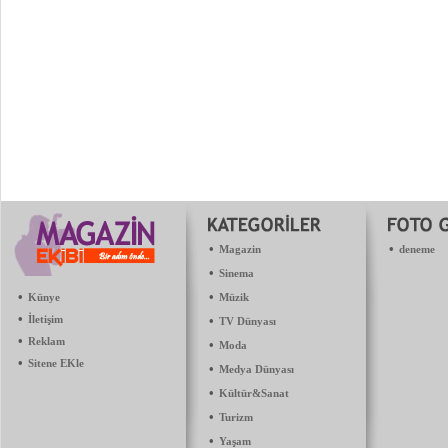
•
•
Magazin
deneme
•
Sinema
•
•
Künye
Müzik
•
İletişim
•
TV Dünyası
•
Reklam
•
Moda
•
Sitene EKle
•
Medya Dünyası
•
Kültür&Sanat
•
Turizm
•
Yaşam