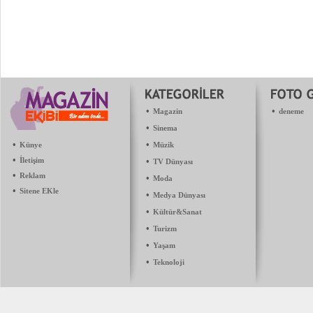
•
•
Magazin
deneme
•
Sinema
•
•
Künye
Müzik
•
İletişim
•
TV Dünyası
•
Reklam
•
Moda
•
Sitene EKle
•
Medya Dünyası
•
Kültür&Sanat
•
Turizm
•
Yaşam
•
Teknoloji