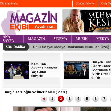
Bir adım önde...
Günün Haberleri
Giriş S
ANA
MAGAZİN
SİNEMA
MÜZİK
MEDYA
SAYFA
Duayen Turi
Kamuran
Caner Canse
Akkor'a Sahnede
Bodrumun Y
Yaş Günü
Butik Oteli 
Sürprizi
61 'de
Burçin Terzioğlu ve İlker Kaleli
( 2 / 8 )
1
2
3
4
5
6
7